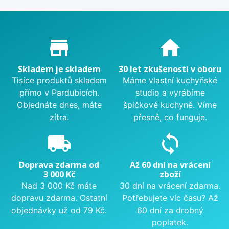
Proč nakupovat u nás?
store_mall_directory
home
Skladem je skladem
30 let zkušeností v oboru
Tisíce produktů skladem
Máme vlastní kuchyňské
přímo v Pardubicích.
studio a vyrábíme
Objednáte dnes, máte
špičkové kuchyně. Víme
zítra.
přesně, co funguje.
local_shipping
sync
Doprava zdarma od
Až 60 dní na vrácení
3 000 Kč
zboží
Nad 3 000 Kč máte
30 dní na vrácení zdarma.
dopravu zdarma. Ostatní
Potřebujete víc času? Až
objednávky už od 79 Kč.
60 dní za drobný
poplatek.