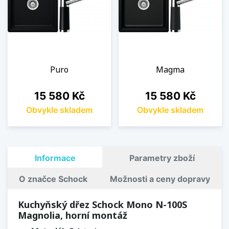
Puro
Magma
Cena
Cena
15 580 Kč
15 580 Kč
Obvykle skladem
Obvykle skladem
Informace
Parametry zboží
O značce Schock
Možnosti a ceny dopravy
Kuchyňský dřez Schock Mono N-100S
Magnolia, horní montáž