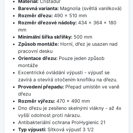
Materiál:
Cristadur
Barevná varianta:
Magnolia (světlá vanilková)
Rozměr dřezu:
490 x 510 mm
Rozměr dřezové nádoby:
434 x 364 x 180
mm
Minimální šířka skříňky:
500 mm
Způsob montáže:
Horní, dřez je usazen nad
pracovní desku
Orientace dřezu:
Pouze jeden způsob
montáže
Excentrické ovládání výpusti - výpusť se
zavírá a otevírá otočením knoflíku na dřezu.
Provedení přepadu:
Přepad umístěn ve vaně
dřezu
Rozměr výřezu:
470 x 490 mm
Dno dřezu je zesíleno skelnými vlákny - až 4x
vyšší odolnost proti nárazu.
Antibakteriální ochrana ProHygienic 21
Typ výpusti:
Sítková výpusť 3 1/2