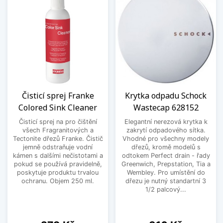
Čisticí sprej Franke
Krytka odpadu Schock
Colored Sink Cleaner
Wastecap 628152
Čisticí sprej na pro čištění
Elegantní nerezová krytka k
všech Fragranitových a
zakrytí odpadového sítka.
Tectonite dřezů Franke. Čistič
Vhodné pro všechny modely
jemně odstraňuje vodní
dřezů, kromě modelů s
kámen s dalšími nečistotami a
odtokem Perfect drain - řady
pokud se používá pravidelně,
Greenwich, Prepstation, Tia a
poskytuje produktu trvalou
Wembley. Pro umístění do
ochranu. Objem 250 ml.
dřezu je nutný standartní 3
1/2 palcový...