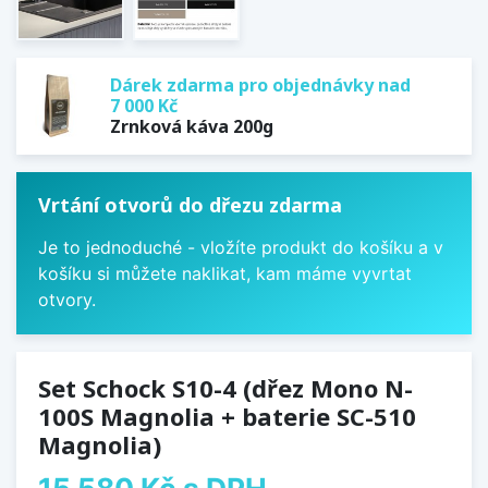
Dárek zdarma pro objednávky nad
7 000 Kč
Zrnková káva 200g
Vrtání otvorů do dřezu zdarma
Je to jednoduché - vložíte produkt do košíku a v
košíku si můžete naklikat, kam máme vyvrtat
otvory.
Set Schock S10-4 (dřez Mono N-
100S Magnolia + baterie SC-510
Magnolia)
15 580 Kč
s DPH