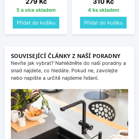
Cena
Cena
279 Kč
310 Kč
5 a více skladem
4 ks skladem
Přidat do košíku
Přidat do košíku
SOUVISEJÍCÍ ČLÁNKY Z NAŠÍ PORADNY
Nevíte jak vybrat? Nahlédněte do naší poradny a
snad najdete, co hledáte. Pokud ne, zavolejte
nebo napište a určitě najdeme řešení.