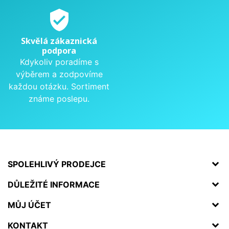
verified_user
Skvělá zákaznická
podpora
Kdykoliv poradíme s
výběrem a zodpovíme
každou otázku. Sortiment
známe poslepu.
SPOLEHLIVÝ PRODEJCE
DŮLEŽITÉ INFORMACE
MŮJ ÚČET
KONTAKT