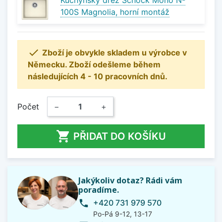
Kuchyňský dřez Schock Mono N-
100S Magnolia, horní montáž

Zboží je obvykle skladem u výrobce v
Německu. Zboží odešleme během
následujících 4 - 10 pracovních dnů.
Počet
−
+

PŘIDAT DO KOŠÍKU
Jakýkoliv dotaz? Rádi vám
poradíme.
+420 731 979 570
phone
Po-Pá 9-12, 13-17