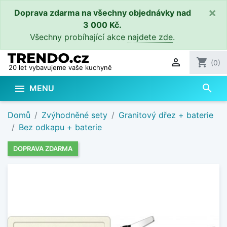
×
Doprava zdarma na všechny objednávky nad
3 000 Kč.
Všechny probíhající akce
najdete zde
.

shopping_cart
(0)
20 let vybavujeme vaše kuchyně
search

MENU
Domů
Zvýhodněné sety
Granitový dřez + baterie
Bez odkapu + baterie
DOPRAVA ZDARMA