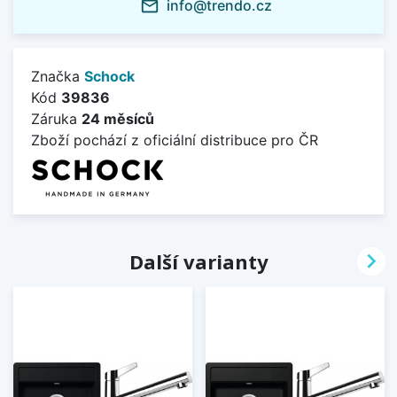
info@trendo.cz
mail_outline
Značka
Schock
Kód
39836
Záruka
24 měsíců
Zboží pochází z oficiální distribuce pro ČR

Další varianty