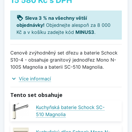
loyalty
Sleva 3 % na všechny větší
objednávky!
Objednejte alespoň za 8 000
Kč a v košíku zadejte kód
MINUS3
.
Cenově zvýhodněný set dřezu a baterie Schock
S10-4 - obsahuje granitový jednodřez Mono N-
100S Magnolia a baterii SC-510 Magnolia.
expand_more
Více informací
Tento set obsahuje
Kuchyňská baterie Schock SC-
510 Magnolia