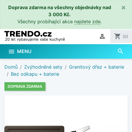
×
Doprava zdarma na všechny objednávky nad
3 000 Kč.
Všechny probíhající akce
najdete zde
.

shopping_cart
(0)
20 let vybavujeme vaše kuchyně
search

MENU
Domů
Zvýhodněné sety
Granitový dřez + baterie
Bez odkapu + baterie
DOPRAVA ZDARMA