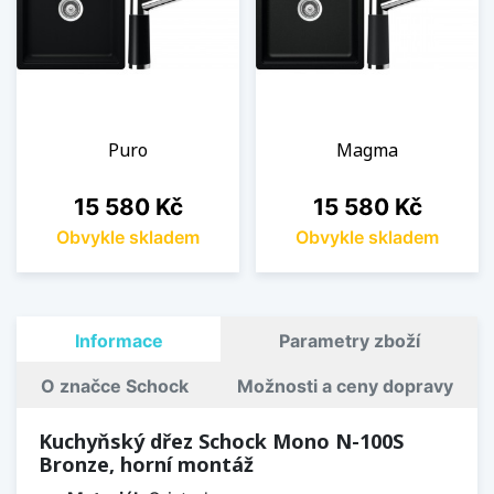
Puro
Magma
Cena
Cena
15 580 Kč
15 580 Kč
Obvykle skladem
Obvykle skladem
Informace
Parametry zboží
O značce Schock
Možnosti a ceny dopravy
Kuchyňský dřez Schock Mono N-100S
Bronze, horní montáž