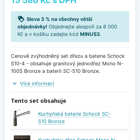
loyalty
Sleva 3 % na všechny větší
objednávky!
Objednejte alespoň za 8 000
Kč a v košíku zadejte kód
MINUS3
.
Cenově zvýhodněný set dřezu a baterie Schock
S10-4 - obsahuje granitový jednodřez Mono N-
100S Bronze a baterii SC-510 Bronze.
expand_more
Více informací
Tento set obsahuje
Kuchyňská baterie Schock SC-
510 Bronze