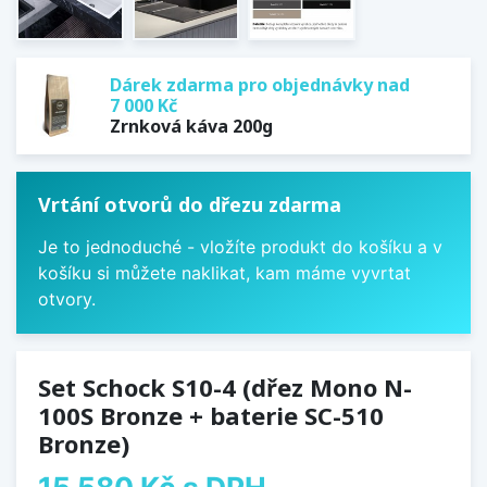
Dárek zdarma pro objednávky nad
7 000 Kč
Zrnková káva 200g
Vrtání otvorů do dřezu zdarma
Je to jednoduché - vložíte produkt do košíku a v
košíku si můžete naklikat, kam máme vyvrtat
otvory.
Set Schock S10-4 (dřez Mono N-
100S Bronze + baterie SC-510
Bronze)
15 580 Kč
s DPH