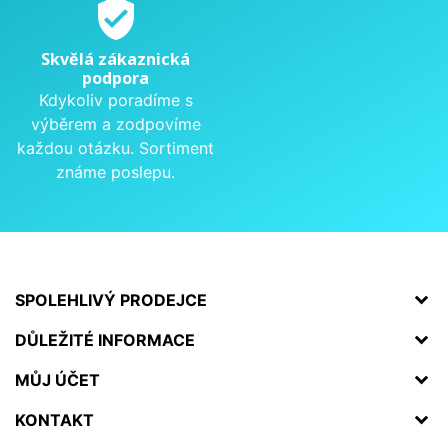
verified_user
Skvělá zákaznická
podpora
Kdykoliv poradíme s
výběrem a zodpovíme
každou otázku. Sortiment
známe poslepu.
SPOLEHLIVÝ PRODEJCE
DŮLEŽITÉ INFORMACE
MŮJ ÚČET
KONTAKT