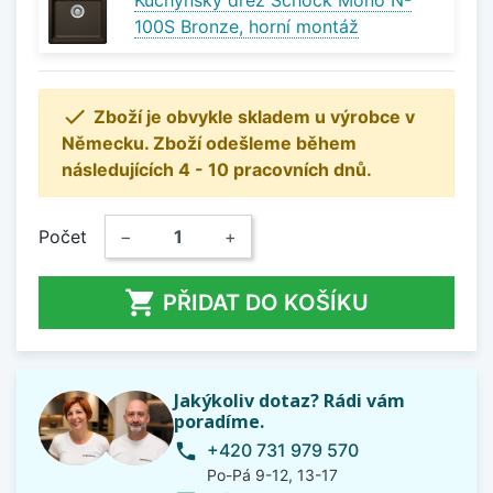
Kuchyňský dřez Schock Mono N-
100S Bronze, horní montáž

Zboží je obvykle skladem u výrobce v
Německu. Zboží odešleme během
následujících 4 - 10 pracovních dnů.
Počet
−
+

PŘIDAT DO KOŠÍKU
Jakýkoliv dotaz? Rádi vám
poradíme.
+420 731 979 570
phone
Po-Pá 9-12, 13-17