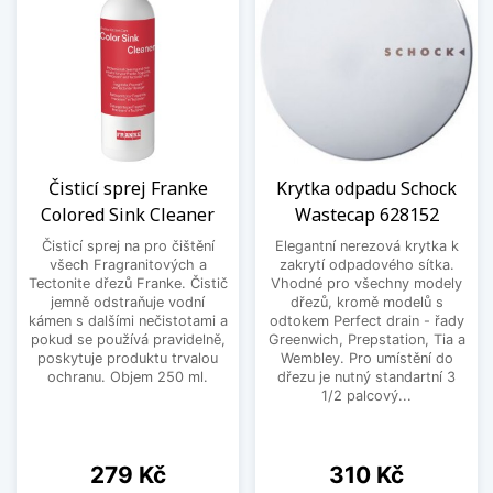
Čisticí sprej Franke
Krytka odpadu Schock
Colored Sink Cleaner
Wastecap 628152
Čisticí sprej na pro čištění
Elegantní nerezová krytka k
všech Fragranitových a
zakrytí odpadového sítka.
Tectonite dřezů Franke. Čistič
Vhodné pro všechny modely
jemně odstraňuje vodní
dřezů, kromě modelů s
kámen s dalšími nečistotami a
odtokem Perfect drain - řady
pokud se používá pravidelně,
Greenwich, Prepstation, Tia a
poskytuje produktu trvalou
Wembley. Pro umístění do
ochranu. Objem 250 ml.
dřezu je nutný standartní 3
1/2 palcový...
Cena
Cena
279 Kč
310 Kč