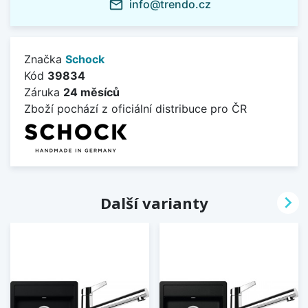
info@trendo.cz
mail_outline
Značka
Schock
Kód
39834
Záruka
24 měsíců
Zboží pochází z oficiální distribuce pro ČR

Další varianty