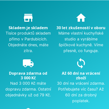
Proč nakupovat u nás?
store_mall_directory
home
Skladem je skladem
30 let zkušeností v oboru
Tisíce produktů skladem
Máme vlastní kuchyňské
přímo v Pardubicích.
studio a vyrábíme
Objednáte dnes, máte
špičkové kuchyně. Víme
zítra.
přesně, co funguje.
local_shipping
sync
Doprava zdarma od
Až 60 dní na vrácení
3 000 Kč
zboží
Nad 3 000 Kč máte
30 dní na vrácení zdarma.
dopravu zdarma. Ostatní
Potřebujete víc času? Až
objednávky už od 79 Kč.
60 dní za drobný
poplatek.