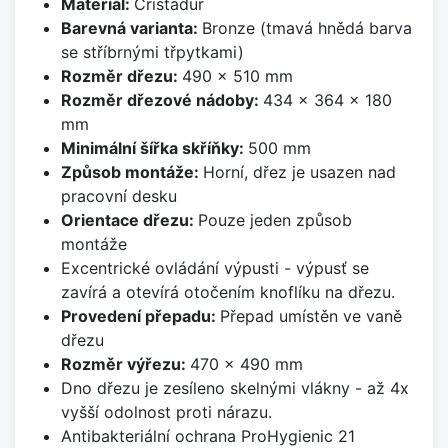
Materiál:
Cristadur
Barevná varianta:
Bronze (tmavá hnědá barva
se stříbrnými třpytkami)
Rozměr dřezu:
490 x 510 mm
Rozměr dřezové nádoby:
434 x 364 x 180
mm
Minimální šířka skříňky:
500 mm
Způsob montáže:
Horní, dřez je usazen nad
pracovní desku
Orientace dřezu:
Pouze jeden způsob
montáže
Excentrické ovládání výpusti - výpusť se
zavírá a otevírá otočením knoflíku na dřezu.
Provedení přepadu:
Přepad umístěn ve vaně
dřezu
Rozměr výřezu:
470 x 490 mm
Dno dřezu je zesíleno skelnými vlákny - až 4x
vyšší odolnost proti nárazu.
Antibakteriální ochrana ProHygienic 21