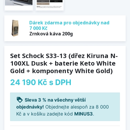
Dárek zdarma pro objednávky nad
7 000 Kč
Zrnková káva 200g
Set Schock S33-13 (dřez Kiruna N-
100XL Dusk + baterie Keto White
Gold + komponenty White Gold)
24 190 Kč
s DPH
loyalty
Sleva 3 % na všechny větší
objednávky!
Objednejte alespoň za 8 000
Kč a v košíku zadejte kód
MINUS3
.