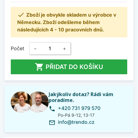

Zboží je obvykle skladem u výrobce v
Německu. Zboží odešleme během
následujících 4 - 10 pracovních dnů.
Počet
−
+

PŘIDAT DO KOŠÍKU
Jakýkoliv dotaz? Rádi vám
poradíme.
+420 731 979 570
phone
Po-Pá 9-12, 13-17
info@trendo.cz
mail_outline