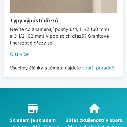
Typy výpustí dřezů
Nevíte co znamenají pojmy 6/4, 1 1/2 (60 mm)
a 3 1/2 (92 mm) v popiscích dřezů? Granitové
i nerezové dřezy se...
Číst více
Všechny články a témata najdete
v naší poradně
.
Proč nakupovat u nás?
store_mall_directory
home
Skladem je skladem
30 let zkušeností v oboru
Tisíce produktů skladem
Máme vlastní kuchyňské