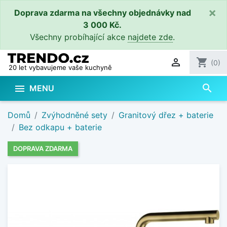
×
Doprava zdarma na všechny objednávky nad
3 000 Kč.
Všechny probíhající akce
najdete zde
.

shopping_cart
(0)
20 let vybavujeme vaše kuchyně
search

MENU
Domů
Zvýhodněné sety
Granitový dřez + baterie
Bez odkapu + baterie
DOPRAVA ZDARMA