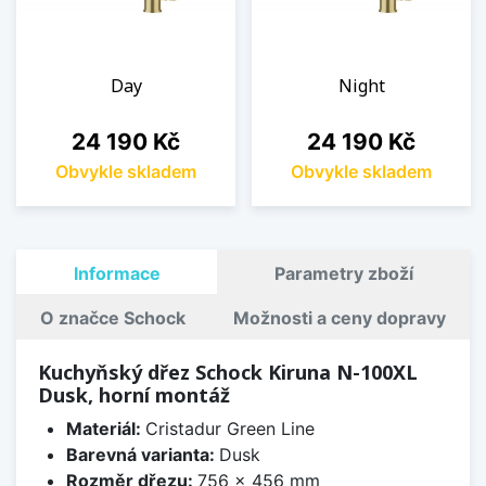
Day
Night
Cena
Cena
24 190 Kč
24 190 Kč
Obvykle skladem
Obvykle skladem
Informace
Parametry zboží
O značce Schock
Možnosti a ceny dopravy
Kuchyňský dřez Schock Kiruna N-100XL
Dusk, horní montáž
Materiál:
Cristadur Green Line
Barevná varianta:
Dusk
Rozměr dřezu:
756 x 456 mm