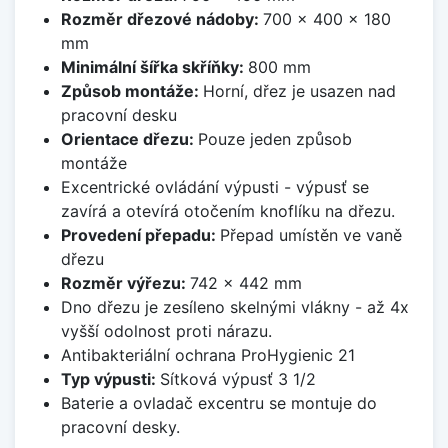
Rozměr dřezové nádoby:
700 x 400 x 180
mm
Minimální šířka skříňky:
800 mm
Způsob montáže:
Horní, dřez je usazen nad
pracovní desku
Orientace dřezu:
Pouze jeden způsob
montáže
Excentrické ovládání výpusti - výpusť se
zavírá a otevírá otočením knoflíku na dřezu.
Provedení přepadu:
Přepad umístěn ve vaně
dřezu
Rozměr výřezu:
742 x 442 mm
Dno dřezu je zesíleno skelnými vlákny - až 4x
vyšší odolnost proti nárazu.
Antibakteriální ochrana ProHygienic 21
Typ výpusti:
Sítková výpusť 3 1/2
Baterie a ovladač excentru se montuje do
pracovní desky.