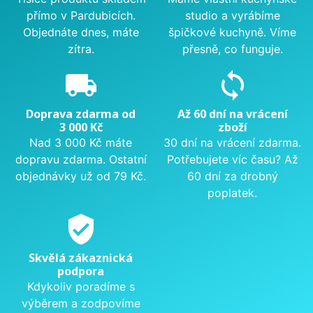
přímo v Pardubicích.
studio a vyrábíme
Objednáte dnes, máte
špičkové kuchyně. Víme
zítra.
přesně, co funguje.
local_shipping
sync
Doprava zdarma od
Až 60 dní na vrácení
3 000 Kč
zboží
Nad 3 000 Kč máte
30 dní na vrácení zdarma.
dopravu zdarma. Ostatní
Potřebujete víc času? Až
objednávky už od 79 Kč.
60 dní za drobný
poplatek.
verified_user
Skvělá zákaznická
podpora
Kdykoliv poradíme s
výběrem a zodpovíme