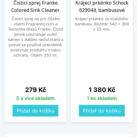
Čisticí sprej Franke
Krájecí prkénko Schock
Colored Sink Cleaner
629044, bambusové
Čisticí sprej na pro čištění
Krájecí prkénko ze stabilního
všech Fragranitových a
bambusu. Rozměr 540 x 300
Tectonite dřezů Franke. Čistič
x 25 mm.
jemně odstraňuje vodní
kámen s dalšími nečistotami a
pokud se používá pravidelně,
poskytuje produktu trvalou
ochranu. Objem 250 ml.
Cena
Cena
279 Kč
1 380 Kč
5 a více skladem
1 ks skladem
Přidat do košíku
Přidat do košíku