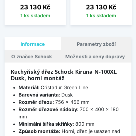
Cena
Cena
23 130 Kč
23 130 Kč
1 ks skladem
1 ks skladem
Informace
Parametry zboží
O značce Schock
Možnosti a ceny dopravy
Kuchyňský dřez Schock Kiruna N-100XL
Dusk, horní montáž
Materiál:
Cristadur Green Line
Barevná varianta:
Dusk
Rozměr dřezu:
756 x 456 mm
Rozměr dřezové nádoby:
700 x 400 x 180
mm
Minimální šířka skříňky:
800 mm
Způsob montáže:
Horní, dřez je usazen nad