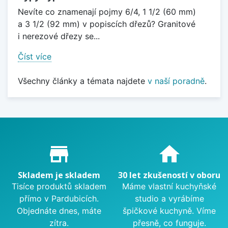
Nevíte co znamenají pojmy 6/4, 1 1/2 (60 mm)
a 3 1/2 (92 mm) v popiscích dřezů? Granitové
i nerezové dřezy se...
Číst více
Všechny články a témata najdete
v naší poradně
.
Proč nakupovat u nás?
store_mall_directory
home
Skladem je skladem
30 let zkušeností v oboru
Tisíce produktů skladem
Máme vlastní kuchyňské
přímo v Pardubicích.
studio a vyrábíme
Objednáte dnes, máte
špičkové kuchyně. Víme
zítra.
přesně, co funguje.