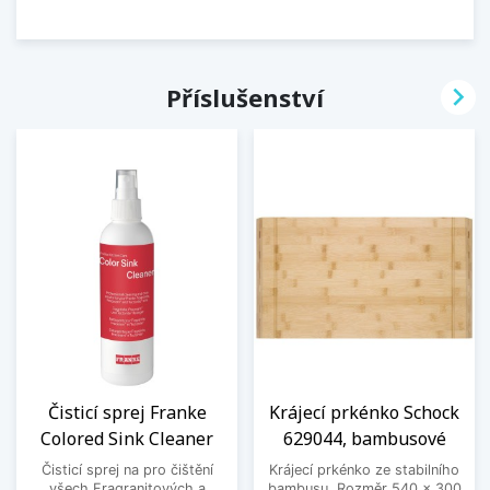

Příslušenství
Čisticí sprej Franke
Krájecí prkénko Schock
Colored Sink Cleaner
629044, bambusové
Čisticí sprej na pro čištění
Krájecí prkénko ze stabilního
všech Fragranitových a
bambusu. Rozměr 540 x 300