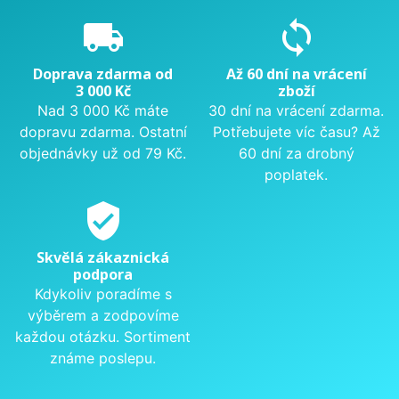
local_shipping
sync
Doprava zdarma od
Až 60 dní na vrácení
3 000 Kč
zboží
Nad 3 000 Kč máte
30 dní na vrácení zdarma.
dopravu zdarma. Ostatní
Potřebujete víc času? Až
objednávky už od 79 Kč.
60 dní za drobný
poplatek.
verified_user
Skvělá zákaznická
podpora
Kdykoliv poradíme s
výběrem a zodpovíme
každou otázku. Sortiment
známe poslepu.