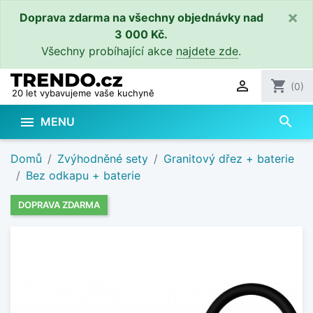
×
Doprava zdarma na všechny objednávky nad
3 000 Kč.
Všechny probíhající akce
najdete zde
.

shopping_cart
(0)
20 let vybavujeme vaše kuchyně
search

MENU
Domů
Zvýhodněné sety
Granitový dřez + baterie
Bez odkapu + baterie
DOPRAVA ZDARMA