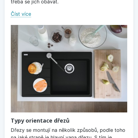
třeba se jich obávat.
Číst více
Typy orientace dřezů
Dřezy se montují na několik způsobů, podle toho
na jaké straně je hlavní vana dřezu. S tím je