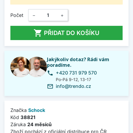
Počet
−
+

PŘIDAT DO KOŠÍKU
Jakýkoliv dotaz? Rádi vám
poradíme.
+420 731 979 570
phone
Po-Pá 9-12, 13-17
info@trendo.cz
mail_outline
Značka
Schock
Kód
38821
Záruka
24 měsíců
Zboží pochází z oficiální distribuce pro ČR