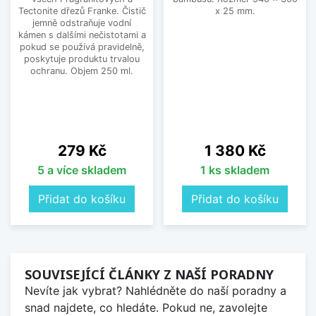
Tectonite dřezů Franke. Čistič
x 25 mm.
jemně odstraňuje vodní
kámen s dalšími nečistotami a
pokud se používá pravidelně,
poskytuje produktu trvalou
ochranu. Objem 250 ml.
Cena
Cena
279 Kč
1 380 Kč
5 a více skladem
1 ks skladem
Přidat do košíku
Přidat do košíku
SOUVISEJÍCÍ ČLÁNKY Z NAŠÍ PORADNY
Nevíte jak vybrat? Nahlédněte do naší poradny a
snad najdete, co hledáte. Pokud ne, zavolejte