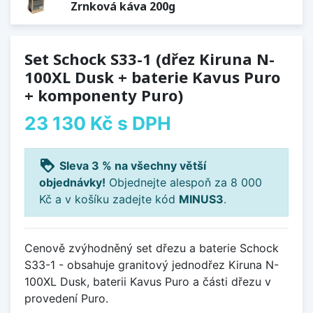
Zrnková káva 200g
Set Schock S33-1 (dřez Kiruna N-
100XL Dusk + baterie Kavus Puro
+ komponenty Puro)
23 130 Kč
s DPH
loyalty
Sleva 3 % na všechny větší
objednávky!
Objednejte alespoň za 8 000
Kč a v košíku zadejte kód
MINUS3
.
Cenově zvýhodněný set dřezu a baterie Schock
S33-1 - obsahuje granitový jednodřez Kiruna N-
100XL Dusk, baterii Kavus Puro a části dřezu v
provedení Puro.