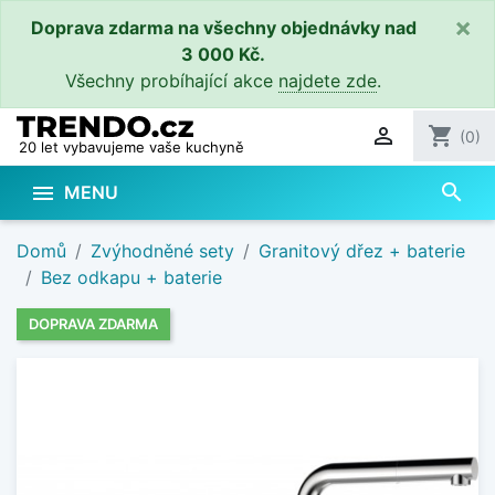
×
Doprava zdarma na všechny objednávky nad
3 000 Kč.
Všechny probíhající akce
najdete zde
.

shopping_cart
(0)
20 let vybavujeme vaše kuchyně
search

MENU
Domů
Zvýhodněné sety
Granitový dřez + baterie
Bez odkapu + baterie
DOPRAVA ZDARMA