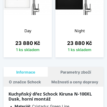
Day
Night
Cena
Cena
23 880 Kč
23 880 Kč
1 ks skladem
1 ks skladem
Informace
Parametry zboží
O značce Schock
Možnosti a ceny dopravy
Kuchyňský dřez Schock Kiruna N-100XL
Dusk, horní montáž
Materiál:
Cristadur Green Line