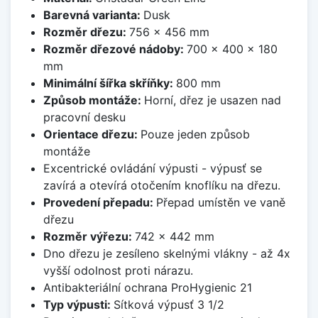
Barevná varianta:
Dusk
Rozměr dřezu:
756 x 456 mm
Rozměr dřezové nádoby:
700 x 400 x 180
mm
Minimální šířka skříňky:
800 mm
Způsob montáže:
Horní, dřez je usazen nad
pracovní desku
Orientace dřezu:
Pouze jeden způsob
montáže
Excentrické ovládání výpusti - výpusť se
zavírá a otevírá otočením knoflíku na dřezu.
Provedení přepadu:
Přepad umístěn ve vaně
dřezu
Rozměr výřezu:
742 x 442 mm
Dno dřezu je zesíleno skelnými vlákny - až 4x
vyšší odolnost proti nárazu.
Antibakteriální ochrana ProHygienic 21
Typ výpusti:
Sítková výpusť 3 1/2