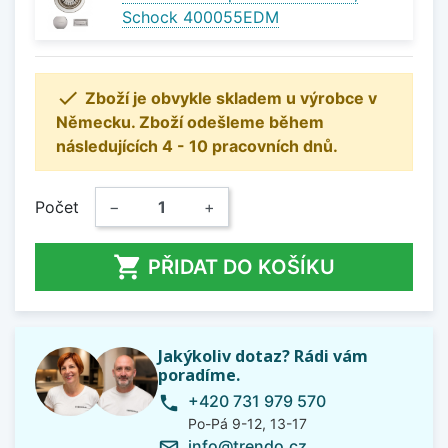
Schock 400055EDM

Zboží je obvykle skladem u výrobce v
Německu. Zboží odešleme během
následujících 4 - 10 pracovních dnů.
Počet
−
+

PŘIDAT DO KOŠÍKU
Jakýkoliv dotaz? Rádi vám
poradíme.
+420 731 979 570
phone
Po-Pá 9-12, 13-17
info@trendo.cz
mail_outline