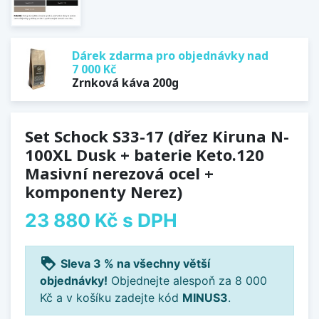
Dárek zdarma pro objednávky nad
7 000 Kč
Zrnková káva 200g
Set Schock S33-17 (dřez Kiruna N-
100XL Dusk + baterie Keto.120
Masivní nerezová ocel +
komponenty Nerez)
23 880 Kč
s DPH
loyalty
Sleva 3 % na všechny větší
objednávky!
Objednejte alespoň za 8 000
Kč a v košíku zadejte kód
MINUS3
.