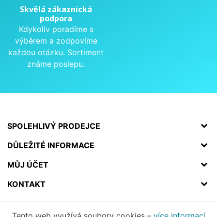
Skvělá zákaznická
podpora
Kdykoliv poradíme s
výběrem a zodpovíme
každou otázku. Sortiment
známe poslepu.
SPOLEHLIVÝ PRODEJCE
DŮLEŽITÉ INFORMACE
MŮJ ÚČET
KONTAKT
Tento web využívá soubory cookies –
více informací