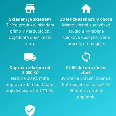
Proč nakupovat u nás?
store_mall_directory
home
Skladem je skladem
30 let zkušeností v oboru
Tisíce produktů skladem
Máme vlastní kuchyňské
přímo v Pardubicích.
studio a vyrábíme
Objednáte dnes, máte
špičkové kuchyně. Víme
zítra.
přesně, co funguje.
local_shipping
sync
Doprava zdarma od
Až 60 dní na vrácení
3 000 Kč
zboží
Nad 3 000 Kč máte
30 dní na vrácení zdarma.
dopravu zdarma. Ostatní
Potřebujete víc času? Až
objednávky už od 79 Kč.
60 dní za drobný
poplatek.
verified_user