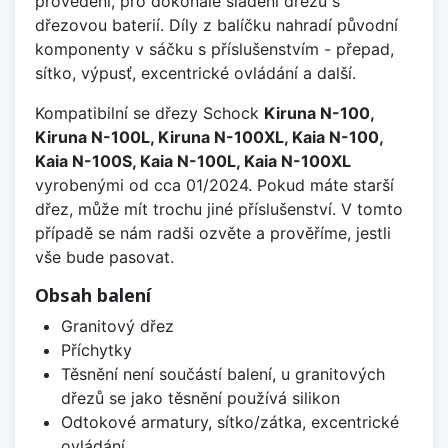
provedení, pro dokonalé sladění dřezu s
dřezovou baterií. Díly z balíčku nahradí původní
komponenty v sáčku s příslušenstvím - přepad,
sítko, výpusť, excentrické ovládání a další.
Kompatibilní se dřezy Schock
Kiruna N-100,
Kiruna N-100L, Kiruna N-100XL, Kaia N-100,
Kaia N-100S, Kaia N-100L, Kaia N-100XL
vyrobenými od cca 01/2024. Pokud máte starší
dřez, může mít trochu jiné příslušenství. V tomto
případě se nám radši ozvěte a prověříme, jestli
vše bude pasovat.
Obsah balení
Granitový dřez
Příchytky
Těsnění není součástí balení, u granitových
dřezů se jako těsnění používá silikon
Odtokové armatury, sítko/zátka, excentrické
ovládání