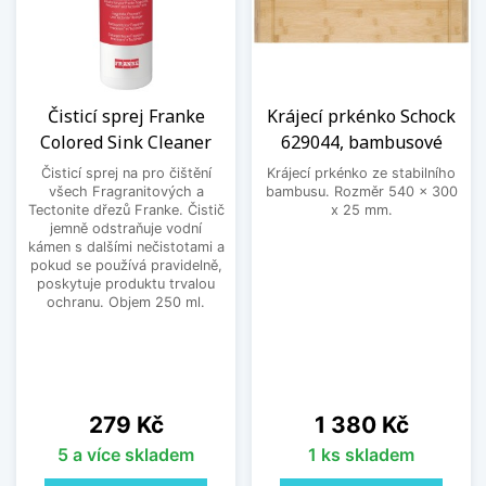
Čisticí sprej Franke
Krájecí prkénko Schock
Colored Sink Cleaner
629044, bambusové
Čisticí sprej na pro čištění
Krájecí prkénko ze stabilního
všech Fragranitových a
bambusu. Rozměr 540 x 300
Tectonite dřezů Franke. Čistič
x 25 mm.
jemně odstraňuje vodní
kámen s dalšími nečistotami a
pokud se používá pravidelně,
poskytuje produktu trvalou
ochranu. Objem 250 ml.
Cena
Cena
279 Kč
1 380 Kč
5 a více skladem
1 ks skladem