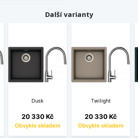
Další varianty
Dusk
Twilight
Cena
Cena
20 330 Kč
20 330 Kč
Obvykle skladem
Obvykle skladem