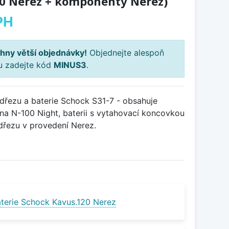
20 Nerez + komponenty Nerez)
PH
hny větší objednávky!
Objednejte alespoň
ku zadejte kód
MINUS3
.
řezu a baterie Schock S31-7 - obsahuje
na N-100 Night, baterii s vytahovací koncovkou
dřezu v provedení Nerez.
terie Schock Kavus.120 Nerez