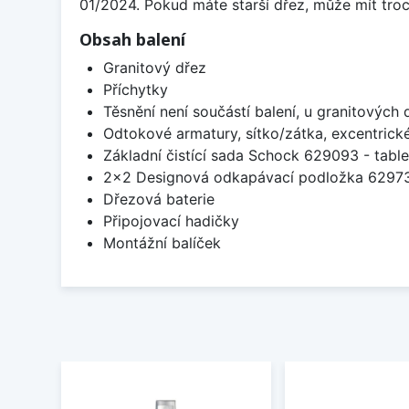
01/2024. Pokud máte starší dřez, může mít troch
Obsah balení
Granitový dřez
Příchytky
Těsnění není součástí balení, u granitových 
Odtokové armatury, sítko/zátka, excentrick
Základní čistící sada Schock 629093 - table
2x2 Designová odkapávací podložka 629
Dřezová baterie
Připojovací hadičky
Montážní balíček