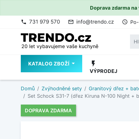
Doprava zdarma na 
731 979 570
info@trendo.cz
Po-
phone
mail_outline
access_time
20 let vybavujeme vaše kuchyně
flash_on
KATALOG ZBOŽÍ
VÝPRODEJ
Domů
Zvýhodněné sety
Granitový dřez + bat
Set Schock S31-7 (dřez Kiruna N-100 Night + 
DOPRAVA ZDARMA