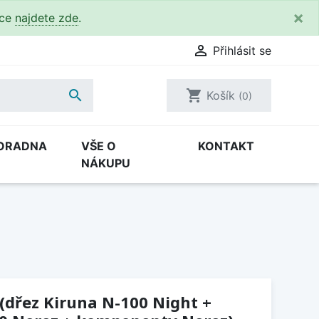
×
kce
najdete zde
.

Přihlásit se

shopping_cart
Košík
(0)
ORADNA
VŠE O
KONTAKT
NÁKUPU
 (dřez Kiruna N-100 Night +