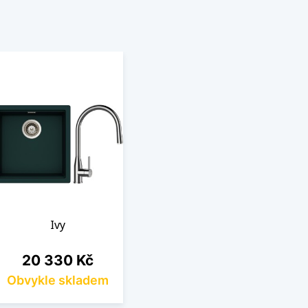
Ivy
Cena
20 330 Kč
Obvykle skladem