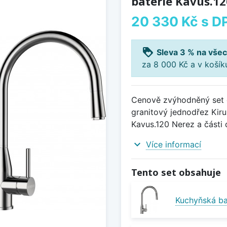
baterie Kavus.1
20 330 Kč
s D
loyalty
Sleva 3 % na všec
za 8 000 Kč a v koší
Cenově zvýhodněný set d
granitový jednodřez Kiru
Kavus.120 Nerez a části 
expand_more
Více informací
Tento set obsahuje
Kuchyňská ba