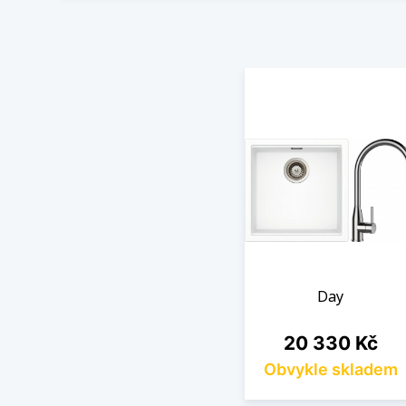
Day
Cena
20 330 Kč
Obvykle skladem