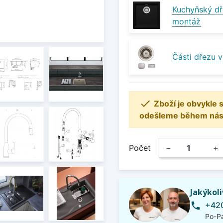
Kuchyňský dř
montáž
Části dřezu 

Zboží je obvykle
odešleme během násle
Počet
−
+
Jakýkol
+420
phone
Po-Pá