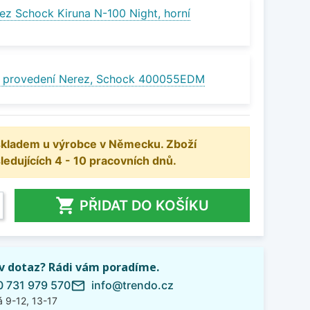
ez Schock Kiruna N-100 Night, horní
v provedení Nerez, Schock 400055EDM
 skladem u výrobce v Německu. Zboží
dujících 4 - 10 pracovních dnů.

PŘIDAT DO KOŠÍKU
iv dotaz? Rádi vám poradíme.
 731 979 570
info@trendo.cz
mail_outline
 9-12, 13-17