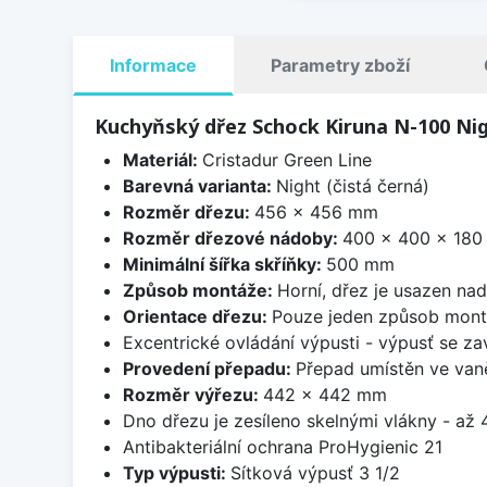
Informace
Parametry zboží
Kuchyňský dřez Schock Kiruna N-100 Ni
Materiál:
Cristadur Green Line
Barevná varianta:
Night (čistá černá)
Rozměr dřezu:
456 x 456 mm
Rozměr dřezové nádoby:
400 x 400 x 18
Minimální šířka skříňky:
500 mm
Způsob montáže:
Horní, dřez je usazen na
Orientace dřezu:
Pouze jeden způsob mon
Excentrické ovládání výpusti - výpusť se zav
Provedení přepadu:
Přepad umístěn ve van
Rozměr výřezu:
442 x 442 mm
Dno dřezu je zesíleno skelnými vlákny - až 4
Antibakteriální ochrana ProHygienic 21
Typ výpusti:
Sítková výpusť 3 1/2