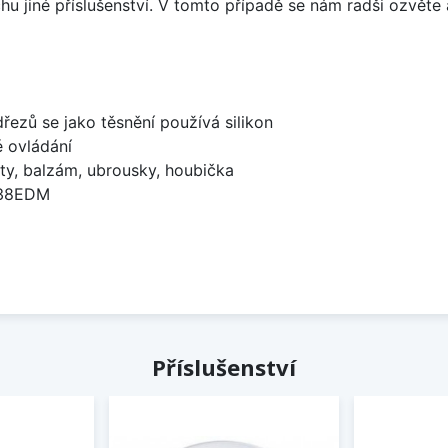
u jiné příslušenství. V tomto případě se nám radši ozvěte 
dřezů se jako těsnění používá silikon
é ovládání
ty, balzám, ubrousky, houbička
738EDM
Příslušenství