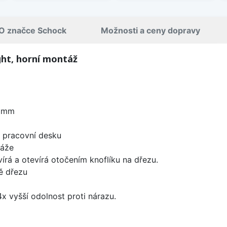
O značce Schock
Možnosti a ceny dopravy
ght, horní montáž
0 mm
d pracovní desku
táže
írá a otevírá otočením knoflíku na dřezu.
ě dřezu
x vyšší odolnost proti nárazu.