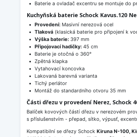
Baterie a ovladač excentru se montuje do p
Kuchyňská baterie Schock Kavus.120 Ne
Provedení:
Masivní nerezová ocel
Tlaková
(klasická baterie pro připojení k v
Výška baterie:
397 mm
Připojovací hadičky:
45 cm
Baterie je otočná o 360°
Zpětná klapka
Vytahovací koncovka
Lakovaná barevná varianta
Tichý perlátor
Montáž do standardního otvoru 35 mm
Části dřezu v provedení Nerez, Schock
Balíček kovových částí dřezu v nerezovém prov
s příslušenstvím - přepad, sítko, výpusť, excentr
Kompatibilní se dřezy Schock
Kiruna N-100, Ki