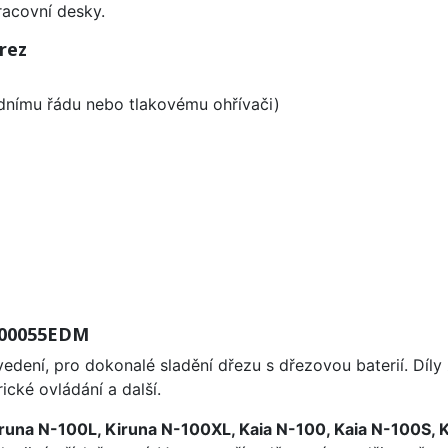
racovní desky.
rez
odnímu řádu nebo tlakovému ohřívači)
 400055EDM
edení, pro dokonalé sladění dřezu s dřezovou baterií. Díl
ické ovládání a další.
runa N-100L, Kiruna N-100XL, Kaia N-100, Kaia N-100S, 