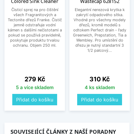
Colored Sink Cleaner
Wastecap 628152
Čisticí sprej na pro čištění
Elegantní nerezová krytka k
všech Fragranitových a
zakrytí odpadového sítka.
Tectonite dřezů Franke. Čistič
Vhodné pro všechny modely
jemně odstraňuje vodní
dřezů, kromě modelů s
kámen s dalšími nečistotami a
odtokem Perfect drain - řady
pokud se používá pravidelně,
Greenwich, Prepstation, Tia a
poskytuje produktu trvalou
Wembley. Pro umístění do
ochranu. Objem 250 ml.
dřezu je nutný standartní 3
1/2 palcový...
Cena
Cena
279 Kč
310 Kč
5 a více skladem
4 ks skladem
Přidat do košíku
Přidat do košíku
SOUVISEJÍCÍ ČLÁNKY Z NAŠÍ PORADNY