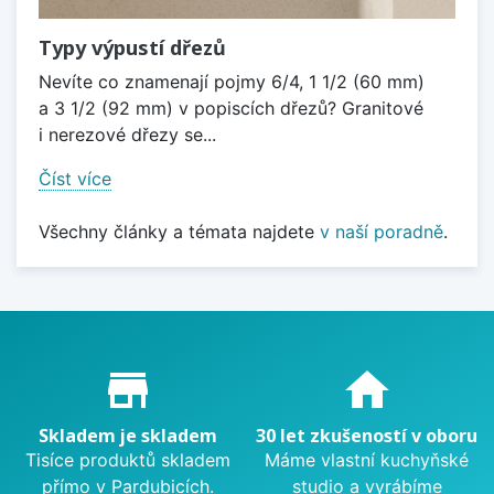
Typy výpustí dřezů
Nevíte co znamenají pojmy 6/4, 1 1/2 (60 mm)
a 3 1/2 (92 mm) v popiscích dřezů? Granitové
i nerezové dřezy se...
Číst více
Všechny články a témata najdete
v naší poradně
.
Proč nakupovat u nás?
store_mall_directory
home
Skladem je skladem
30 let zkušeností v oboru
Tisíce produktů skladem
Máme vlastní kuchyňské
přímo v Pardubicích.
studio a vyrábíme