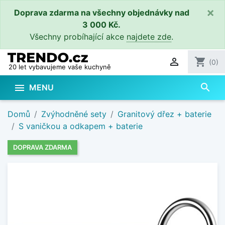
×
Doprava zdarma na všechny objednávky nad
3 000 Kč.
Všechny probíhající akce
najdete zde
.

shopping_cart
(0)
20 let vybavujeme vaše kuchyně
search

MENU
Domů
Zvýhodněné sety
Granitový dřez + baterie
S vaničkou a odkapem + baterie
DOPRAVA ZDARMA