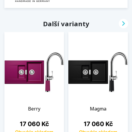

Další varianty
Berry
Magma
Cena
Cena
17 060 Kč
17 060 Kč
Obvykle skladem
Obvykle skladem