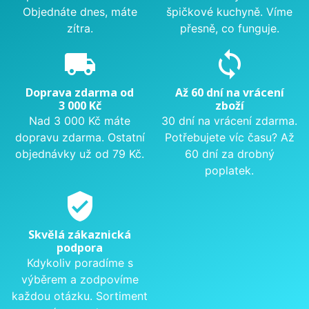
Objednáte dnes, máte
špičkové kuchyně. Víme
zítra.
přesně, co funguje.
local_shipping
sync
Doprava zdarma od
Až 60 dní na vrácení
3 000 Kč
zboží
Nad 3 000 Kč máte
30 dní na vrácení zdarma.
dopravu zdarma. Ostatní
Potřebujete víc času? Až
objednávky už od 79 Kč.
60 dní za drobný
poplatek.
verified_user
Skvělá zákaznická
podpora
Kdykoliv poradíme s
výběrem a zodpovíme
každou otázku. Sortiment