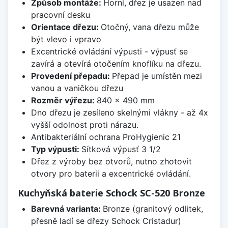
Způsob montáže:
Horní, dřez je usazen nad
pracovní desku
Orientace dřezu:
Otočný, vana dřezu může
být vlevo i vpravo
Excentrické ovládání výpusti - výpusť se
zavírá a otevírá otočením knoflíku na dřezu.
Provedení přepadu:
Přepad je umístěn mezi
vanou a vaničkou dřezu
Rozměr výřezu:
840 x 490 mm
Dno dřezu je zesíleno skelnými vlákny - až 4x
vyšší odolnost proti nárazu.
Antibakteriální ochrana ProHygienic 21
Typ výpusti:
Sítková výpusť 3 1/2
Dřez z výroby bez otvorů, nutno zhotovit
otvory pro baterii a excentrické ovládání.
Kuchyňská baterie Schock SC-520 Bronze
Barevná varianta:
Bronze (granitový odlitek,
přesně ladí se dřezy Schock Cristadur)