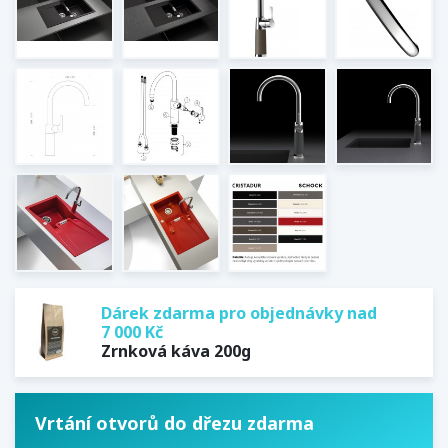
Dárek zdarma pro objednávky nad
7 000 Kč
Zrnková káva 200g
Vrtání otvorů do dřezu zdarma