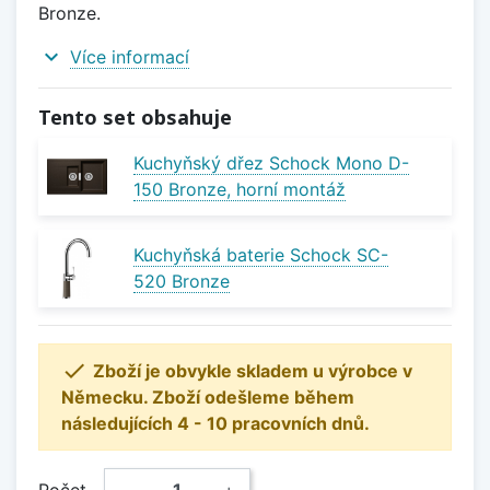
Bronze.
expand_more
Více informací
Tento set obsahuje
Kuchyňský dřez Schock Mono D-
150 Bronze, horní montáž
Kuchyňská baterie Schock SC-
520 Bronze

Zboží je obvykle skladem u výrobce v
Německu. Zboží odešleme během
následujících 4 - 10 pracovních dnů.
Počet
−
+