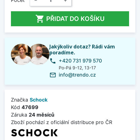

PŘIDAT DO KOŠÍKU
Jakýkoliv dotaz? Rádi vám
poradíme.
+420 731 979 570
phone
Po-Pá 9-12, 13-17
info@trendo.cz
mail_outline
Značka
Schock
Kód
47699
Záruka
24 měsíců
Zboží pochází z oficiální distribuce pro ČR