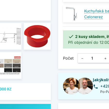
Kuchyňská b
Celonerez

2 kusy skladem, i
Při objednání do 12:00
Počet
−
+
Jakýkol
+420
phone
000 Kč
Po-Pá