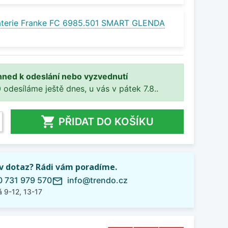
aterie Franke FC 6985.501 SMART GLENDA
hned k odeslání nebo vyzvednutí
 odesíláme ještě dnes, u vás v pátek 7.8..

PŘIDAT DO KOŠÍKU
iv dotaz? Rádi vám poradíme.
 731 979 570
info@trendo.cz
mail_outline
 9-12, 13-17