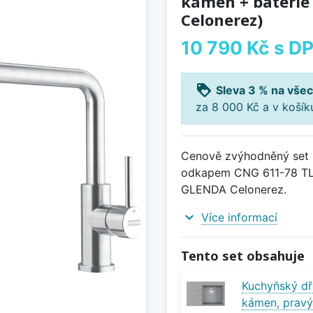
kámen + baterie
Celonerez)
10 790 Kč
s D
loyalty
Sleva 3 % na všec
za 8 000 Kč a v koší
Cenově zvýhodněný set 
odkapem CNG 611-78 TL
GLENDA Celonerez.
expand_more
Více informací
Tento set obsahuje
Kuchyňský dř
kámen, pravý