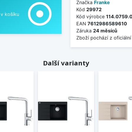
Značka
Franke
adjust
Kód
29972
 v košíku
Kód výrobce
114.0759.
EAN
7612986589610
Záruka
24 měsíců
Zboží pochází z oficiální
Další varianty