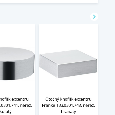

noflík excentru
Otočný knoflík excentru
Oto
.0301.741, nerez,
Franke 133.0301.748, nerez,
Frank
kulatý
hranatý