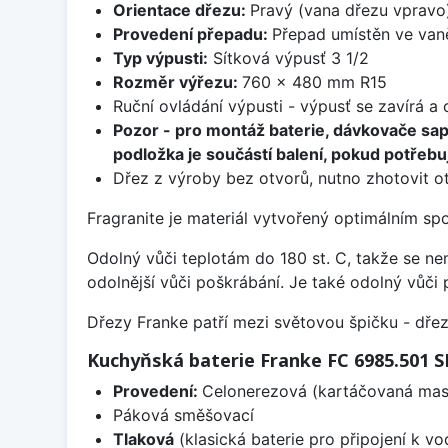
Orientace dřezu:
Pravý (vana dřezu vpravo
Provedení přepadu:
Přepad umístěn ve van
Typ výpusti:
Sítková výpusť 3 1/2
Rozměr výřezu:
760 x 480 mm R15
Ruční ovládání výpusti - výpusť se zavírá a
Pozor - pro montáž baterie, dávkovače sa
podložka je součástí balení, pokud potřebuj
Dřez z výroby bez otvorů, nutno zhotovit ot
Fragranite je materiál vytvořený optimálním sp
Odolný vůči teplotám do 180 st. C, takže se n
odolnější vůči poškrábání. Je také odolný vůči 
Dřezy Franke patří mezi světovou špičku - dř
Kuchyňská baterie Franke FC 6985.501
Provedení:
Celonerezová (kartáčovaná masi
Páková směšovací
Tlaková
(klasická baterie pro připojení k v