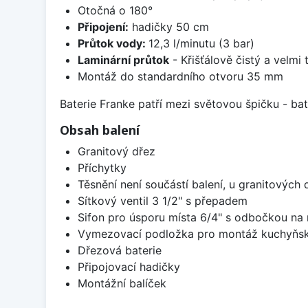
Otočná o 180°
Připojení:
hadičky 50 cm
Průtok vody:
12,3 l/minutu (3 bar)
Laminární průtok
- Křišťálově čistý a velmi
Montáž do standardního otvoru 35 mm
Baterie Franke patří mezi světovou špičku - b
Obsah balení
Granitový dřez
Příchytky
Těsnění není součástí balení, u granitových 
Sítkový ventil 3 1/2" s přepadem
Sifon pro úsporu místa 6/4" s odbočkou na
Vymezovací podložka pro montáž kuchyňsk
Dřezová baterie
Připojovací hadičky
Montážní balíček