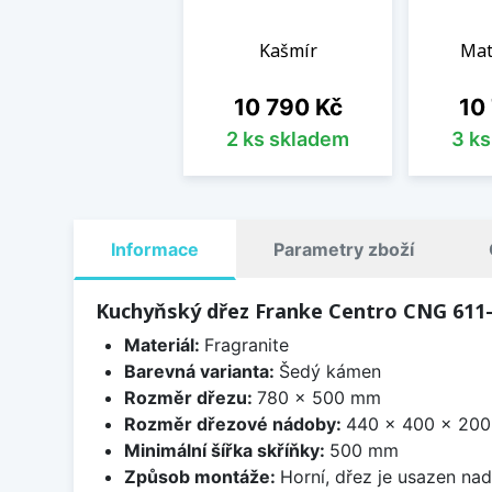
Kašmír
Mat
Cena
Cen
10 790 Kč
10
2 ks skladem
3 k
Informace
Parametry zboží
Kuchyňský dřez Franke Centro CNG 611-
Materiál:
Fragranite
Barevná varianta:
Šedý kámen
Rozměr dřezu:
780 x 500 mm
Rozměr dřezové nádoby:
440 x 400 x 20
Minimální šířka skříňky:
500 mm
Způsob montáže:
Horní, dřez je usazen na