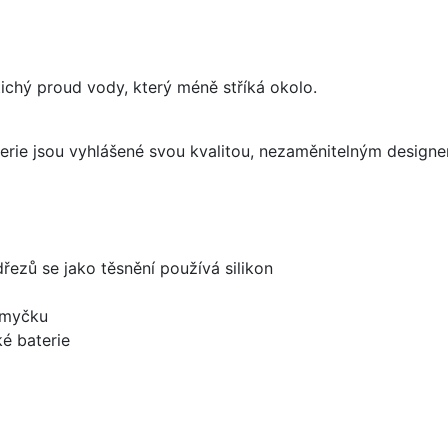
 tichý proud vody, který méně stříká okolo.
aterie jsou vyhlášené svou kvalitou, nezaměnitelným desig
dřezů se jako těsnění používá silikon
 myčku
é baterie