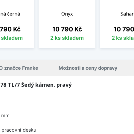
ná černá
Onyx
Sahar
a
Cena
Cena
 790 Kč
10 790 Kč
10 790
s skladem
2 ks skladem
2 ks skl
O značce Franke
Možnosti a ceny dopravy
78 TL/7 Šedý kámen, pravý
0 mm
d pracovní desku