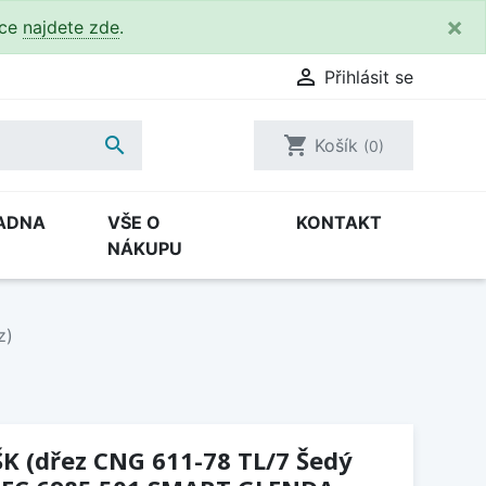
×
kce
najdete zde
.

Přihlásit se

shopping_cart
Košík
(0)
ADNA
VŠE O
KONTAKT
NÁKUPU
z)
K (dřez CNG 611-78 TL/7 Šedý