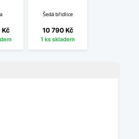
a
Šedá břidlice
Cena
 Kč
10 790 Kč
adem
1 ks skladem