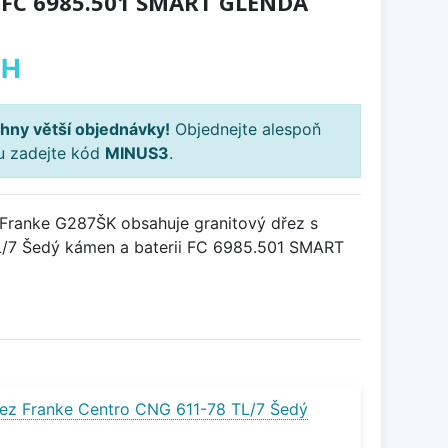
 FC 6985.501 SMART GLENDA
PH
hny větší objednávky!
Objednejte alespoň
ku zadejte kód
MINUS3
.
Franke G287ŠK obsahuje granitový dřez s
/7 Šedý kámen a baterii FC 6985.501 SMART
ez Franke Centro CNG 611-78 TL/7 Šedý