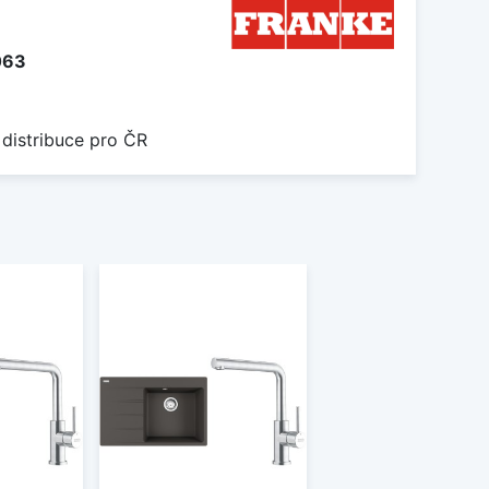
063
 distribuce pro ČR