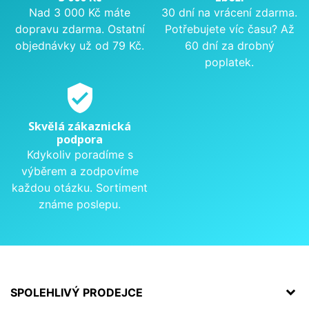
Nad 3 000 Kč máte
30 dní na vrácení zdarma.
dopravu zdarma. Ostatní
Potřebujete víc času? Až
objednávky už od 79 Kč.
60 dní za drobný
poplatek.
verified_user
Skvělá zákaznická
podpora
Kdykoliv poradíme s
výběrem a zodpovíme
každou otázku. Sortiment
známe poslepu.
SPOLEHLIVÝ PRODEJCE