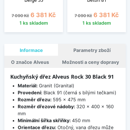
Beige 55
Beton 81
Běžná cena
Cena
Běžná cena
Cena
6 381 Kč
6 381 Kč
7 090 Kč
7 090 Kč
1 ks skladem
1 ks skladem
Informace
Parametry zboží
O značce Alveus
Možnosti a ceny dopravy
Kuchyňský dřez Alveus Rock 30 Black 91
Materiál:
Granit (Granital)
Provedení:
Black 91 (černá s bílými tečkami)
Rozměr dřezu:
595 x 475 mm
Rozměr dřezové nádoby:
320 x 400 x 160
mm
Minimální šířka skříňky:
450 mm
Orientace dřezu:
Otočný, vana dřezu může