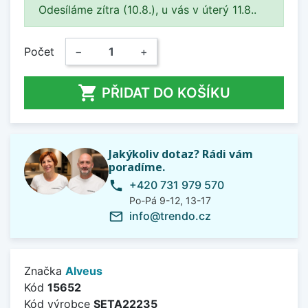
Odesíláme zítra (10.8.), u vás v úterý 11.8..
Počet
−
+

PŘIDAT DO KOŠÍKU
Jakýkoliv dotaz? Rádi vám
poradíme.
+420 731 979 570
phone
Po-Pá 9-12, 13-17
info@trendo.cz
mail_outline
Značka
Alveus
Kód
15652
Kód výrobce
SETA22235