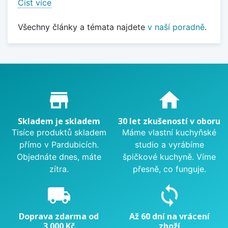
Číst více
Všechny články a témata najdete
v naší poradně
.
Proč nakupovat u nás?
store_mall_directory
home
Skladem je skladem
30 let zkušeností v oboru
Tisíce produktů skladem
Máme vlastní kuchyňské
přímo v Pardubicích.
studio a vyrábíme
Objednáte dnes, máte
špičkové kuchyně. Víme
zítra.
přesně, co funguje.
local_shipping
sync
Doprava zdarma od
Až 60 dní na vrácení
3 000 Kč
zboží