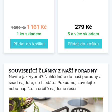
Běžná cena
Cena
Cena
1 161 Kč
279 Kč
1 290 Kč
1 ks skladem
5 a více skladem
Přidat do košíku
Přidat do košíku
SOUVISEJÍCÍ ČLÁNKY Z NAŠÍ PORADNY
Nevíte jak vybrat? Nahlédněte do naší poradny a
snad najdete, co hledáte. Pokud ne, zavolejte
nebo napište a určitě najdeme řešení.