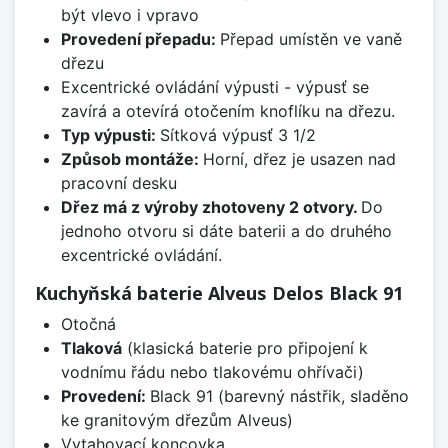
být vlevo i vpravo
Provedení přepadu:
Přepad umístěn ve vaně
dřezu
Excentrické ovládání výpusti - výpusť se
zavírá a otevírá otočením knoflíku na dřezu.
Typ výpusti:
Sítková výpusť 3 1/2
Způsob montáže:
Horní, dřez je usazen nad
pracovní desku
Dřez má z výroby zhotoveny 2 otvory.
Do
jednoho otvoru si dáte baterii a do druhého
excentrické ovládání.
Kuchyňská baterie Alveus Delos Black 91
Otočná
Tlaková
(klasická baterie pro připojení k
vodnímu řádu nebo tlakovému ohřívači)
Provedení:
Black 91 (barevný nástřik, sladěno
ke granitovým dřezům Alveus)
Vytahovací koncovka