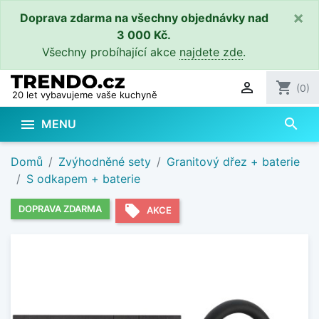
×
Doprava zdarma na všechny objednávky nad
3 000 Kč.
Všechny probíhající akce
najdete zde
.

shopping_cart
(0)
20 let vybavujeme vaše kuchyně
search

MENU
Domů
Zvýhodněné sety
Granitový dřez + baterie
S odkapem + baterie
local_offer
DOPRAVA ZDARMA
AKCE