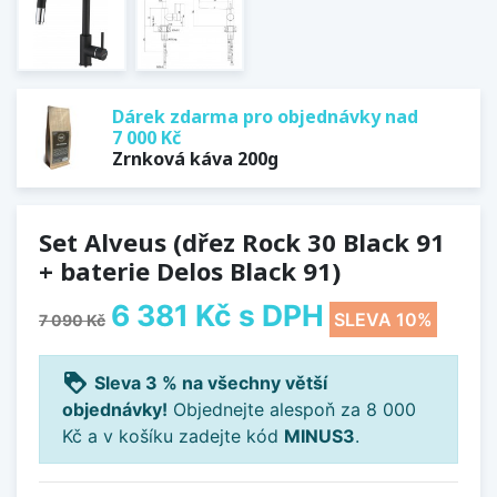
Dárek zdarma pro objednávky nad
7 000 Kč
Zrnková káva 200g
Set Alveus (dřez Rock 30 Black 91
+ baterie Delos Black 91)
6 381 Kč
s DPH
SLEVA 10%
7 090 Kč
loyalty
Sleva 3 % na všechny větší
objednávky!
Objednejte alespoň za 8 000
Kč a v košíku zadejte kód
MINUS3
.