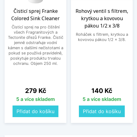
Čisticí sprej Franke
Rohový ventil s filtrem,
Colored Sink Cleaner
krytkou a kovovou
pákou 1/2 x 3/8
Čisticí sprej na pro čištění
všech Fragranitových a
Roháček s filtrem, krytkou a
Tectonite dřezů Franke. Čistič
kovovou pákou 1/2 x 3/8.
jemně odstraňuje vodní
kámen s dalšími nečistotami a
pokud se používá pravidelně,
poskytuje produktu trvalou
ochranu. Objem 250 ml.
Cena
Cena
279 Kč
140 Kč
5 a více skladem
5 a více skladem
Přidat do košíku
Přidat do košíku