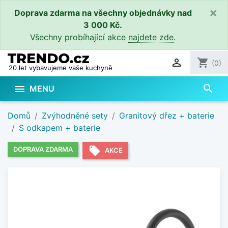
×
Doprava zdarma na všechny objednávky nad
3 000 Kč.
Všechny probíhající akce
najdete zde
.

shopping_cart
(0)
20 let vybavujeme vaše kuchyně
search

MENU
Domů
Zvýhodněné sety
Granitový dřez + baterie
S odkapem + baterie
local_offer
DOPRAVA ZDARMA
AKCE