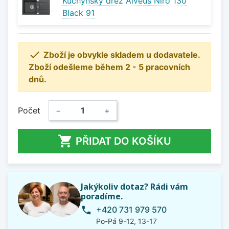
Kuchyňský dřez Alveus Niro 130
Black 91

Zboží je obvykle skladem u dodavatele.
Zboží odešleme během 2 - 5 pracovních
dnů.
Počet
−
+

PŘIDAT DO KOŠÍKU
Jakýkoliv dotaz? Rádi vám
poradíme.
+420 731 979 570
phone
Po-Pá 9-12, 13-17