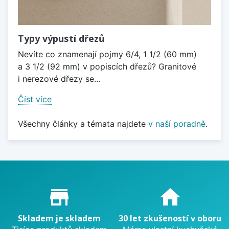
Typy výpustí dřezů
Nevíte co znamenají pojmy 6/4, 1 1/2 (60 mm)
a 3 1/2 (92 mm) v popiscích dřezů? Granitové
i nerezové dřezy se...
Číst více
Všechny články a témata najdete
v naší poradně
.
Proč nakupovat u nás?
store_mall_directory
home
Skladem je skladem
30 let zkušeností v oboru