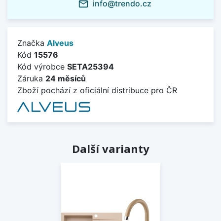
info@trendo.cz
mail_outline
Značka
Alveus
Kód
15576
Kód výrobce
SETA25394
Záruka
24 měsíců
Zboží pochází z oficiální distribuce pro ČR
Další varianty