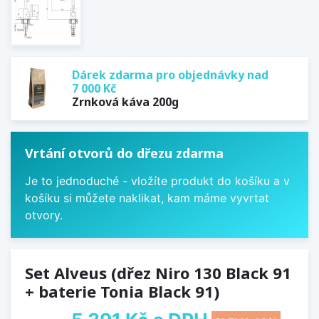
Dárek zdarma pro objednávky nad
7 000 Kč
Zrnková káva 200g
Vrtání otvorů do dřezu zdarma
Je to jednoduché - vložíte produkt do košíku a v
košíku si můžete naklikat, kam máme vyvrtat
otvory.
Set Alveus (dřez Niro 130 Black 91
+ baterie Tonia Black 91)