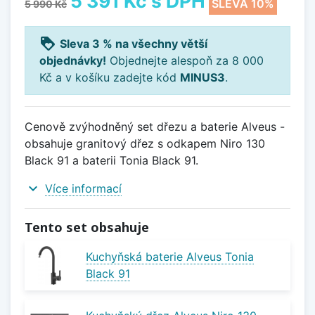
5 391 Kč
s DPH
SLEVA 10%
5 990 Kč
loyalty
Sleva 3 % na všechny větší
objednávky!
Objednejte alespoň za 8 000
Kč a v košíku zadejte kód
MINUS3
.
Cenově zvýhodněný set dřezu a baterie Alveus -
obsahuje granitový dřez s odkapem Niro 130
Black 91 a baterii Tonia Black 91.
expand_more
Více informací
Tento set obsahuje
Kuchyňská baterie Alveus Tonia
Black 91