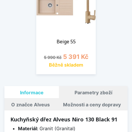
Beige 55
Běžná cena
Cena
5 391 Kč
5 990 Kč
Běžně skladem
Informace
Parametry zboží
O značce Alveus
Možnosti a ceny dopravy
Kuchyňský dřez Alveus Niro 130 Black 91
Materiál:
Granit (Granital)