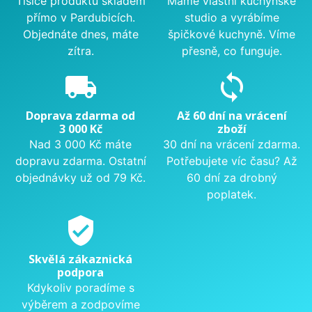
Tisíce produktů skladem
Máme vlastní kuchyňské
přímo v Pardubicích.
studio a vyrábíme
Objednáte dnes, máte
špičkové kuchyně. Víme
zítra.
přesně, co funguje.
local_shipping
sync
Doprava zdarma od
Až 60 dní na vrácení
3 000 Kč
zboží
Nad 3 000 Kč máte
30 dní na vrácení zdarma.
dopravu zdarma. Ostatní
Potřebujete víc času? Až
objednávky už od 79 Kč.
60 dní za drobný
poplatek.
verified_user
Skvělá zákaznická
podpora
Kdykoliv poradíme s
výběrem a zodpovíme