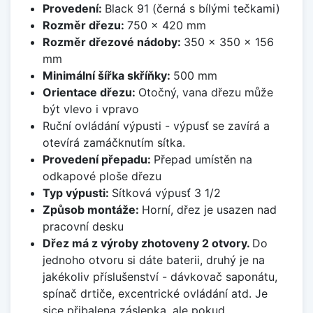
Provedení:
Black 91 (černá s bílými tečkami)
Rozměr dřezu:
750 x 420 mm
Rozměr dřezové nádoby:
350 x 350 x 156
mm
Minimální šířka skříňky:
500 mm
Orientace dřezu:
Otočný, vana dřezu může
být vlevo i vpravo
Ruční ovládání výpusti - výpusť se zavírá a
otevírá zamáčknutím sítka.
Provedení přepadu:
Přepad umístěn na
odkapové ploše dřezu
Typ výpusti:
Sítková výpusť 3 1/2
Způsob montáže:
Horní, dřez je usazen nad
pracovní desku
Dřez má z výroby zhotoveny 2 otvory.
Do
jednoho otvoru si dáte baterii, druhý je na
jakékoliv příslušenství - dávkovač saponátu,
spínač drtiče, excentrické ovládání atd. Je
sice přibalena záslepka, ale pokud