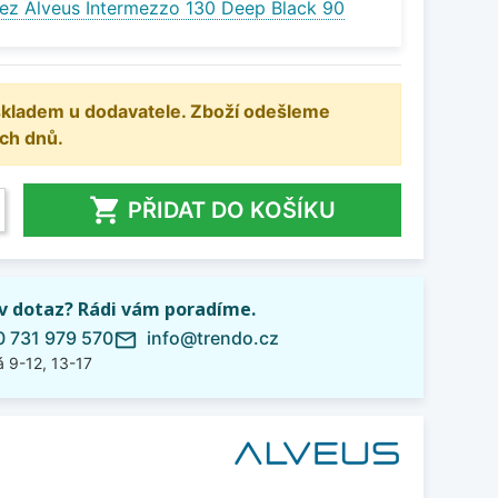
ez Alveus Intermezzo 130 Deep Black 90
 skladem u dodavatele. Zboží odešleme
ch dnů.

PŘIDAT DO KOŠÍKU
iv dotaz? Rádi vám poradíme.
 731 979 570
info@trendo.cz
mail_outline
 9-12, 13-17