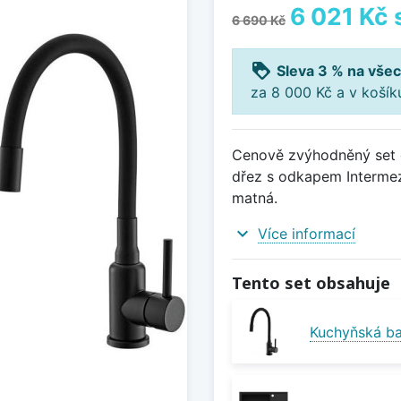
6 021 Kč
6 690 Kč
loyalty
Sleva 3 % na všec
za 8 000 Kč a v koší
Cenově zvýhodněný set d
dřez s odkapem Intermez
matná.
expand_more
Více informací
Tento set obsahuje
Kuchyňská ba