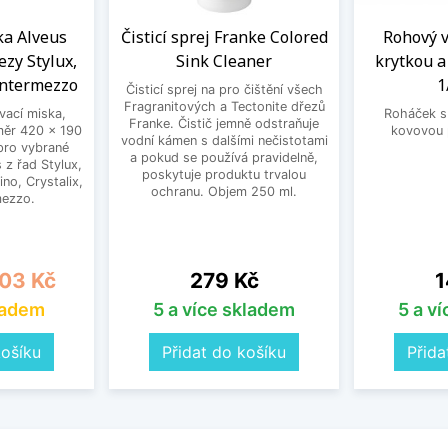
a Alveus
Čisticí sprej Franke Colored
Rohový ve
ezy Stylux,
Sink Cleaner
krytkou 
Intermezzo
1
Čisticí sprej na pro čištění všech
Fragranitových a Tectonite dřezů
ací miska,
Roháček s 
Franke. Čistič jemně odstraňuje
měr 420 x 190
kovovou 
vodní kámen s dalšími nečistotami
pro vybrané
a pokud se používá pravidelně,
 z řad Stylux,
poskytuje produktu trvalou
no, Crystalix,
ochranu. Objem 250 ml.
mezzo.
a
Cena
C
03 Kč
279 Kč
1
ladem
5 a více skladem
5 a v
košíku
Přidat do košíku
Přida