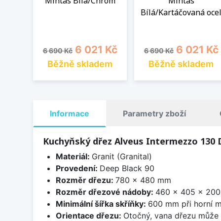
Mintas Bílá/Chrom
Mintas
Bílá/Kartáčovaná oce
Běžná cena
Cena
Běžná cena
Cena
6 021 Kč
6 021 Kč
6 690 Kč
6 690 Kč
Běžně skladem
Běžně skladem
Informace
Parametry zboží
Kuchyňský dřez Alveus Intermezzo 130 
Materiál:
Granit (Granital)
Provedení:
Deep Black 90
Rozměr dřezu:
780 x 480 mm
Rozměr dřezové nádoby:
460 x 405 x 20
Minimální šířka skříňky:
600 mm při horní m
Orientace dřezu:
Otočný, vana dřezu může 