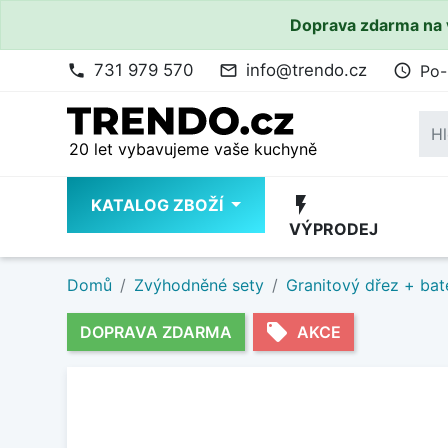
Doprava zdarma na 
731 979 570
info@trendo.cz
Po-
phone
mail_outline
access_time
20 let vybavujeme vaše kuchyně
flash_on
KATALOG ZBOŽÍ
VÝPRODEJ
Domů
Zvýhodněné sety
Granitový dřez + bat
local_offer
DOPRAVA ZDARMA
AKCE