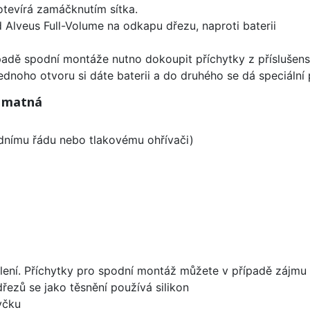
 otevírá zamáčknutím sítka.
 Alveus Full-Volume na odkapu dřezu, naproti baterii
padě spodní montáže nutno dokoupit příchytky z příslušens
ednoho otvoru si dáte baterii a do druhého se dá speciální 
á matná
odnímu řádu nebo tlakovému ohřívači)
lení. Příchytky pro spodní montáž můžete v případě zájmu 
dřezů se jako těsnění používá silikon
yčku