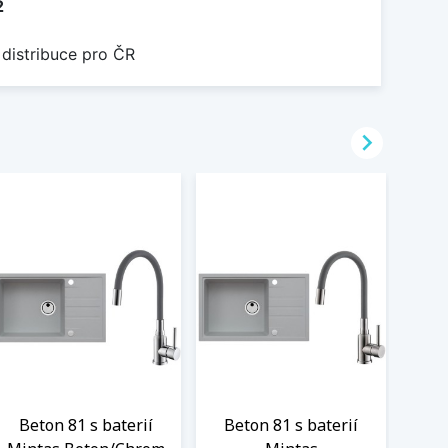
2
 distribuce pro ČR

Beton 81 s baterií
Beton 81 s baterií
Bl