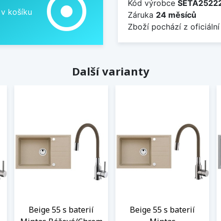
adjust
Kód výrobce
SETA2522
 v košíku
Záruka
24 měsíců
Zboží pochází z oficiální
Další varianty
Beige 55 s baterií
Beige 55 s baterií