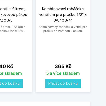
ntil s filtrem,
Kombinovaný roháček s
Nere
a kovovou pákou
ventilem pro pračku 1/2" x
M
/2 x 3/8
3/8" x 3/4"
Nere
jedno
filtrem, krytkou a
Kombinovaný roháček a ventil pro
druhé
pákou 1/2 x 3/8.
pračku se zpětnou klapkou.
ena
Cena
40 Kč
365 Kč
íce skladem
5 a více skladem
t do košíku
Přidat do košíku