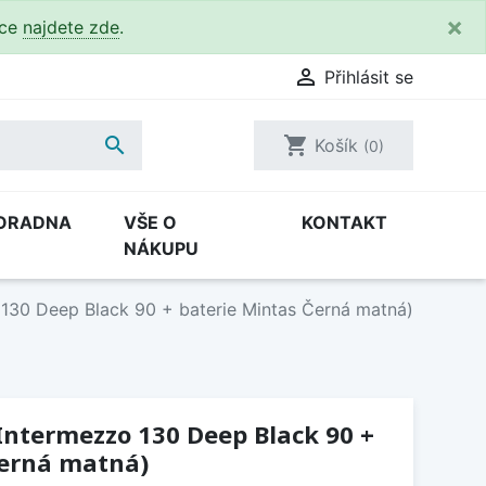
×
kce
najdete zde
.

Přihlásit se

shopping_cart
Košík
(0)
ORADNA
VŠE O
KONTAKT
NÁKUPU
 130 Deep Black 90 + baterie Mintas Černá matná)
 Intermezzo 130 Deep Black 90 +
Černá matná)