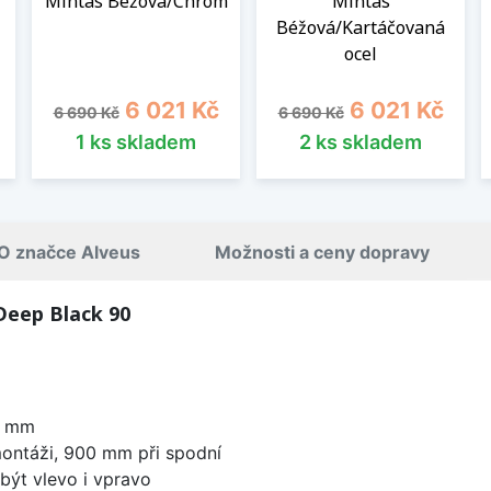
Mintas Béžová/Chrom
Mintas
l
Béžová/Kartáčovaná
ocel
Běžná cena
Cena
Běžná cena
Cena
6 021 Kč
6 021 Kč
6 690 Kč
6 690 Kč
1 ks skladem
2 ks skladem
O značce Alveus
Možnosti a ceny dopravy
Deep Black 90
0 mm
ontáži, 900 mm při spodní
být vlevo i vpravo