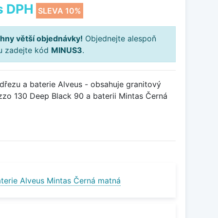
s DPH
SLEVA 10%
hny větší objednávky!
Objednejte alespoň
ku zadejte kód
MINUS3
.
řezu a baterie Alveus - obsahuje granitový
zo 130 Deep Black 90 a baterii Mintas Černá
terie Alveus Mintas Černá matná