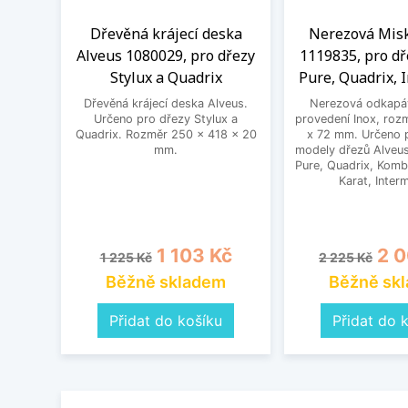
Dřevěná krájecí deska
Nerezová Misk
Alveus 1080029, pro dřezy
1119835, pro dř
Stylux a Quadrix
Pure, Quadrix, 
Dřevěná krájecí deska Alveus.
Nerezová odkapáv
Určeno pro dřezy Stylux a
provedení Inox, roz
Quadrix. Rozměr 250 x 418 x 20
x 72 mm. Určeno 
mm.
modely dřezů Alveus
Pure, Quadrix, Kombi
Karat, Inter
Běžná cena
Cena
Běžná cena
Cen
1 103 Kč
2 0
1 225 Kč
2 225 Kč
Běžně skladem
Běžně sk
Přidat do košíku
Přidat do 