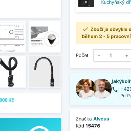
Kuchyňský dř

Zboží je obvykle
během 2 - 5 pracovní
Počet
−
+
Jakýkol
+420
phone
Po-Pá
000 Kč
Značka
Alveus
Kód
15476