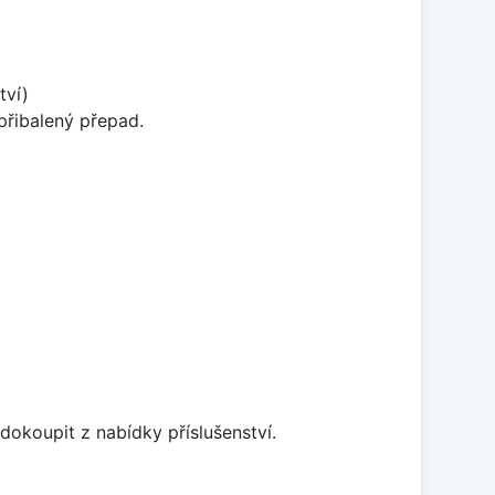
tví)
přibalený přepad.
dokoupit z nabídky příslušenství.