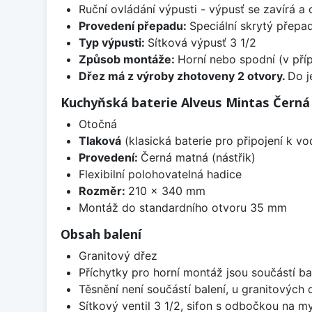
Ruční ovládání výpusti - výpusť se zavírá a
Provedení přepadu:
Speciální skrytý přepad
Typ výpusti:
Sítková výpusť 3 1/2
Způsob montáže:
Horní nebo spodní (v pří
Dřez má z výroby zhotoveny 2 otvory.
Do j
Kuchyňská baterie Alveus Mintas Čern
Otočná
Tlaková
(klasická baterie pro připojení k v
Provedení:
Černá matná (nástřik)
Flexibilní polohovatelná hadice
Rozměr:
210 x 340 mm
Montáž do standardního otvoru 35 mm
Obsah balení
Granitový dřez
Příchytky pro horní montáž jsou součástí ba
Těsnění není součástí balení, u granitových 
Sítkový ventil 3 1/2, sifon s odbočkou na m