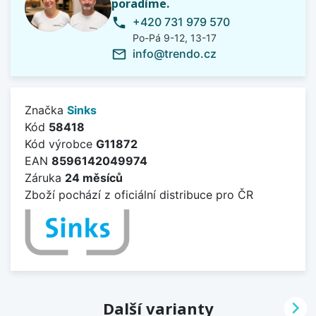
poradíme.
+420 731 979 570
phone
Po-Pá 9-12, 13-17
info@trendo.cz
mail_outline
Značka
Sinks
Kód
58418
Kód výrobce
G11872
EAN
8596142049974
Záruka
24 měsíců
Zboží pochází z oficiální distribuce pro ČR

Další varianty