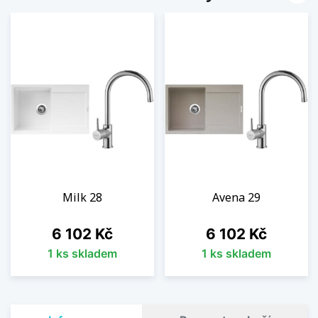
Milk 28
Avena 29
Cena
Cena
6 102 Kč
6 102 Kč
1 ks skladem
1 ks skladem