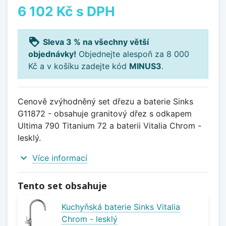
6 102 Kč
s DPH
loyalty
Sleva 3 % na všechny větší
objednávky!
Objednejte alespoň za 8 000
Kč a v košíku zadejte kód
MINUS3
.
Cenově zvýhodněný set dřezu a baterie Sinks
G11872 - obsahuje granitový dřez s odkapem
Ultima 790 Titanium 72 a baterii Vitalia Chrom -
lesklý.
expand_more
Více informací
Tento set obsahuje
Kuchyňská baterie Sinks Vitalia
Chrom - lesklý