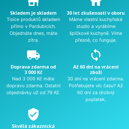
store_mall_directory
home
Skladem je skladem
30 let zkušeností v oboru
Tisíce produktů skladem
Máme vlastní kuchyňské
přímo v Pardubicích.
studio a vyrábíme
Objednáte dnes, máte
špičkové kuchyně. Víme
zítra.
přesně, co funguje.
local_shipping
sync
Doprava zdarma od
Až 60 dní na vrácení
3 000 Kč
zboží
Nad 3 000 Kč máte
30 dní na vrácení zdarma.
dopravu zdarma. Ostatní
Potřebujete víc času? Až
objednávky už od 79 Kč.
60 dní za drobný
poplatek.
verified_user
Skvělá zákaznická