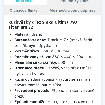
Informace
Parametry zboží
O značce Sinks
Možnosti a ceny dopravy
Kuchyňský dřez Sinks Ultima 790
Titanium 72
Materiál:
Granit
Barevná varianta:
Titanium 72 (tmavší šedá
se stříbrnými třpytkami)
Rozměr dřezu:
790 x 500 mm
Rozměr vany dřezu:
380 x 440 x 200 mm
Minimální šířka skříňky:
500 mm
Orientace dřezu:
Otočný, vana dřezu může
být vlevo i vpravo
Ruční ovládání výpusti - výpusť se zavírá a
otevírá zamáčknutím sítka.
Provedení přepadu:
Přepad umístěn ve vaně
dřezu
Způsob montáže:
Horní, dřez je usazen nad