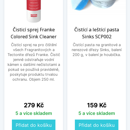
Čisticí sprej Franke
Čistící a leštící pasta
Colored Sink Cleaner
Sinks SCP002
Čisticí sprej na pro čištění
Čistící pasta na granitové a
všech Fragranitových a
nerezové dřezy Sinks, balení
Tectonite dřezů Franke. Čistič
200 g, v balení je houbička.
jemně odstraňuje vodní
kámen s dalšími nečistotami a
pokud se používá pravidelně,
poskytuje produktu trvalou
ochranu. Objem 250 ml.
Cena
Cena
279 Kč
159 Kč
5 a více skladem
5 a více skladem
Přidat do košíku
Přidat do košíku