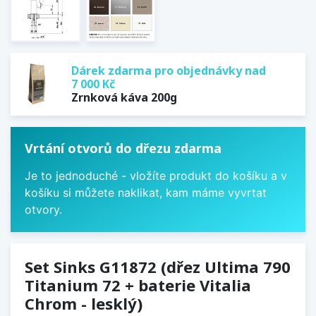
Dárek zdarma pro objednávky nad
7 000 Kč
Zrnková káva 200g
Vrtání otvorů do dřezu zdarma
Je to jednoduché - vložíte produkt do košíku a v
košíku si můžete naklikat, kam máme vyvrtat
otvory.
Set Sinks G11872 (dřez Ultima 790
Titanium 72 + baterie Vitalia
Chrom - lesklý)