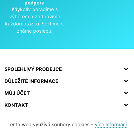
podpora
Kdykoliv poradíme s
výběrem a zodpovíme
každou otázku. Sortiment
známe poslepu.
SPOLEHLIVÝ PRODEJCE
DŮLEŽITÉ INFORMACE
MŮJ ÚČET
KONTAKT
Tento web využívá soubory cookies –
více informací