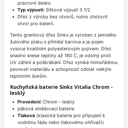
pracovní desku
Typ výpusti:
Sítková výpusť 3 1/2
Dřez z výroby bez otvorů, nutno zhotovit
otvor pro baterii.
Tento granitový dřez Sinks je vyroben z jemného
žulového písku s příměsí barviva a je pojen
vysoce kvalitním polyesterovým pojivem. Dřez
snadno snese teploty až 180 C, je odolný proti
UV záření a poškrábání. Dřez vyniká mimořádnou
pevností materiálu a schopností odolat velkým
teplotním šokům.
Kuchyňská baterie Sinks Vitalia Chrom -
lesklý
Provedení:
Chrom - lesklý
páková směšovací baterie
Tlaková
(klasická baterie pro připojení k
vodnímu řádu nebo tlakovému ohřívači)