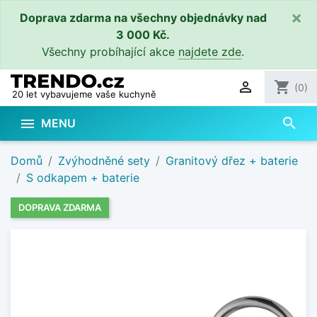
×
Doprava zdarma na všechny objednávky nad
3 000 Kč.
Všechny probíhající akce
najdete zde
.

shopping_cart
(0)
20 let vybavujeme vaše kuchyně
search

MENU
Domů
Zvýhodněné sety
Granitový dřez + baterie
S odkapem + baterie
DOPRAVA ZDARMA