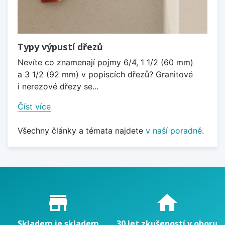
Typy výpustí dřezů
Nevíte co znamenají pojmy 6/4, 1 1/2 (60 mm)
a 3 1/2 (92 mm) v popiscích dřezů? Granitové
i nerezové dřezy se...
Číst více
Všechny články a témata najdete
v naší poradně
.
Proč nakupovat u nás?
store_mall_directory
home
Skladem je skladem
30 let zkušeností v oboru