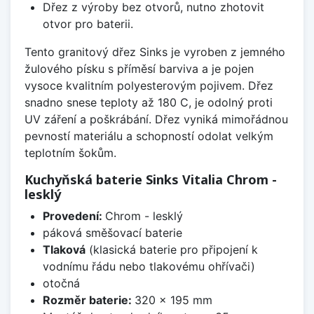
Dřez z výroby bez otvorů, nutno zhotovit
otvor pro baterii.
Tento granitový dřez Sinks je vyroben z jemného
žulového písku s příměsí barviva a je pojen
vysoce kvalitním polyesterovým pojivem. Dřez
snadno snese teploty až 180 C, je odolný proti
UV záření a poškrábání. Dřez vyniká mimořádnou
pevností materiálu a schopností odolat velkým
teplotním šokům.
Kuchyňská baterie Sinks Vitalia Chrom -
lesklý
Provedení:
Chrom - lesklý
páková směšovací baterie
Tlaková
(klasická baterie pro připojení k
vodnímu řádu nebo tlakovému ohřívači)
otočná
Rozměr baterie:
320 x 195 mm