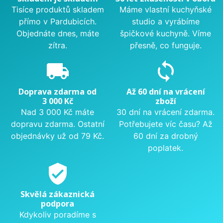
Tisíce produktů skladem
Máme vlastní kuchyňské
přímo v Pardubicích.
studio a vyrábíme
Objednáte dnes, máte
špičkové kuchyně. Víme
zítra.
přesně, co funguje.
local_shipping
sync
Doprava zdarma od
Až 60 dní na vrácení
3 000 Kč
zboží
Nad 3 000 Kč máte
30 dní na vrácení zdarma.
dopravu zdarma. Ostatní
Potřebujete víc času? Až
objednávky už od 79 Kč.
60 dní za drobný
poplatek.
verified_user
Skvělá zákaznická
podpora
Kdykoliv poradíme s