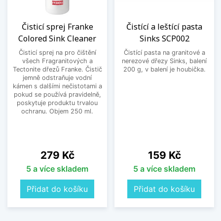
Čisticí sprej Franke
Čistící a leštící pasta
Colored Sink Cleaner
Sinks SCP002
Čisticí sprej na pro čištění
Čistící pasta na granitové a
všech Fragranitových a
nerezové dřezy Sinks, balení
Tectonite dřezů Franke. Čistič
200 g, v balení je houbička.
jemně odstraňuje vodní
kámen s dalšími nečistotami a
pokud se používá pravidelně,
poskytuje produktu trvalou
ochranu. Objem 250 ml.
Cena
Cena
279 Kč
159 Kč
5 a více skladem
5 a více skladem
Přidat do košíku
Přidat do košíku