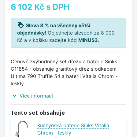
6 102 Kč
s DPH
loyalty
Sleva 3 % na všechny větší
objednávky!
Objednejte alespoň za 8 000
Kč a v košíku zadejte kód
MINUS3
.
Cenově zvýhodněný set dřezu a baterie Sinks
G11854 - obsahuje granitový dřez s odkapem
Ultima 790 Truffle 54 a baterii Vitalia Chrom -
lesklý.
expand_more
Více informací
Tento set obsahuje
Kuchyňská baterie Sinks Vitalia
Chrom - lesklý