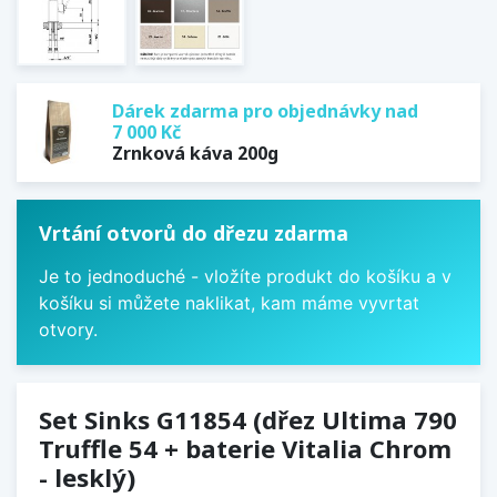
Dárek zdarma pro objednávky nad
7 000 Kč
Zrnková káva 200g
Vrtání otvorů do dřezu zdarma
Je to jednoduché - vložíte produkt do košíku a v
košíku si můžete naklikat, kam máme vyvrtat
otvory.
Set Sinks G11854 (dřez Ultima 790
Truffle 54 + baterie Vitalia Chrom
- lesklý)