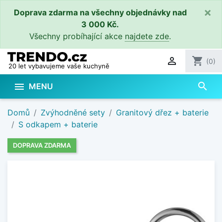
×
Doprava zdarma na všechny objednávky nad
3 000 Kč.
Všechny probíhající akce
najdete zde
.

shopping_cart
(0)
20 let vybavujeme vaše kuchyně
search

MENU
Domů
Zvýhodněné sety
Granitový dřez + baterie
S odkapem + baterie
DOPRAVA ZDARMA