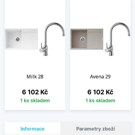
Milk 28
Avena 29
Cena
Cena
6 102 Kč
6 102 Kč
1 ks skladem
1 ks skladem
Informace
Parametry zboží