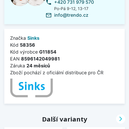
+420 731 979 570
phone
Po-Pá 9-12, 13-17
info@trendo.cz
mail_outline
Značka
Sinks
Kód
58356
Kód výrobce
G11854
EAN
8596142049981
Záruka
24 měsíců
Zboží pochází z oficiální distribuce pro ČR

Další varianty