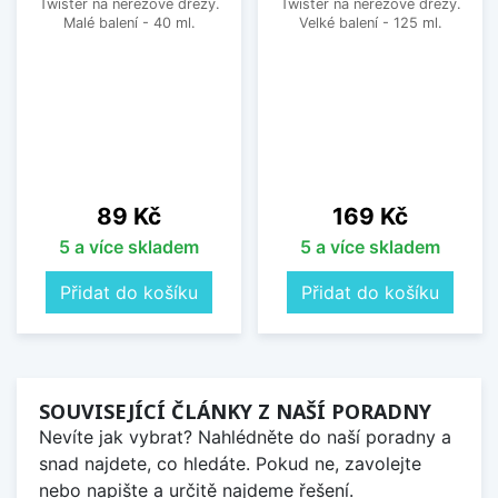
Twister na nerezové dřezy.
Twister na nerezové dřezy.
Malé balení - 40 ml.
Velké balení - 125 ml.
Cena
Cena
89 Kč
169 Kč
5 a více skladem
5 a více skladem
Přidat do košíku
Přidat do košíku
SOUVISEJÍCÍ ČLÁNKY Z NAŠÍ PORADNY
Nevíte jak vybrat? Nahlédněte do naší poradny a
snad najdete, co hledáte. Pokud ne, zavolejte
nebo napište a určitě najdeme řešení.