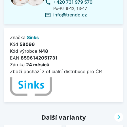
+420 731 979 570
phone
Po-Pá 9-12, 13-17
info@trendo.cz
mail_outline
Značka
Sinks
Kód
58096
Kód výrobce
N48
EAN
8596142051731
Záruka
24 měsíců
Zboží pochází z oficiální distribuce pro ČR

Další varianty