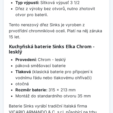
Typ výpusti:
Sítková výpusť 3 1/2
Dřez z výroby bez otvorů, nutno zhotovit
otvor pro baterii.
Tento nerezový dřez Sinks je vyroben z
prvotřídní chromniklové oceli. Platí na něj záruka
15 let.
Kuchyňská baterie Sinks Elka Chrom -
lesklý
Provedení:
Chrom - lesklý
páková směšovací baterie
Tlaková
(klasická baterie pro připojení k
vodnímu řádu nebo tlakovému ohřívači)
otočná
Rozměr baterie:
315 x 213 mm
Montáž do standardního otvoru 35 mm
Baterie Sinks vyrábí tradiční italská firma
VICARIO ARMANDO & C. s.r.l. působící na trhu