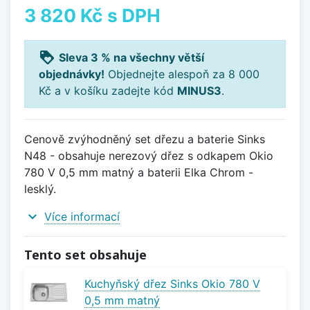
3 820 Kč
s DPH
loyalty
Sleva 3 % na všechny větší
objednávky!
Objednejte alespoň za 8 000
Kč a v košíku zadejte kód
MINUS3
.
Cenově zvýhodněný set dřezu a baterie Sinks
N48 - obsahuje nerezový dřez s odkapem Okio
780 V 0,5 mm matný a baterii Elka Chrom -
lesklý.
expand_more
Více informací
Tento set obsahuje
Kuchyňský dřez Sinks Okio 780 V
0,5 mm matný