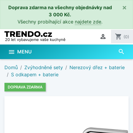
×
Doprava zdarma na všechny objednávky nad
3 000 Kč.
Všechny probíhající akce
najdete zde
.

shopping_cart
(0)
20 let vybavujeme vaše kuchyně
search

MENU
Domů
Zvýhodněné sety
Nerezový dřez + baterie
S odkapem + baterie
DOPRAVA ZDARMA