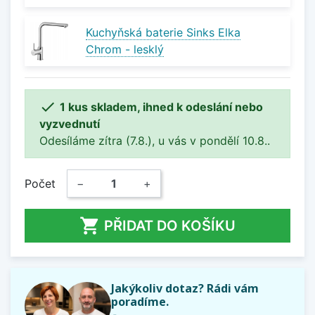
Kuchyňská baterie Sinks Elka
Chrom - lesklý

1 kus skladem, ihned k odeslání nebo
vyzvednutí
Odesíláme zítra (7.8.), u vás v pondělí 10.8..
Počet
−
+

PŘIDAT DO KOŠÍKU
Jakýkoliv dotaz? Rádi vám
poradíme.