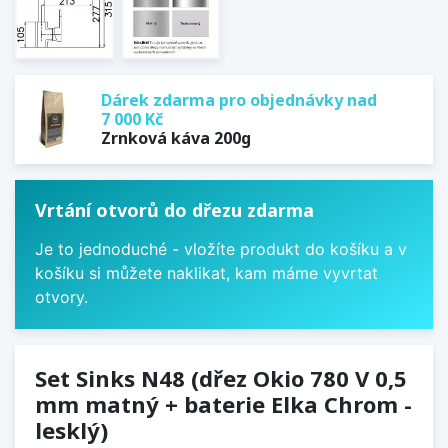
Dárek zdarma pro objednávky nad
7 000 Kč
Zrnková káva 200g
Vrtání otvorů do dřezu zdarma
Je to jednoduché - vložíte produkt do košíku a v
košíku si můžete naklikat, kam máme vyvrtat
otvory.
Set Sinks N48 (dřez Okio 780 V 0,5
mm matný + baterie Elka Chrom -
lesklý)