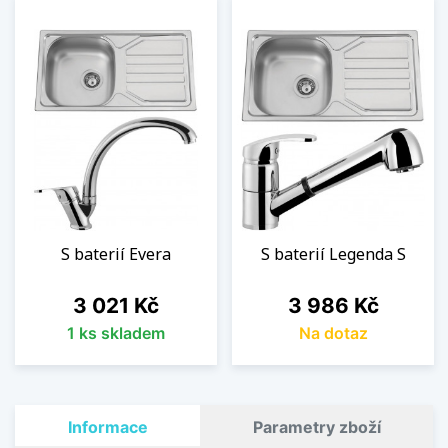
S baterií Evera
S baterií Legenda S
Cena
Cena
3 021 Kč
3 986 Kč
1 ks skladem
Na dotaz
Informace
Parametry zboží