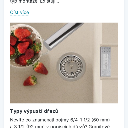
typ montáže. Existují...
Číst více
Typy výpustí dřezů
Nevíte co znamenají pojmy 6/4, 1 1/2 (60 mm)
a 3 1/2 (92 mm) v popiscích dřezů? Granitové