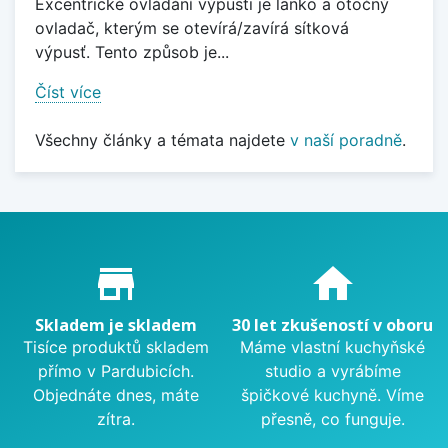
Excentrické ovládání výpusti je lanko a otočný
ovladač, kterým se otevírá/zavírá sítková
výpusť. Tento způsob je...
Číst více
Všechny články a témata najdete
v naší poradně
.
Proč nakupovat u nás?
store_mall_directory
home
Skladem je skladem
30 let zkušeností v oboru
Tisíce produktů skladem
Máme vlastní kuchyňské
přímo v Pardubicích.
studio a vyrábíme
Objednáte dnes, máte
špičkové kuchyně. Víme
zítra.
přesně, co funguje.