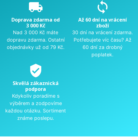
local_shipping
sync
Doprava zdarma od
Až 60 dní na vrácení
3 000 Kč
zboží
Nad 3 000 Kč máte
30 dní na vrácení zdarma.
dopravu zdarma. Ostatní
Potřebujete víc času? Až
objednávky už od 79 Kč.
60 dní za drobný
poplatek.
verified_user
Skvělá zákaznická
podpora
Kdykoliv poradíme s
výběrem a zodpovíme
každou otázku. Sortiment
známe poslepu.