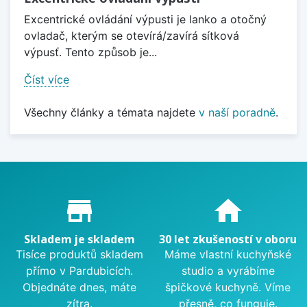
Excentrické ovládání výpusti je lanko a otočný
ovladač, kterým se otevírá/zavírá sítková
výpusť. Tento způsob je...
Číst více
Všechny články a témata najdete
v naší poradně
.
Proč nakupovat u nás?
store_mall_directory
home
Skladem je skladem
30 let zkušeností v oboru
Tisíce produktů skladem
Máme vlastní kuchyňské
přímo v Pardubicích.
studio a vyrábíme
Objednáte dnes, máte
špičkové kuchyně. Víme
zítra.
přesně, co funguje.