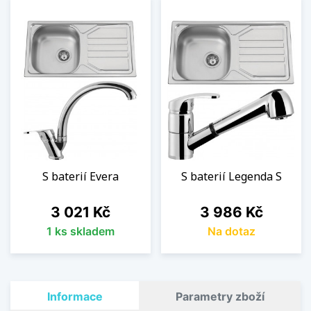
S baterií Evera
S baterií Legenda S
Cena
Cena
3 021 Kč
3 986 Kč
1 ks skladem
Na dotaz
Informace
Parametry zboží