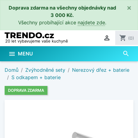
×
Doprava zdarma na všechny objednávky nad
3 000 Kč.
Všechny probíhající akce
najdete zde
.

shopping_cart
(0)
20 let vybavujeme vaše kuchyně
search

MENU
Domů
Zvýhodněné sety
Nerezový dřez + baterie
S odkapem + baterie
DOPRAVA ZDARMA