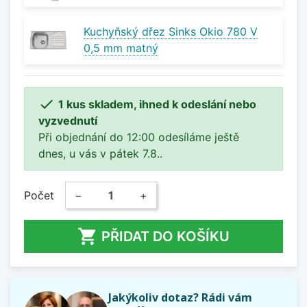
Kuchyňský dřez Sinks Okio 780 V
0,5 mm matný

1 kus skladem, ihned k odeslání nebo
vyzvednutí
Při objednání do 12:00 odesíláme ještě
dnes, u vás v pátek 7.8..
Počet
−
+

PŘIDAT DO KOŠÍKU
Jakýkoliv dotaz? Rádi vám