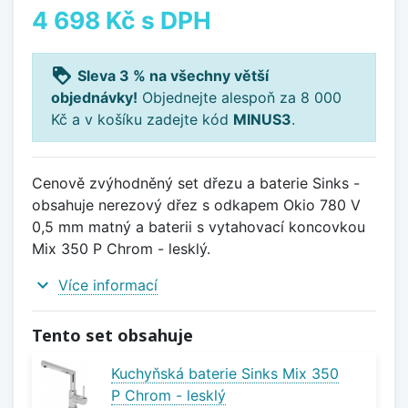
4 698 Kč
s DPH
loyalty
Sleva 3 % na všechny větší
objednávky!
Objednejte alespoň za 8 000
Kč a v košíku zadejte kód
MINUS3
.
Cenově zvýhodněný set dřezu a baterie Sinks -
obsahuje nerezový dřez s odkapem Okio 780 V
0,5 mm matný a baterii s vytahovací koncovkou
Mix 350 P Chrom - lesklý.
expand_more
Více informací
Tento set obsahuje
Kuchyňská baterie Sinks Mix 350
P Chrom - lesklý