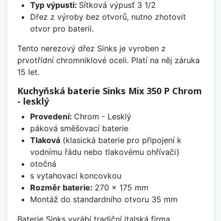
Typ výpusti:
Sítková výpusť 3 1/2
Dřez z výroby bez otvorů, nutno zhotovit
otvor pro baterii.
Tento nerezový dřez Sinks je vyroben z
prvotřídní chromniklové oceli. Platí na něj záruka
15 let.
Kuchyňská baterie Sinks Mix 350 P Chrom
- lesklý
Provedení:
Chrom - Lesklý
páková směšovací baterie
Tlaková
(klasická baterie pro připojení k
vodnímu řádu nebo tlakovému ohřívači)
otočná
s vytahovací koncovkou
Rozměr baterie:
270 x 175 mm
Montáž do standardního otvoru 35 mm
Baterie Sinks vyrábí tradiční italská firma