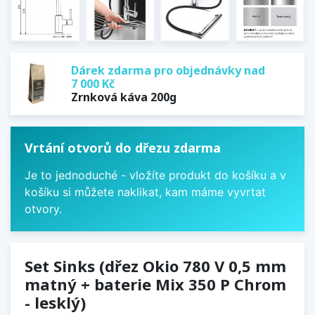
Dárek zdarma pro objednávky nad
7 000 Kč
Zrnková káva 200g
Vrtání otvorů do dřezu zdarma
Je to jednoduché - vložíte produkt do košíku a v
košíku si můžete naklikat, kam máme vyvrtat
otvory.
Set Sinks (dřez Okio 780 V 0,5 mm
matný + baterie Mix 350 P Chrom
- lesklý)