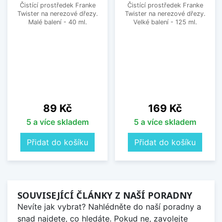
Čistící prostředek Franke
Čistící prostředek Franke
Twister na nerezové dřezy.
Twister na nerezové dřezy.
Malé balení - 40 ml.
Velké balení - 125 ml.
Cena
Cena
89 Kč
169 Kč
5 a více skladem
5 a více skladem
Přidat do košíku
Přidat do košíku
SOUVISEJÍCÍ ČLÁNKY Z NAŠÍ PORADNY
Nevíte jak vybrat? Nahlédněte do naší poradny a
snad najdete, co hledáte. Pokud ne, zavolejte