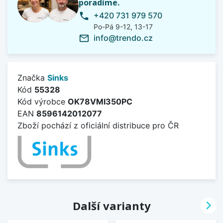
poradíme.
+420 731 979 570
phone
Po-Pá 9-12, 13-17
info@trendo.cz
mail_outline
Značka
Sinks
Kód
55328
Kód výrobce
OK78VMI350PC
EAN
8596142012077
Zboží pochází z oficiální distribuce pro ČR

Další varianty