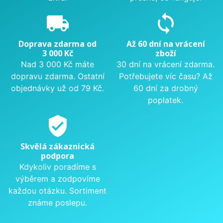
local_shipping
sync
Doprava zdarma od
Až 60 dní na vrácení
3 000 Kč
zboží
Nad 3 000 Kč máte
30 dní na vrácení zdarma.
dopravu zdarma. Ostatní
Potřebujete víc času? Až
objednávky už od 79 Kč.
60 dní za drobný
poplatek.
verified_user
Skvělá zákaznická
podpora
Kdykoliv poradíme s
výběrem a zodpovíme
každou otázku. Sortiment
známe poslepu.