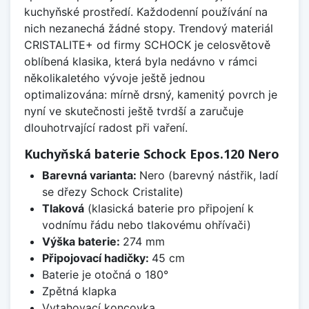
kuchyňské prostředí. Každodenní používání na
nich nezanechá žádné stopy. Trendový materiál
CRISTALITE+ od firmy SCHOCK je celosvětově
oblíbená klasika, která byla nedávno v rámci
několikaletého vývoje ještě jednou
optimalizována: mírně drsný, kamenitý povrch je
nyní ve skutečnosti ještě tvrdší a zaručuje
dlouhotrvající radost při vaření.
Kuchyňská baterie Schock Epos.120 Nero
Barevná varianta:
Nero (barevný nástřik, ladí
se dřezy Schock Cristalite)
Tlaková
(klasická baterie pro připojení k
vodnímu řádu nebo tlakovému ohřívači)
Výška baterie:
274 mm
Připojovací hadičky:
45 cm
Baterie je otočná o 180°
Zpětná klapka
Vytahovací koncovka