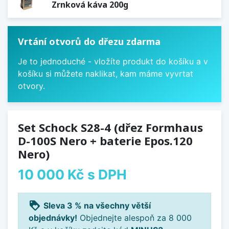
Zrnková káva 200g
Vrtání otvorů do dřezu zdarma
Je to jednoduché - vložíte produkt do košíku a v
košíku si můžete naklikat, kam máme vyvrtat
otvory.
Set Schock S28-4 (dřez Formhaus
D-100S Nero + baterie Epos.120
Nero)
10 000 Kč
s DPH
loyalty
Sleva 3 % na všechny větší
objednávky!
Objednejte alespoň za 8 000