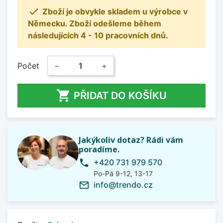

Zboží je obvykle skladem u výrobce v
Německu. Zboží odešleme během
následujících 4 - 10 pracovních dnů.
Počet
−
+

PŘIDAT DO KOŠÍKU
Jakýkoliv dotaz? Rádi vám
poradíme.
+420 731 979 570
phone
Po-Pá 9-12, 13-17
info@trendo.cz
mail_outline