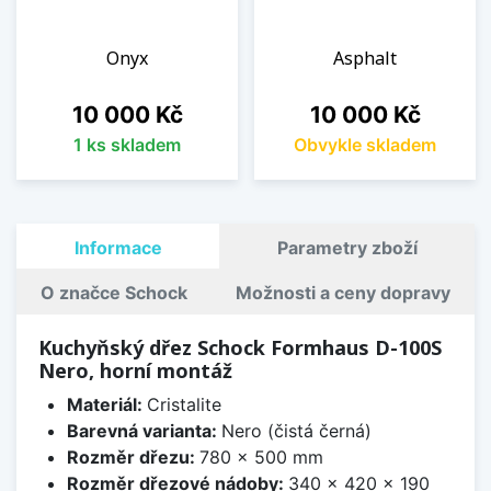
Onyx
Asphalt
Cena
Cena
10 000 Kč
10 000 Kč
1 ks skladem
Obvykle skladem
Informace
Parametry zboží
O značce Schock
Možnosti a ceny dopravy
Kuchyňský dřez Schock Formhaus D-100S
Nero, horní montáž
Materiál:
Cristalite
Barevná varianta:
Nero (čistá černá)
Rozměr dřezu:
780 x 500 mm
Rozměr dřezové nádoby:
340 x 420 x 190