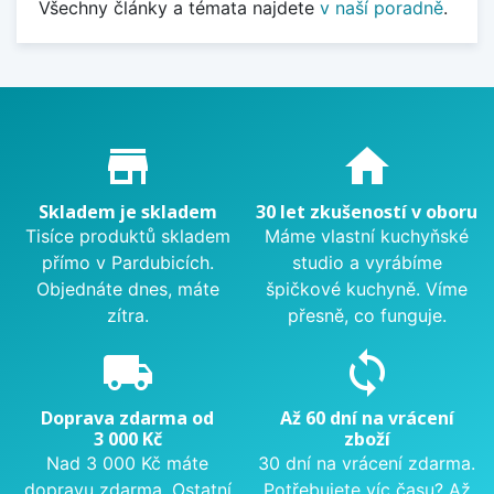
Všechny články a témata najdete
v naší poradně
.
Proč nakupovat u nás?
store_mall_directory
home
Skladem je skladem
30 let zkušeností v oboru
Tisíce produktů skladem
Máme vlastní kuchyňské
přímo v Pardubicích.
studio a vyrábíme
Objednáte dnes, máte
špičkové kuchyně. Víme
zítra.
přesně, co funguje.
local_shipping
sync
Doprava zdarma od
Až 60 dní na vrácení
3 000 Kč
zboží
Nad 3 000 Kč máte
30 dní na vrácení zdarma.
dopravu zdarma. Ostatní
Potřebujete víc času? Až