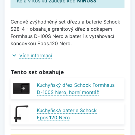
Kč a v košíku zadejte kód
MINUS3
.
Cenově zvýhodněný set dřezu a baterie Schock
S28-4 - obsahuje granitový dřez s odkapem
Formhaus D-100S Nero a baterii s vytahovací
koncovkou Epos.120 Nero.
expand_more
Více informací
Tento set obsahuje
Kuchyňský dřez Schock Formhaus
D-100S Nero, horní montáž
Kuchyňská baterie Schock
Epos.120 Nero