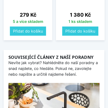
Cena
Cena
279 Kč
1 380 Kč
5 a více skladem
1 ks skladem
Přidat do košíku
Přidat do košíku
SOUVISEJÍCÍ ČLÁNKY Z NAŠÍ PORADNY
Nevíte jak vybrat? Nahlédněte do naší poradny a
snad najdete, co hledáte. Pokud ne, zavolejte
nebo napište a určitě najdeme řešení.