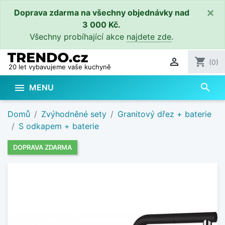
×
Doprava zdarma na všechny objednávky nad
3 000 Kč.
Všechny probíhající akce
najdete zde
.

shopping_cart
(0)
20 let vybavujeme vaše kuchyně
search

MENU
Domů
Zvýhodněné sety
Granitový dřez + baterie
S odkapem + baterie
DOPRAVA ZDARMA