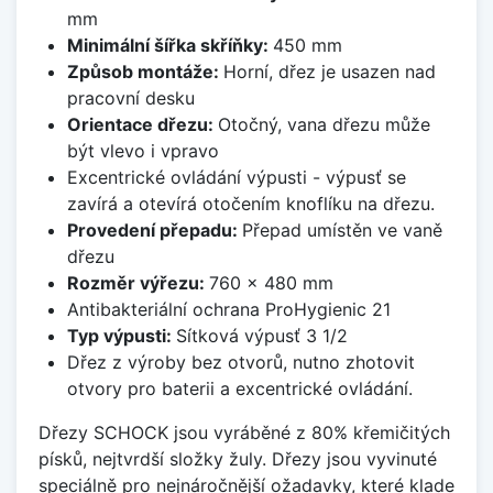
mm
Minimální šířka skříňky:
450 mm
Způsob montáže:
Horní, dřez je usazen nad
pracovní desku
Orientace dřezu:
Otočný, vana dřezu může
být vlevo i vpravo
Excentrické ovládání výpusti - výpusť se
zavírá a otevírá otočením knoflíku na dřezu.
Provedení přepadu:
Přepad umístěn ve vaně
dřezu
Rozměr výřezu:
760 x 480 mm
Antibakteriální ochrana ProHygienic 21
Typ výpusti:
Sítková výpusť 3 1/2
Dřez z výroby bez otvorů, nutno zhotovit
otvory pro baterii a excentrické ovládání.
Dřezy SCHOCK jsou vyráběné z 80% křemičitých
písků, nejtvrdší složky žuly. Dřezy jsou vyvinuté
speciálně pro nejnáročnější ožadavky, které klade