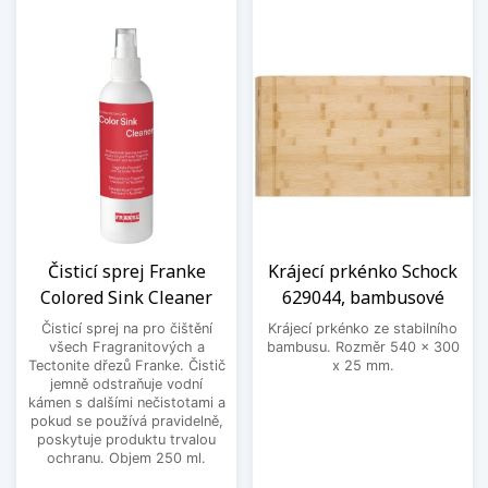
Čisticí sprej Franke
Krájecí prkénko Schock
Colored Sink Cleaner
629044, bambusové
Čisticí sprej na pro čištění
Krájecí prkénko ze stabilního
všech Fragranitových a
bambusu. Rozměr 540 x 300
Tectonite dřezů Franke. Čistič
x 25 mm.
jemně odstraňuje vodní
kámen s dalšími nečistotami a
pokud se používá pravidelně,
poskytuje produktu trvalou
ochranu. Objem 250 ml.