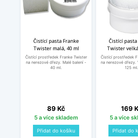
Čistící pasta Franke
Čistící past
Twister malá, 40 ml
Twister velká
Čistící prostředek Franke Twister
Čistící prostředek 
na nerezové dřezy. Malé balení -
na nerezové dřezy. 
40 ml.
125 ml
Cena
Cena
89 Kč
169 
5 a více skladem
5 a více s
Přidat do košíku
Přidat do 