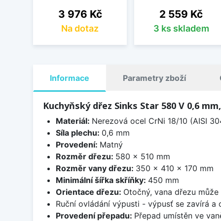
Cena
Cena
3 976 Kč
2 559 Kč
Na dotaz
3 ks skladem
Informace
Parametry zboží
Kuchyňský dřez Sinks Star 580 V 0,6 mm
Materiál:
Nerezová ocel CrNi 18/10 (AISI 30
Síla plechu:
0,6 mm
Provedení:
Matný
Rozměr dřezu:
580 x 510 mm
Rozměr vany dřezu:
350 x 410 x 170 mm
Minimální šířka skříňky:
450 mm
Orientace dřezu:
Otočný, vana dřezu může 
Ruční ovládání výpusti - výpusť se zavírá a
Provedení přepadu:
Přepad umístěn ve van