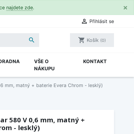
×
kce
najdete zde
.

Přihlásit se

shopping_cart
Košík
(0)
ORADNA
VŠE O
KONTAKT
NÁKUPU
,6 mm, matný + baterie Evera Chrom - lesklý)
Star 580 V 0,6 mm, matný +
om - lesklý)