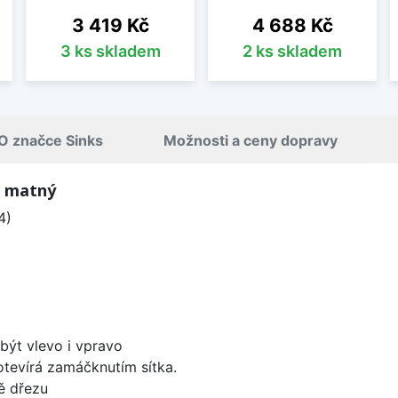
Cena
Cena
3 419 Kč
4 688 Kč
3 ks skladem
2 ks skladem
O značce Sinks
Možnosti a ceny dopravy
, matný
4)
být vlevo i vpravo
 otevírá zamáčknutím sítka.
ě dřezu