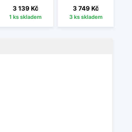
Cena
Cena
3 139 Kč
3 749 Kč
1 ks skladem
3 ks skladem