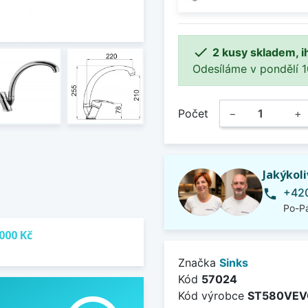

2 kusy skladem, i
Odesíláme v pondělí 10.
Počet
−
+
Jakýkol
+420
phone
Po-Pá
000 Kč
Značka
Sinks
Kód
57024
Kód výrobce
ST580VEV