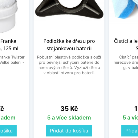
a Franke
Podložka ke dřezu pro
Čistící a l
, 125 ml
stojánkovou baterii
Franke Twister
Robustní plastová podložka slouží
Čistící pa
Velké balení -
pro pevnější uchycení baterie do
nerezové dře
.
nerezových dřezů. Vyztuží dřezu
g, v bal
v oblasti otvoru pro baterii.
Cena
C
Kč
35 Kč
1
kladem
5 a více skladem
5 a v
košíku
Přidat do košíku
Přida