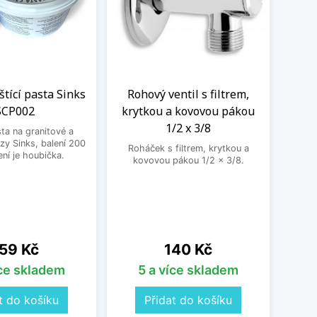
eštící pasta Sinks
Rohový ventil s filtrem,
Kom
SCP002
krytkou a kovovou pákou
vent
1/2 x 3/8
sta na granitové a
zy Sinks, balení 200
Roháček s filtrem, krytkou a
Kombin
ení je houbička.
kovovou pákou 1/2 x 3/8.
pra
ena
Cena
59 Kč
140 Kč
íce skladem
5 a více skladem
t do košíku
Přidat do košíku