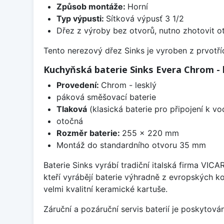
Způsob montáže:
Horní
Typ výpusti:
Sítková výpusť 3 1/2
Dřez z výroby bez otvorů, nutno zhotovit ot
Tento nerezový dřez Sinks je vyroben z prvotřídn
Kuchyňská baterie Sinks Evera Chrom - 
Provedení:
Chrom - lesklý
páková směšovací baterie
Tlaková
(klasická baterie pro připojení k v
otočná
Rozměr baterie:
255 x 220 mm
Montáž do standardního otvoru 35 mm
Baterie Sinks vyrábí tradiční italská firma VIC
kteří vyrábějí baterie výhradně z evropských k
velmi kvalitní keramické kartuše.
Záruční a pozáruční servis baterií je poskytov