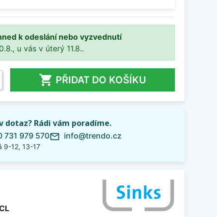
hned k odeslání nebo vyzvednutí
8., u vás v úterý 11.8..

PŘIDAT DO KOŠÍKU
iv dotaz? Rádi vám poradíme.
 731 979 570
info@trendo.cz
mail_outline
 9-12, 13-17
CL