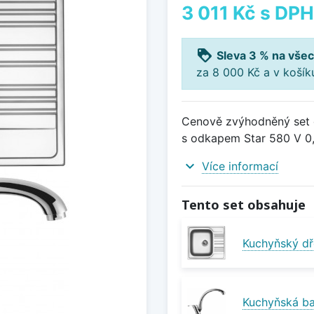
3 011 Kč
s DPH
loyalty
Sleva 3 % na všec
za 8 000 Kč a v koší
Cenově zvýhodněný set d
s odkapem Star 580 V 0,
expand_more
Více informací
Tento set obsahuje
Kuchyňský dř
Kuchyňská ba