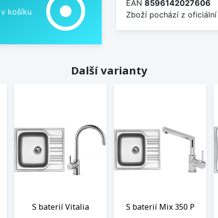
adjust
EAN
8596142027606
 v košíku
Zboží pochází z oficiální
Další varianty
S baterií Vitalia
S baterií Mix 350 P