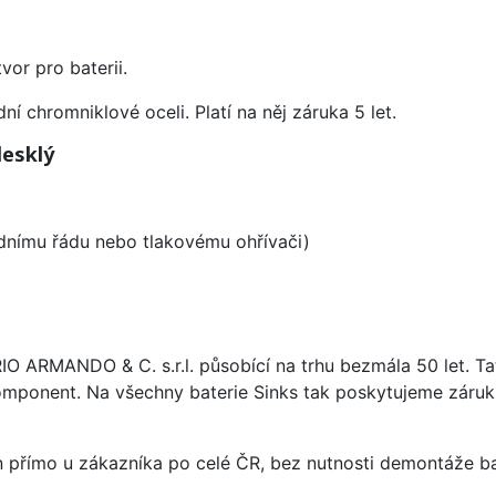
vor pro baterii.
í chromniklové oceli. Platí na něj záruka 5 let.
lesklý
odnímu řádu nebo tlakovému ohřívači)
ARIO ARMANDO & C. s.r.l. působící na trhu bezmála 50 let. T
omponent. Na všechny baterie Sinks tak poskytujeme záruku 
án přímo u zákazníka po celé ČR, bez nutnosti demontáže ba