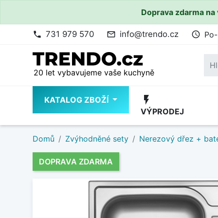
Doprava zdarma na 
731 979 570
info@trendo.cz
Po-
phone
mail_outline
access_time
20 let vybavujeme vaše kuchyně
flash_on
KATALOG ZBOŽÍ
VÝPRODEJ
Domů
Zvýhodněné sety
Nerezový dřez + bate
DOPRAVA ZDARMA