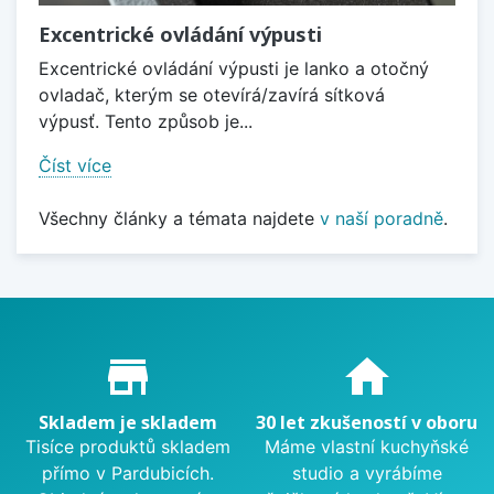
Excentrické ovládání výpusti
Excentrické ovládání výpusti je lanko a otočný
ovladač, kterým se otevírá/zavírá sítková
výpusť. Tento způsob je...
Číst více
Všechny články a témata najdete
v naší poradně
.
Proč nakupovat u nás?
store_mall_directory
home
Skladem je skladem
30 let zkušeností v oboru
Tisíce produktů skladem
Máme vlastní kuchyňské
přímo v Pardubicích.
studio a vyrábíme