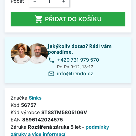
Počet
−
+

PŘIDAT DO KOŠÍKU
Jakýkoliv dotaz? Rádi vám
poradíme.
+420 731 979 570
phone
Po-Pá 9-12, 13-17
info@trendo.cz
mail_outline
Značka
Sinks
Kód
56757
Kód výrobce
STSSTM5805106V
EAN
8596142024575
Záruka
Rozšířená záruka 5 let -
podmínky
záruky a více informací