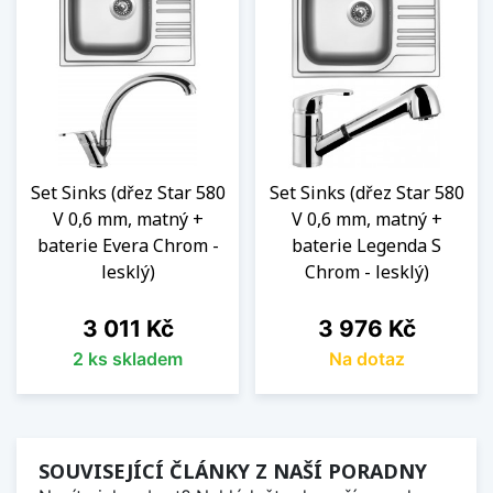
Set Sinks (dřez Star 580
Set Sinks (dřez Star 580
V 0,6 mm, matný +
V 0,6 mm, matný +
baterie Evera Chrom -
baterie Legenda S
lesklý)
Chrom - lesklý)
Cena
Cena
3 011 Kč
3 976 Kč
2 ks skladem
Na dotaz
SOUVISEJÍCÍ ČLÁNKY Z NAŠÍ PORADNY