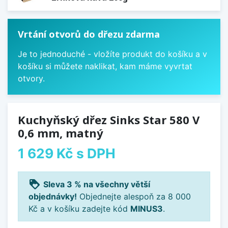
Vrtání otvorů do dřezu zdarma
Je to jednoduché - vložíte produkt do košíku a v
košíku si můžete naklikat, kam máme vyvrtat
otvory.
Kuchyňský dřez Sinks Star 580 V
0,6 mm, matný
1 629 Kč
s DPH
loyalty
Sleva 3 % na všechny větší
objednávky!
Objednejte alespoň za 8 000
Kč a v košíku zadejte kód
MINUS3
.