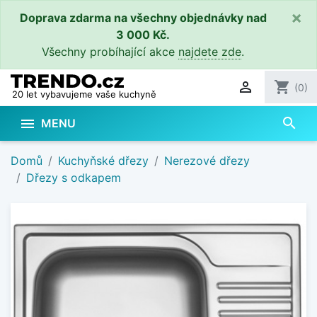
×
Doprava zdarma na všechny objednávky nad
3 000 Kč.
Všechny probíhající akce
najdete zde
.

shopping_cart
(0)
20 let vybavujeme vaše kuchyně
search

MENU
Domů
Kuchyňské dřezy
Nerezové dřezy
Dřezy s odkapem