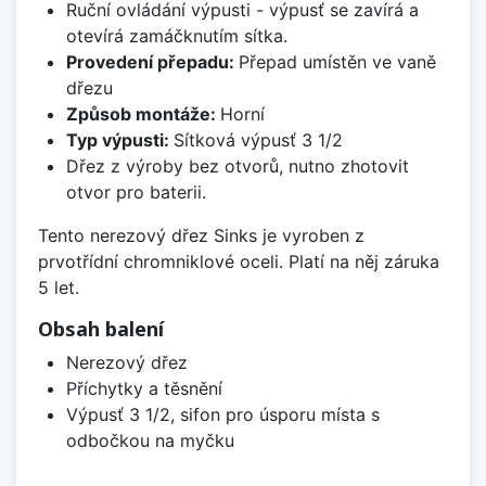
Ruční ovládání výpusti - výpusť se zavírá a
otevírá zamáčknutím sítka.
Provedení přepadu:
Přepad umístěn ve vaně
dřezu
Způsob montáže:
Horní
Typ výpusti:
Sítková výpusť 3 1/2
Dřez z výroby bez otvorů, nutno zhotovit
otvor pro baterii.
Tento nerezový dřez Sinks je vyroben z
prvotřídní chromniklové oceli. Platí na něj záruka
5 let.
Obsah balení
Nerezový dřez
Příchytky a těsnění
Výpusť 3 1/2, sifon pro úsporu místa s
odbočkou na myčku