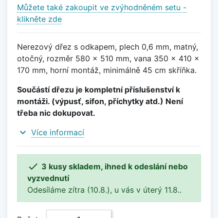
Můžete také zakoupit ve zvýhodněném setu -
klikněte zde
Nerezový dřez s odkapem, plech 0,6 mm, matný,
otočný, rozměr 580 x 510 mm, vana 350 x 410 x
170 mm, horní montáž, minimálně 45 cm skříňka.
Součástí dřezu je kompletní příslušenství k
montáži. (výpusť, sifon, příchytky atd.) Není
třeba nic dokupovat.
expand_more
Více informací

3 kusy skladem, ihned k odeslání nebo
vyzvednutí
Odesíláme zítra (10.8.), u vás v úterý 11.8..