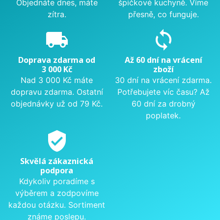
Objednáte dnes, máte
špičkové kuchyně. Víme
zítra.
přesně, co funguje.
local_shipping
sync
Doprava zdarma od
Až 60 dní na vrácení
3 000 Kč
zboží
Nad 3 000 Kč máte
30 dní na vrácení zdarma.
dopravu zdarma. Ostatní
Potřebujete víc času? Až
objednávky už od 79 Kč.
60 dní za drobný
poplatek.
verified_user
Skvělá zákaznická
podpora
Kdykoliv poradíme s
výběrem a zodpovíme
každou otázku. Sortiment
známe poslepu.