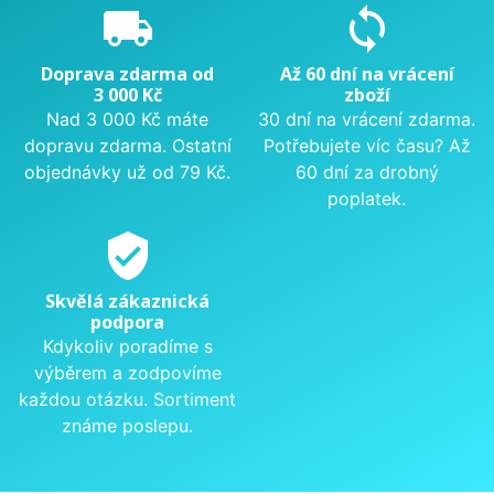
local_shipping
sync
Doprava zdarma od
Až 60 dní na vrácení
3 000 Kč
zboží
Nad 3 000 Kč máte
30 dní na vrácení zdarma.
dopravu zdarma. Ostatní
Potřebujete víc času? Až
objednávky už od 79 Kč.
60 dní za drobný
poplatek.
verified_user
Skvělá zákaznická
podpora
Kdykoliv poradíme s
výběrem a zodpovíme
každou otázku. Sortiment
známe poslepu.