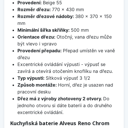
Provedení:
Beige 55
Rozměr dřezu:
770 x 430 mm
Rozměr dřezové nádoby:
380 x 370 x 150
mm
Minimální šířka skříňky:
500 mm
Orientace dřezu:
Otočný, vana dřezu může
být vlevo i vpravo
Provedení přepadu:
Přepad umístěn ve vaně
dřezu
Excentrické ovládání výpusti - výpusť se
zavírá a otevírá otočením knoflíku na dřezu.
Typ výpusti:
Sítková výpusť 3 1/2
Způsob montáže:
Horní, dřez je usazen nad
pracovní desku
Dřez má z výroby zhotoveny 2 otvory.
Do
jednoho otvoru si dáte baterii a do druhého
excentrické ovládání.
Kuchyňská baterie Alveus Reno Chrom