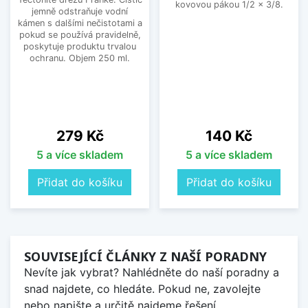
kovovou pákou 1/2 x 3/8.
jemně odstraňuje vodní
kámen s dalšími nečistotami a
pokud se používá pravidelně,
poskytuje produktu trvalou
ochranu. Objem 250 ml.
Cena
Cena
279 Kč
140 Kč
5 a více skladem
5 a více skladem
Přidat do košíku
Přidat do košíku
SOUVISEJÍCÍ ČLÁNKY Z NAŠÍ PORADNY
Nevíte jak vybrat? Nahlédněte do naší poradny a
snad najdete, co hledáte. Pokud ne, zavolejte
nebo napište a určitě najdeme řešení.