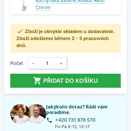
Kuchyňská baterie Alveus Reno
Chrom

Zboží je obvykle skladem u dodavatele.
Zboží odešleme během 2 - 5 pracovních
dnů.
Počet
−
+

PŘIDAT DO KOŠÍKU
Jakýkoliv dotaz? Rádi vám
poradíme.
+420 731 979 570
phone
Po-Pá 9-12, 13-17