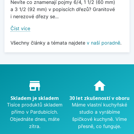
Nevíte co znamenají pojmy 6/4, 1 1/2 (60 mm)
a 3 1/2 (92 mm) v popiscích dřezů? Granitové
i nerezové dřezy se...
Číst více
Všechny články a témata najdete
v naší poradně
.
Proč nakupovat u nás?
store_mall_directory
home
Skladem je skladem
30 let zkušeností v oboru
Tisíce produktů skladem
Máme vlastní kuchyňské
přímo v Pardubicích.
studio a vyrábíme
Objednáte dnes, máte
špičkové kuchyně. Víme
zítra.
přesně, co funguje.