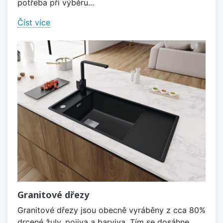
potřeba při výběru...
Číst více
Granitové dřezy
Granitové dřezy jsou obecně vyráběny z cca 80%
drcené žuly, pojiva a barviva. Tím se dosáhne