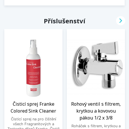

Příslušenství
Čisticí sprej Franke
Rohový ventil s filtrem,
Colored Sink Cleaner
krytkou a kovovou
pákou 1/2 x 3/8
Čisticí sprej na pro čištění
všech Fragranitových a
Roháček s filtrem, krytkou a
Tectonite dřezů Franke. Čistič