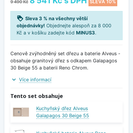
8 541 Kč
s DPH
SLEVA 10%
9 490 Kč
loyalty
Sleva 3 % na všechny větší
objednávky!
Objednejte alespoň za 8 000
Kč a v košíku zadejte kód
MINUS3
.
Cenově zvýhodněný set dřezu a baterie Alveus -
obsahuje granitový dřez s odkapem Galapagos
30 Beige 55 a baterii Reno Chrom.
expand_more
Více informací
Tento set obsahuje
Kuchyňský dřez Alveus
Galapagos 30 Beige 55