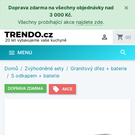
×
Doprava zdarma na všechny objednávky nad
3 000 Kč.
Všechny probíhající akce
najdete zde
.

shopping_cart
(0)
20 let vybavujeme vaše kuchyně
search

MENU
Domů
Zvýhodněné sety
Granitový dřez + baterie
S odkapem + baterie
local_offer
DOPRAVA ZDARMA
AKCE