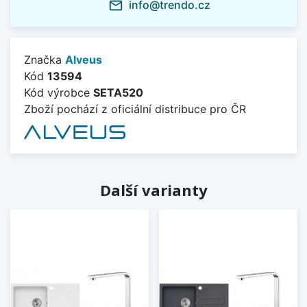
info@trendo.cz
mail_outline
Značka
Alveus
Kód
13594
Kód výrobce
SETA520
Zboží pochází z oficiální distribuce pro ČR
Další varianty