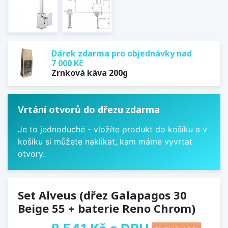
Dárek zdarma pro objednávky nad
7 000 Kč
Zrnková káva 200g
Vrtání otvorů do dřezu zdarma
Je to jednoduché - vložíte produkt do košíku a v
košíku si můžete naklikat, kam máme vyvrtat
otvory.
Set Alveus (dřez Galapagos 30
Beige 55 + baterie Reno Chrom)