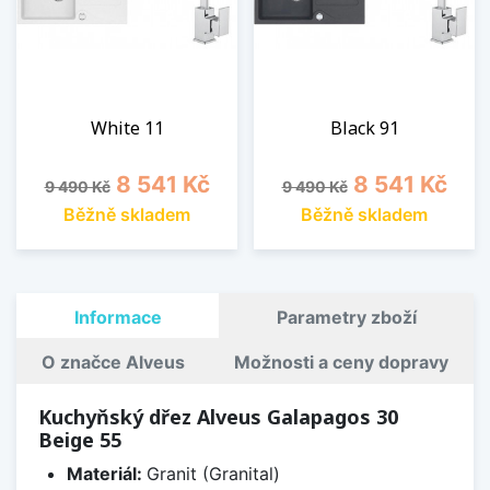
White 11
Black 91
Běžná cena
Cena
Běžná cena
Cena
8 541 Kč
8 541 Kč
9 490 Kč
9 490 Kč
Běžně skladem
Běžně skladem
Informace
Parametry zboží
O značce Alveus
Možnosti a ceny dopravy
Kuchyňský dřez Alveus Galapagos 30
Beige 55
Materiál:
Granit (Granital)