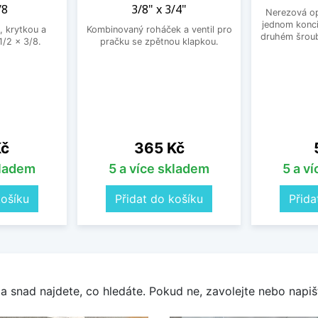
/8
3/8" x 3/4"
Nerezová op
jednom konci
, krytkou a
Kombinovaný roháček a ventil pro
druhém šroub
/2 x 3/8.
pračku se zpětnou klapkou.
Cena
Kč
365 Kč
kladem
5 a více skladem
5 a v
košíku
Přidat do košíku
Přida
a snad najdete, co hledáte. Pokud ne, zavolejte nebo napišt