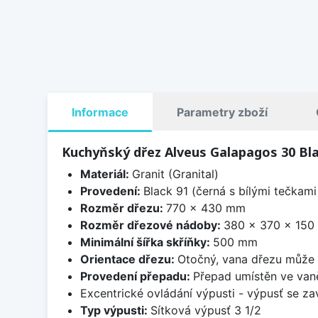
Informace
Parametry zboží
Kuchyňský dřez Alveus Galapagos 30 Bla
Materiál:
Granit (Granital)
Provedení:
Black 91 (černá s bílými tečkami
Rozměr dřezu:
770 x 430 mm
Rozměr dřezové nádoby:
380 x 370 x 15
Minimální šířka skříňky:
500 mm
Orientace dřezu:
Otočný, vana dřezu může 
Provedení přepadu:
Přepad umístěn ve van
Excentrické ovládání výpusti - výpusť se zav
Typ výpusti:
Sítková výpusť 3 1/2