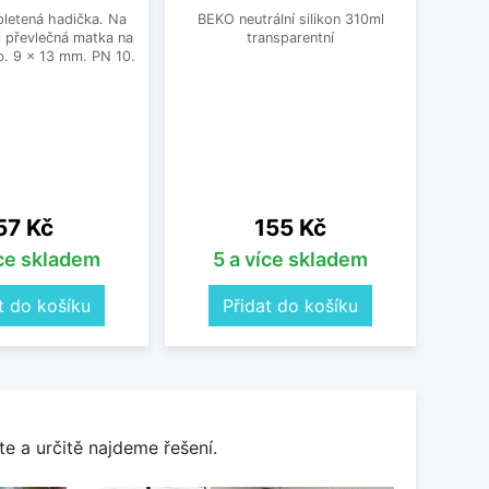
letená hadička. Na
BEKO neutrální silikon 310ml
Un
 převlečná matka na
transparentní
Schoc
. 9 x 13 mm. PN 10.
dře
nastav
vho
přib
čern
18
Cena
Cena
57 Kč
155 Kč
íce skladem
5 a více skladem
t do košíku
Přidat do košíku
e a určitě najdeme řešení.