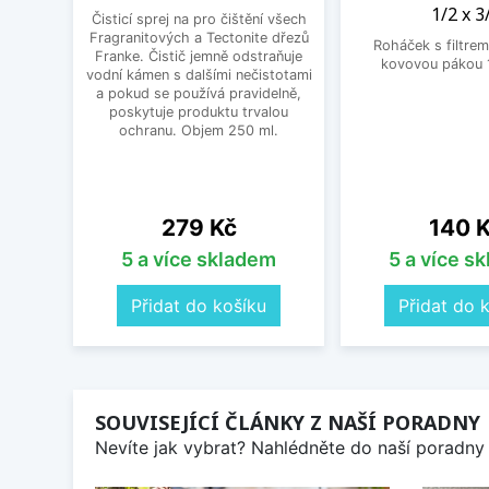
1/2 x 3
Čisticí sprej na pro čištění všech
Fragranitových a Tectonite dřezů
Roháček s filtrem
Franke. Čistič jemně odstraňuje
kovovou pákou 1
vodní kámen s dalšími nečistotami
a pokud se používá pravidelně,
poskytuje produktu trvalou
ochranu. Objem 250 ml.
Cena
Cena
279 Kč
140 
5 a více skladem
5 a více s
Přidat do košíku
Přidat do 
SOUVISEJÍCÍ ČLÁNKY Z NAŠÍ PORADNY
Nevíte jak vybrat? Nahlédněte do naší poradny 