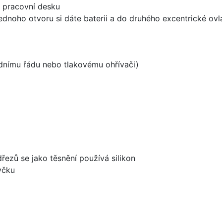
d pracovní desku
ednoho otvoru si dáte baterii a do druhého excentrické ovl
odnímu řádu nebo tlakovému ohřívači)
dřezů se jako těsnění používá silikon
yčku