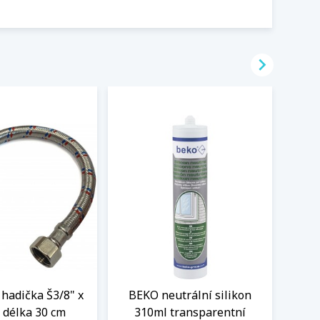

hadička Š3/8" x
BEKO neutrální silikon
Flex
 délka 30 cm
310ml transparentní
Schoc