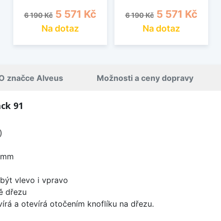
Běžná cena
Cena
Běžná cena
Cena
5 571 Kč
5 571 Kč
6 190 Kč
6 190 Kč
Na dotaz
Na dotaz
O značce Alveus
Možnosti a ceny dopravy
ck 91
)
0 mm
být vlevo i vpravo
ě dřezu
írá a otevírá otočením knoflíku na dřezu.