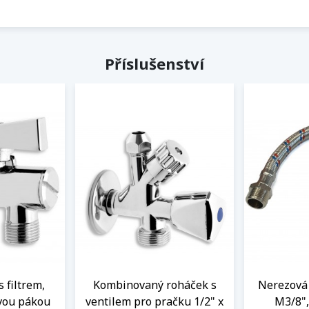
Příslušenství
s filtrem,
Kombinovaný roháček s
Nerezová 
vou pákou
ventilem pro pračku 1/2" x
M3/8",