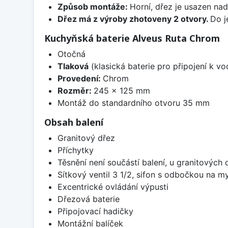
Způsob montáže:
Horní, dřez je usazen na
Dřez má z výroby zhotoveny 2 otvory.
Do j
Kuchyňská baterie Alveus Ruta Chrom
Otočná
Tlaková
(klasická baterie pro připojení k v
Provedení:
Chrom
Rozměr:
245 x 125 mm
Montáž do standardního otvoru 35 mm
Obsah balení
Granitový dřez
Příchytky
Těsnění není součástí balení, u granitových 
Sítkový ventil 3 1/2, sifon s odbočkou na m
Excentrické ovládání výpusti
Dřezová baterie
Připojovací hadičky
Montážní balíček