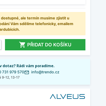
 dostupné, ale termín musíme zjistit u
odání Vám sdělíme telefonicky, emailem
ardubicích.

PŘIDAT DO KOŠÍKU
iv dotaz? Rádi vám poradíme.
 731 979 570
info@trendo.cz
mail_outline
 9-12, 13-17