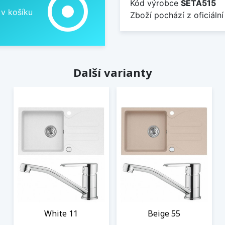
adjust
Kód výrobce
SETA515
 v košíku
Zboží pochází z oficiální
Další varianty
White 11
Beige 55