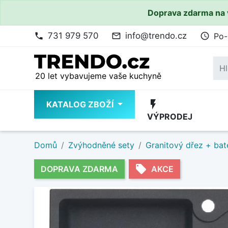
Doprava zdarma na 
731 979 570
info@trendo.cz
Po-
phone
mail_outline
access_time
20 let vybavujeme vaše kuchyně
flash_on
KATALOG ZBOŽÍ
VÝPRODEJ
Domů
Zvýhodněné sety
Granitový dřez + bat
local_offer
DOPRAVA ZDARMA
AKCE