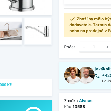

Zboží by mělo být
dodavatele. Termín d
nebo na prodejně v P
Počet
−
+
Jakýkol
+420
phone
Po-Pá
000 Kč
Značka
Alveus
Kód
13588