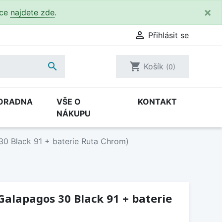
×
kce
najdete zde
.

Přihlásit se

shopping_cart
Košík
(0)
ORADNA
VŠE O
KONTAKT
NÁKUPU
30 Black 91 + baterie Ruta Chrom)
 Galapagos 30 Black 91 + baterie