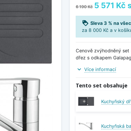
5 571 Kč
s
6 190 Kč
loyalty
Sleva 3 % na všec
za 8 000 Kč a v koší
Cenově zvýhodněný set d
dřez s odkapem Galapago
expand_more
Více informací
Tento set obsahuje
Kuchyňský dř
Kuchyňská ba