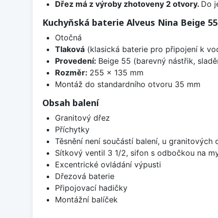
Dřez má z výroby zhotoveny 2 otvory.
Do j
Kuchyňská baterie Alveus Nina Beige 55
Otočná
Tlaková
(klasická baterie pro připojení k v
Provedení:
Beige 55 (barevný nástřik, slad
Rozměr:
255 x 135 mm
Montáž do standardního otvoru 35 mm
Obsah balení
Granitový dřez
Příchytky
Těsnění není součástí balení, u granitových 
Sítkový ventil 3 1/2, sifon s odbočkou na m
Excentrické ovládání výpusti
Dřezová baterie
Připojovací hadičky
Montážní balíček