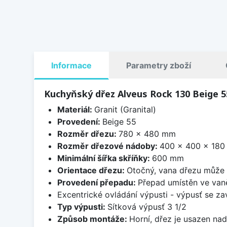
Informace
Parametry zboží
Kuchyňský dřez Alveus Rock 130 Beige 5
Materiál:
Granit (Granital)
Provedení:
Beige 55
Rozměr dřezu:
780 x 480 mm
Rozměr dřezové nádoby:
400 x 400 x 18
Minimální šířka skříňky:
600 mm
Orientace dřezu:
Otočný, vana dřezu může 
Provedení přepadu:
Přepad umístěn ve van
Excentrické ovládání výpusti - výpusť se zav
Typ výpusti:
Sítková výpusť 3 1/2
Způsob montáže:
Horní, dřez je usazen na