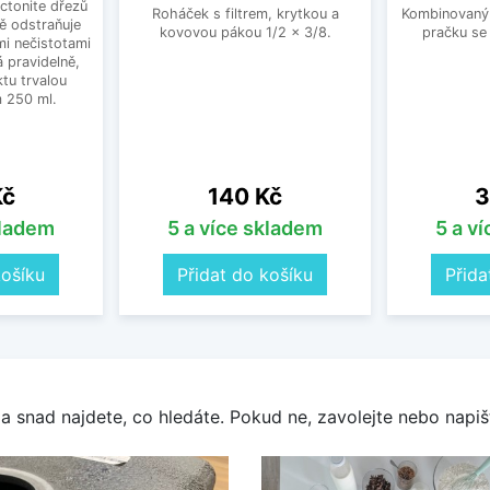
ctonite dřezů
Roháček s filtrem, krytkou a
Kombinovaný 
ně odstraňuje
kovovou pákou 1/2 x 3/8.
pračku se
mi nečistotami
 pravidelně,
tu trvalou
 250 ml.
Cena
C
Kč
140 Kč
3
kladem
5 a více skladem
5 a v
košíku
Přidat do košíku
Přida
a snad najdete, co hledáte. Pokud ne, zavolejte nebo napišt