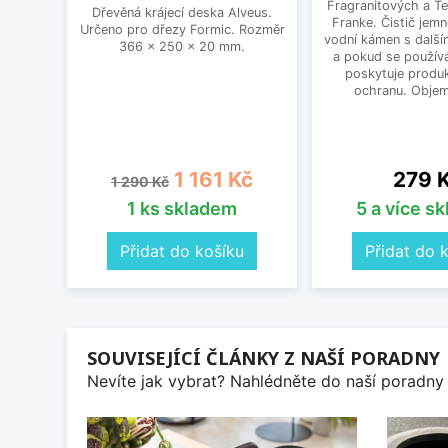
Fragranitových a Te
Dřevěná krájecí deska Alveus.
Franke. Čistič jem
Určeno pro dřezy Formic. Rozměr
vodní kámen s další
366 x 250 x 20 mm.
a pokud se používá
poskytuje produk
ochranu. Objem
Běžná cena
Cena
Cena
1 161 Kč
279 
1 290 Kč
1 ks skladem
5 a více s
Přidat do košíku
Přidat do 
SOUVISEJÍCÍ ČLÁNKY Z NAŠÍ PORADNY
Nevíte jak vybrat? Nahlédněte do naší poradny 