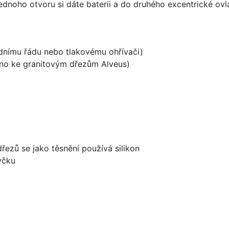
ednoho otvoru si dáte baterii a do druhého excentrické ovl
odnímu řádu nebo tlakovému ohřívači)
ěno ke granitovým dřezům Alveus)
dřezů se jako těsnění používá silikon
yčku