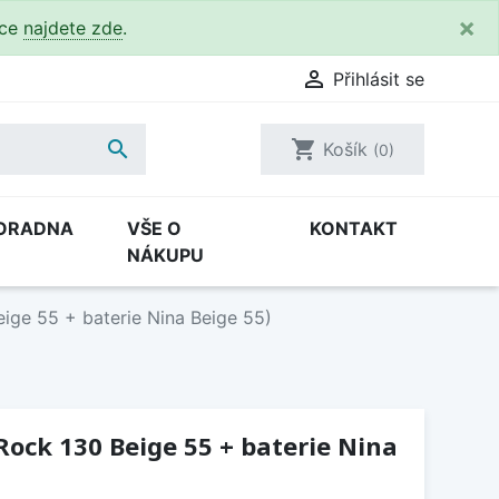
×
kce
najdete zde
.

Přihlásit se

shopping_cart
Košík
(0)
ORADNA
VŠE O
KONTAKT
NÁKUPU
eige 55 + baterie Nina Beige 55)
 Rock 130 Beige 55 + baterie Nina