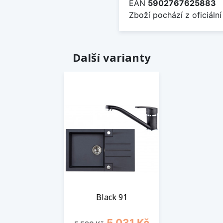
EAN
5902767625883
Zboží pochází z oficiální
Další varianty
Black 91
Běžná cena
Cena
5 031 Kč