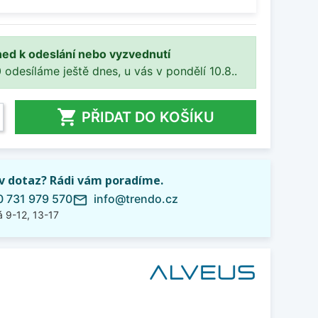
ned k odeslání nebo vyzvednutí
 odesíláme ještě dnes, u vás v pondělí 10.8..

PŘIDAT DO KOŠÍKU
iv dotaz? Rádi vám poradíme.
 731 979 570
info@trendo.cz
mail_outline
 9-12, 13-17