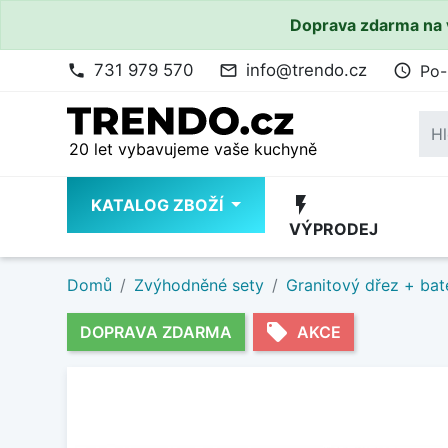
Doprava zdarma na 
731 979 570
info@trendo.cz
Po-
phone
mail_outline
access_time
20 let vybavujeme vaše kuchyně
flash_on
KATALOG ZBOŽÍ
VÝPRODEJ
Domů
Zvýhodněné sety
Granitový dřez + bat
local_offer
DOPRAVA ZDARMA
AKCE