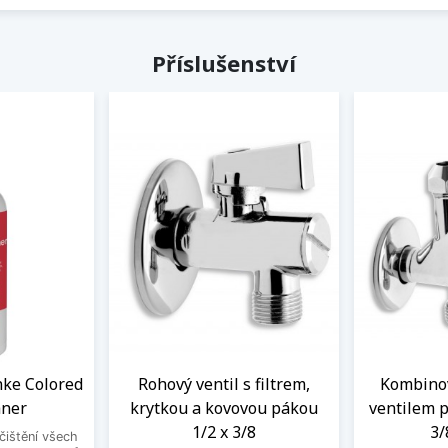
Příslušenství
anke Colored
Rohový ventil s filtrem,
Kombinov
aner
krytkou a kovovou pákou
ventilem p
1/2 x 3/8
3/
 čištění všech