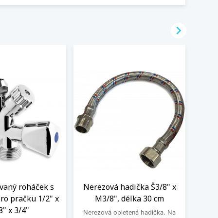

aný roháček s
Nerezová hadička Š3/8" x
BE
ro pračku 1/2" x
M3/8", délka 30 cm
3
8" x 3/4"
Nerezová opletená hadička. Na
BEK