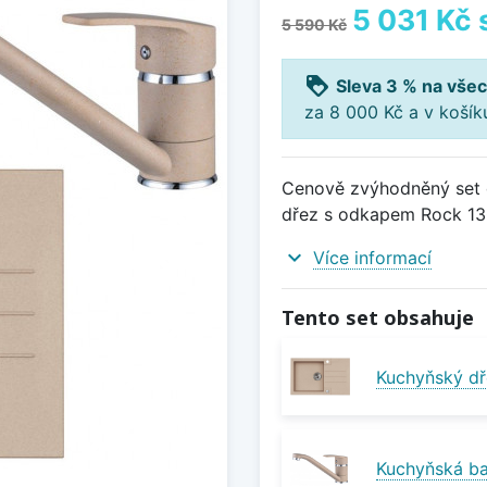
5 031 Kč
5 590 Kč
loyalty
Sleva 3 % na všec
za 8 000 Kč a v koší
Cenově zvýhodněný set d
dřez s odkapem Rock 130
expand_more
Více informací
Tento set obsahuje
Kuchyňský dř
Kuchyňská ba