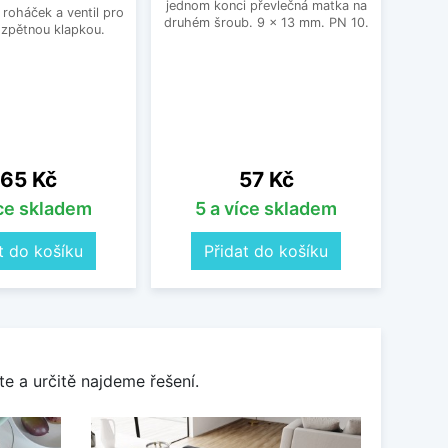
jednom konci převlečná matka na
roháček a ventil pro
druhém šroub. 9 x 13 mm. PN 10.
 zpětnou klapkou.
ena
Cena
65 Kč
57 Kč
íce skladem
5 a více skladem
t do košíku
Přidat do košíku
e a určitě najdeme řešení.