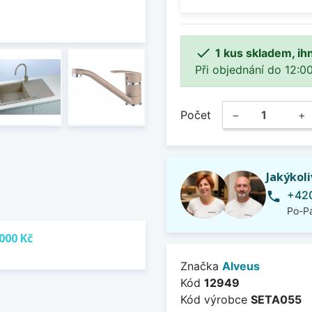

1 kus skladem, ih
Při objednání do 12:00
Počet
−
+
Jakýkol
+420
phone
Po-Pá
000 Kč
Značka
Alveus
Kód
12949
Kód výrobce
SETA055