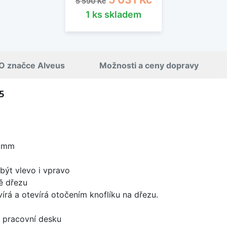
5 590 Kč
1 ks skladem
O značce Alveus
Možnosti a ceny dopravy
5
0 mm
být vlevo i vpravo
ě dřezu
írá a otevírá otočením knoflíku na dřezu.
d pracovní desku