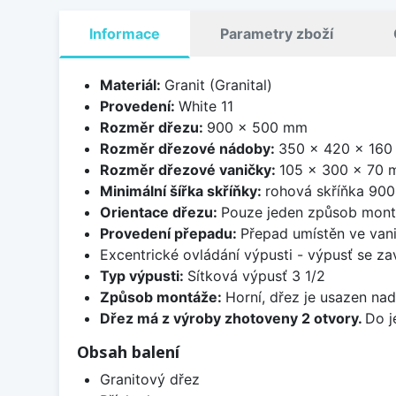
Informace
Parametry zboží
Materiál:
Granit (Granital)
Provedení:
White 11
Rozměr dřezu:
900 x 500 mm
Rozměr dřezové nádoby:
350 x 420 x 16
Rozměr dřezové vaničky:
105 x 300 x 70
Minimální šířka skříňky:
rohová skříňka 90
Orientace dřezu:
Pouze jeden způsob mon
Provedení přepadu:
Přepad umístěn ve van
Excentrické ovládání výpusti - výpusť se zav
Typ výpusti:
Sítková výpusť 3 1/2
Způsob montáže:
Horní, dřez je usazen na
Dřez má z výroby zhotoveny 2 otvory.
Do j
Obsah balení
Granitový dřez