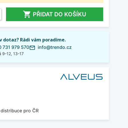

PŘIDAT DO KOŠÍKU
iv dotaz? Rádi vám poradíme.
 731 979 570
info@trendo.cz
mail_outline
 9-12, 13-17
 distribuce pro ČR