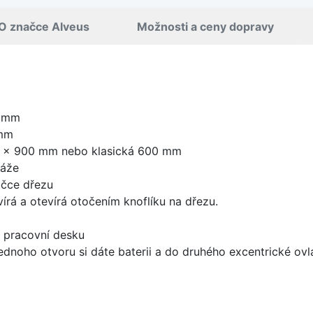
O značce Alveus
Možnosti a ceny dopravy
0 mm
 mm
0 x 900 mm nebo klasická 600 mm
táže
ičce dřezu
írá a otevírá otočením knoflíku na dřezu.
d pracovní desku
ednoho otvoru si dáte baterii a do druhého excentrické ovl