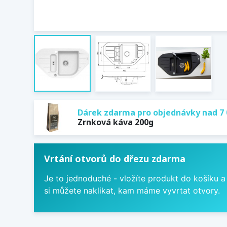
Dárek zdarma pro objednávky nad 7 
Zrnková káva 200g
Vrtání otvorů do dřezu zdarma
Je to jednoduché - vložíte produkt do košíku a
si můžete naklikat, kam máme vyvrtat otvory.