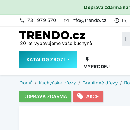
Doprava zdarma na 
731 979 570
info@trendo.cz
Po-
phone
mail_outline
access_time
20 let vybavujeme vaše kuchyně
flash_on
KATALOG ZBOŽÍ
VÝPRODEJ
Domů
Kuchyňské dřezy
Granitové dřezy
Ro
local_offer
DOPRAVA ZDARMA
AKCE