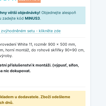
hny větší objednávky!
Objednejte alespoň
ku zadejte kód
MINUS3
.
 zvýhodněném setu - klikněte zde
provedení White 11, rozměr 900 x 500 mm,
m, horní montáž, do rohové skříňky 90x90 cm,
výroby.
tní příslušenství k montáži. (výpusť, sifon,
ba nic dokupovat.
 skladem u dodavatele. Zboží odešleme
ch dnů.