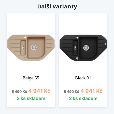
Další varianty
Beige 55
Black 91
Běžná cena
Cena
Běžná cena
Cena
4 941 Kč
4 941 Kč
5 490 Kč
5 490 Kč
2 ks skladem
2 ks skladem