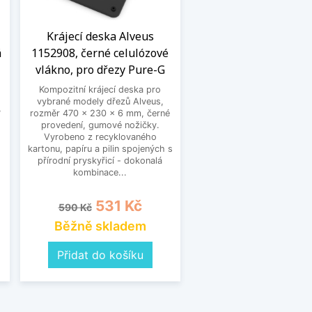
Krájecí deska Alveus
á
1152908, černé celulózové
vlákno, pro dřezy Pure-G
Kompozitní krájecí deska pro
vybrané modely dřezů Alveus,
,
rozměr 470 x 230 x 6 mm, černé
provedení, gumové nožičky.
Vyrobeno z recyklovaného
kartonu, papíru a pilin spojených s
přírodní pryskyřicí - dokonalá
kombinace...
Běžná cena
Cena
531 Kč
590 Kč
Běžně skladem
Přidat do košíku