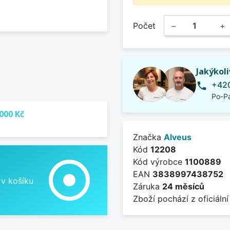
Počet
−
+
Jakýkol
+420
phone
Po-Pá
000 Kč
Značka
Alveus
Kód
12208
adjust
Kód výrobce
1100889
EAN
3838997438752
 v košíku
Záruka
24 měsíců
Zboží pochází z oficiální