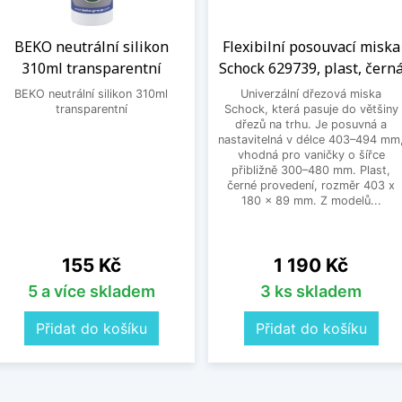
BEKO neutrální silikon
Flexibilní posouvací miska
310ml transparentní
Schock 629739, plast, čern
BEKO neutrální silikon 310ml
Univerzální dřezová miska
transparentní
Schock, která pasuje do většiny
dřezů na trhu. Je posuvná a
nastavitelná v délce 403–494 mm
vhodná pro vaničky o šířce
přibližně 300–480 mm. Plast,
černé provedení, rozměr 403 x
180 x 89 mm. Z modelů...
Cena
Cena
155 Kč
1 190 Kč
5 a více skladem
3 ks skladem
Přidat do košíku
Přidat do košíku