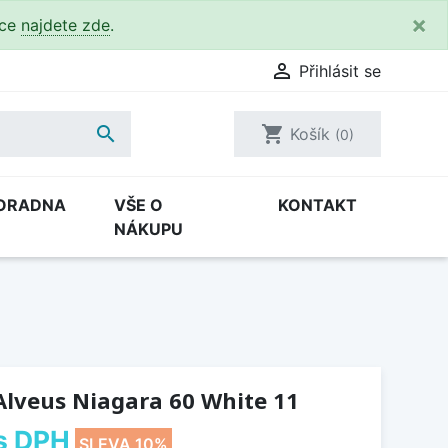
×
kce
najdete zde
.

Přihlásit se

shopping_cart
Košík
(0)
ORADNA
VŠE O
KONTAKT
NÁKUPU
Alveus Niagara 60 White 11
s DPH
SLEVA 10%