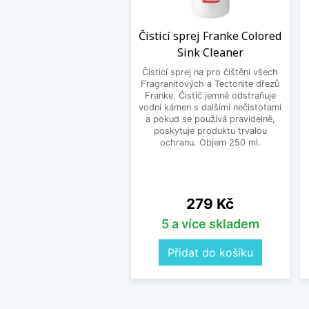
Čisticí sprej Franke Colored
Sink Cleaner
Čisticí sprej na pro čištění všech
Fragranitových a Tectonite dřezů
Franke. Čistič jemně odstraňuje
vodní kámen s dalšími nečistotami
a pokud se používá pravidelně,
poskytuje produktu trvalou
ochranu. Objem 250 ml.
Cena
279 Kč
5 a více skladem
Přidat do košíku