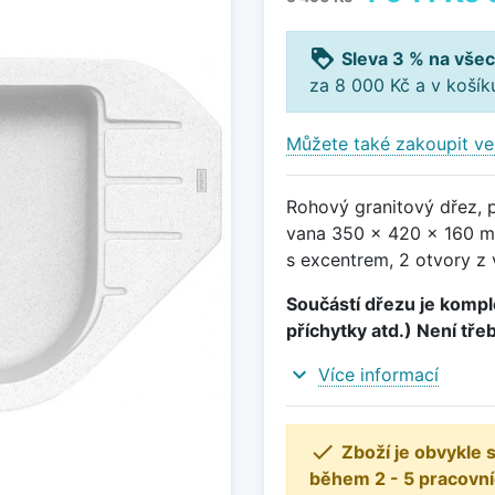
loyalty
Sleva 3 % na všec
za 8 000 Kč a v koší
Můžete také zakoupit ve
Rohový granitový dřez, 
vana 350 x 420 x 160 m
s excentrem, 2 otvory z 
Součástí dřezu je komple
příchytky atd.) Není tře
expand_more
Více informací

Zboží je obvykle
během 2 - 5 pracovní