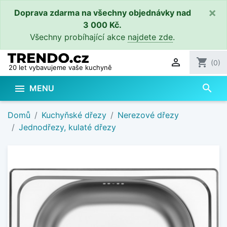
×
Doprava zdarma na všechny objednávky nad
3 000 Kč.
Všechny probíhající akce
najdete zde
.

shopping_cart
(0)
20 let vybavujeme vaše kuchyně
search

MENU
Domů
Kuchyňské dřezy
Nerezové dřezy
Jednodřezy, kulaté dřezy