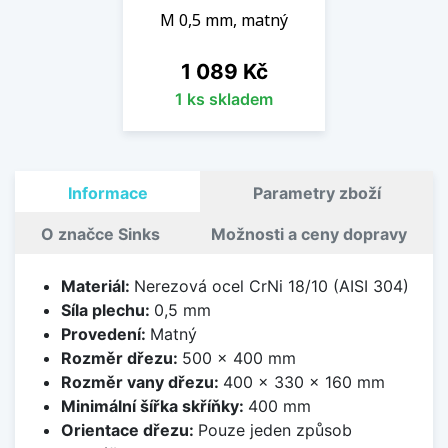
M 0,5 mm, matný
Cena
1 089 Kč
1 ks skladem
Informace
Parametry zboží
O značce Sinks
Možnosti a ceny dopravy
Materiál:
Nerezová ocel CrNi 18/10 (AISI 304)
Síla plechu:
0,5 mm
Provedení:
Matný
Rozměr dřezu:
500 x 400 mm
Rozměr vany dřezu:
400 x 330 x 160 mm
Minimální šířka skříňky:
400 mm
Orientace dřezu:
Pouze jeden způsob