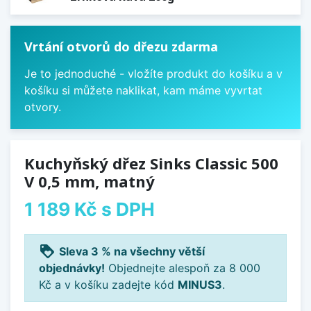
Vrtání otvorů do dřezu zdarma
Je to jednoduché - vložíte produkt do košíku a v
košíku si můžete naklikat, kam máme vyvrtat
otvory.
Kuchyňský dřez Sinks Classic 500
V 0,5 mm, matný
1 189 Kč
s DPH
loyalty
Sleva 3 % na všechny větší
objednávky!
Objednejte alespoň za 8 000
Kč a v košíku zadejte kód
MINUS3
.