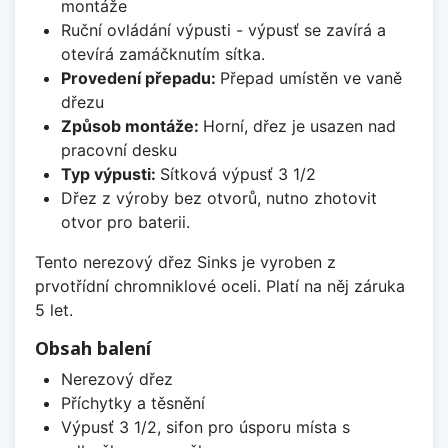
montáže
Ruční ovládání výpusti - výpusť se zavírá a
otevírá zamáčknutím sítka.
Provedení přepadu:
Přepad umístěn ve vaně
dřezu
Způsob montáže:
Horní, dřez je usazen nad
pracovní desku
Typ výpusti:
Sítková výpusť 3 1/2
Dřez z výroby bez otvorů, nutno zhotovit
otvor pro baterii.
Tento nerezový dřez Sinks je vyroben z
prvotřídní chromniklové oceli. Platí na něj záruka
5 let.
Obsah balení
Nerezový dřez
Příchytky a těsnění
Výpusť 3 1/2, sifon pro úsporu místa s