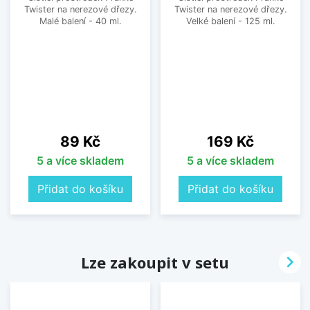
Twister na nerezové dřezy.
Twister na nerezové dřezy.
Malé balení - 40 ml.
Velké balení - 125 ml.
Cena
Cena
89 Kč
169 Kč
5 a více skladem
5 a více skladem
Přidat do košíku
Přidat do košíku

Lze zakoupit v setu