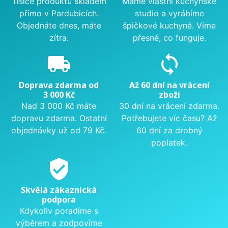
Tisíce produktů skladem
Máme vlastní kuchyňské
přímo v Pardubicích.
studio a vyrábíme
Objednáte dnes, máte
špičkové kuchyně. Víme
zítra.
přesně, co funguje.
local_shipping
sync
Doprava zdarma od
Až 60 dní na vrácení
3 000 Kč
zboží
Nad 3 000 Kč máte
30 dní na vrácení zdarma.
dopravu zdarma. Ostatní
Potřebujete víc času? Až
objednávky už od 79 Kč.
60 dní za drobný
poplatek.
verified_user
Skvělá zákaznická
podpora
Kdykoliv poradíme s
výběrem a zodpovíme