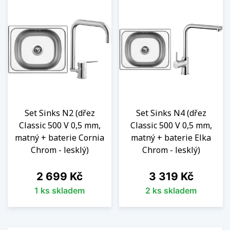
Set Sinks N2 (dřez
Set Sinks N4 (dřez
Classic 500 V 0,5 mm,
Classic 500 V 0,5 mm,
matný + baterie Cornia
matný + baterie Elka
Chrom - lesklý)
Chrom - lesklý)
Cena
Cena
2 699 Kč
3 319 Kč
1 ks skladem
2 ks skladem