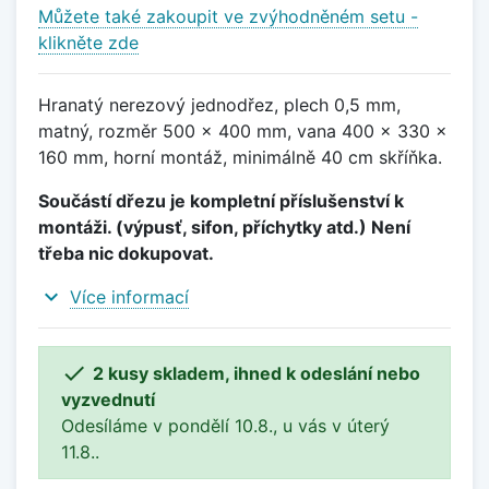
Můžete také zakoupit ve zvýhodněném setu -
klikněte zde
Hranatý nerezový jednodřez, plech 0,5 mm,
matný, rozměr 500 x 400 mm, vana 400 x 330 x
160 mm, horní montáž, minimálně 40 cm skříňka.
Součástí dřezu je kompletní příslušenství k
montáži. (výpusť, sifon, příchytky atd.) Není
třeba nic dokupovat.
expand_more
Více informací

2 kusy skladem, ihned k odeslání nebo
vyzvednutí
Odesíláme v pondělí 10.8., u vás v úterý
11.8..