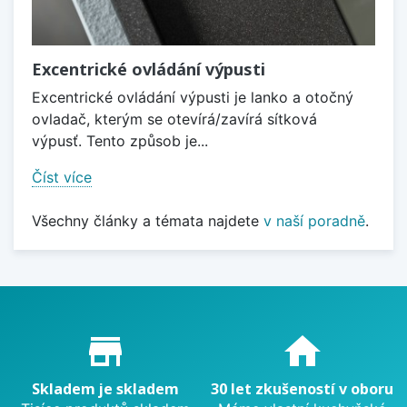
Excentrické ovládání výpusti
Excentrické ovládání výpusti je lanko a otočný
ovladač, kterým se otevírá/zavírá sítková
výpusť. Tento způsob je...
Číst více
Všechny články a témata najdete
v naší poradně
.
Proč nakupovat u nás?
store_mall_directory
home
Skladem je skladem
30 let zkušeností v oboru