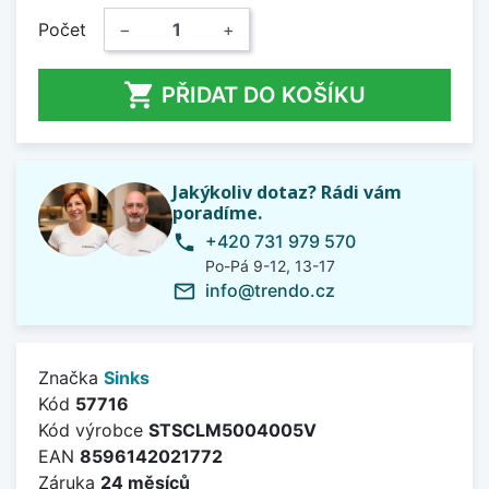
Počet
−
+

PŘIDAT DO KOŠÍKU
Jakýkoliv dotaz? Rádi vám
poradíme.
+420 731 979 570
phone
Po-Pá 9-12, 13-17
info@trendo.cz
mail_outline
Značka
Sinks
Kód
57716
Kód výrobce
STSCLM5004005V
EAN
8596142021772
Záruka
24 měsíců