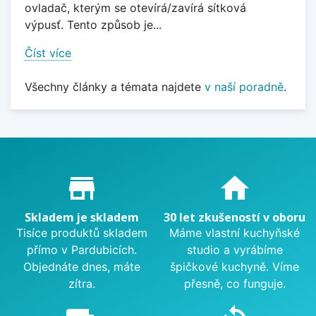
ovladač, kterým se otevírá/zavírá sítková
výpusť. Tento způsob je...
Číst více
Všechny články a témata najdete
v naší poradně
.
Proč nakupovat u nás?
store_mall_directory
home
Skladem je skladem
30 let zkušeností v oboru
Tisíce produktů skladem
Máme vlastní kuchyňské
přímo v Pardubicích.
studio a vyrábíme
Objednáte dnes, máte
špičkové kuchyně. Víme
zítra.
přesně, co funguje.