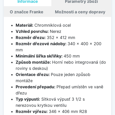
Informace
Parametry zboží
O značce Franke
Možnosti a ceny dopravy
Materiál:
Chromniklová ocel
Vzhled povrchu:
Nerez
Rozměr dřezu:
352 x 412 mm
Rozměr dřezové nádoby:
340 x 400 x 200
mm
Minimální šířka skříňky:
450 mm
Způsob montáže:
Horní nebo integrovaná (do
roviny s deskou)
Orientace dřezu:
Pouze jeden způsob
montáže
Provedení přepadu:
Přepad umístěn ve vaně
dřezu
Typ výpusti:
Sítková výpusť 3 1/2 s
nerezovou krytkou ventilu
Rozměr výřezu:
346 x 406 mm R28