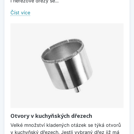
i nerezové dřezy se...
Číst více
Otvory v kuchyňských dřezech
Velké množství kladených otázek se týká otvorů
v kuchyňský dřezech. Jestli vybraný dřez již má