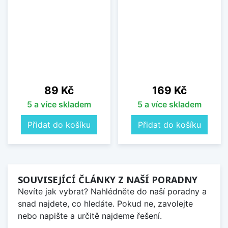
Cena
Cena
89 Kč
169 Kč
5 a více skladem
5 a více skladem
Přidat do košíku
Přidat do košíku
SOUVISEJÍCÍ ČLÁNKY Z NAŠÍ PORADNY
Nevíte jak vybrat? Nahlédněte do naší poradny a
snad najdete, co hledáte. Pokud ne, zavolejte
nebo napište a určitě najdeme řešení.