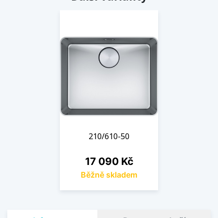
210/610-50
Cena
17 090 Kč
Běžně skladem