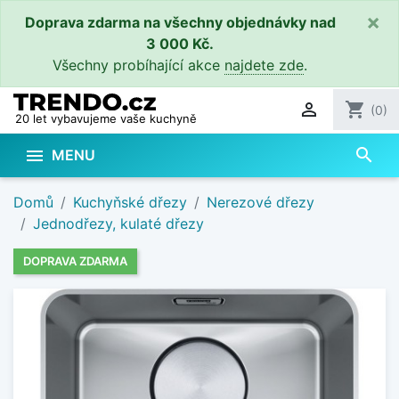
×
Doprava zdarma na všechny objednávky nad
3 000 Kč.
Všechny probíhající akce
najdete zde
.

shopping_cart
(0)
20 let vybavujeme vaše kuchyně
search

MENU
Domů
Kuchyňské dřezy
Nerezové dřezy
Jednodřezy, kulaté dřezy
DOPRAVA ZDARMA