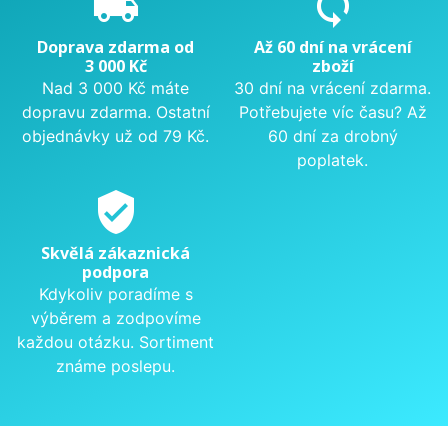
local_shipping
sync
Doprava zdarma od
Až 60 dní na vrácení
3 000 Kč
zboží
Nad 3 000 Kč máte
30 dní na vrácení zdarma.
dopravu zdarma. Ostatní
Potřebujete víc času? Až
objednávky už od 79 Kč.
60 dní za drobný
poplatek.
verified_user
Skvělá zákaznická
podpora
Kdykoliv poradíme s
výběrem a zodpovíme
každou otázku. Sortiment
známe poslepu.