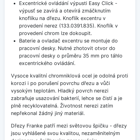
Excentrické ovládání výpusti Easy Click -
výpusť se zavírá a otevírá zmáčknutím
knoflíku na dřezu. Knoflík excentru v
provedení nerez (133.0391.835). Knoflík v
provedení chrom lze dokoupit.
Baterie a ovladač excentru se montuje do
pracovní desky. Nutné zhotovit otvor do
pracovní desky o průměru 35 mm pro táhlo
excentrického ovládání.
Vysoce kvalitní chromniklová ocel je odolná proti
korozi i po porušení povrchu dřezu a vůči
vysokým teplotám. Hladký povrch nerezi
zabraňuje usazování bakterií, lehce se čistí a je
plně recyklovatelná. Životnost nerezi zatím
nepřekonal žádný jiný materiál.
Dřezy Franke patří mezi světovou špičku - dřezy
jsou vyhlášené svou kvalitou, nezaměnitelným