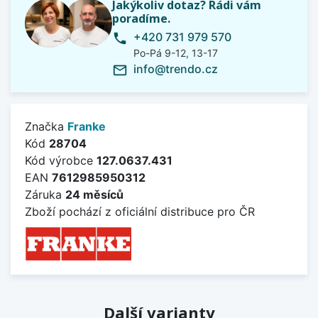
Jakýkoliv dotaz? Rádi vám
poradíme.
+420 731 979 570
phone
Po-Pá 9-12, 13-17
info@trendo.cz
mail_outline
Značka
Franke
Kód
28704
Kód výrobce
127.0637.431
EAN
7612985950312
Záruka
24 měsíců
Zboží pochází z oficiální distribuce pro ČR
Další varianty