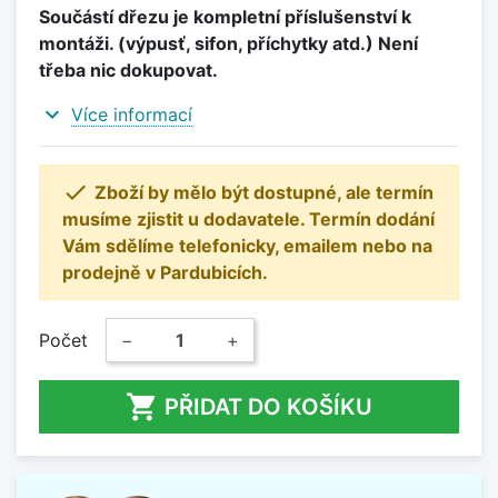
Součástí dřezu je kompletní příslušenství k
montáži. (výpusť, sifon, příchytky atd.) Není
třeba nic dokupovat.
expand_more
Více informací

Zboží by mělo být dostupné, ale termín
musíme zjistit u dodavatele. Termín dodání
Vám sdělíme telefonicky, emailem nebo na
prodejně v Pardubicích.
Počet
−
+

PŘIDAT DO KOŠÍKU