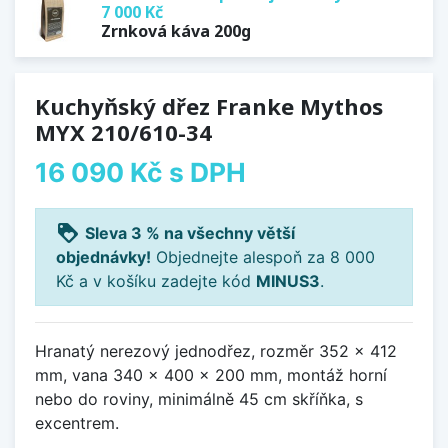
7 000 Kč
Zrnková káva 200g
Kuchyňský dřez Franke Mythos
MYX 210/610-34
16 090 Kč
s DPH
loyalty
Sleva 3 % na všechny větší
objednávky!
Objednejte alespoň za 8 000
Kč a v košíku zadejte kód
MINUS3
.
Hranatý nerezový jednodřez, rozměr 352 x 412
mm, vana 340 x 400 x 200 mm, montáž horní
nebo do roviny, minimálně 45 cm skříňka, s
excentrem.