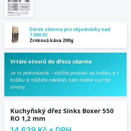
Dárek zdarma pro objednávky nad
7 000 Kč
Zrnková káva 200g
Vrtání otvorů do dřezu zdarma
Je to jednoduché - vložíte produkt do košíku a v
košíku si můžete naklikat, kam máme vyvrtat
otvory.
Kuchyňský dřez Sinks Boxer 550
RO 1,2 mm
14 639 Kč
s DPH