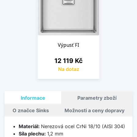
Výpusť FI
Cena
12 119 Kč
Na dotaz
Informace
Parametry zboží
O značce Sinks
Možnosti a ceny dopravy
Materiál:
Nerezová ocel CrNi 18/10 (AISI 304)
Síla plechu:
1,2 mm