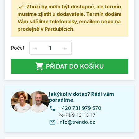

Zboží by mělo být dostupné, ale termín
musíme zjistit u dodavatele. Termín dodání
Vám sdělíme telefonicky, emailem nebo na
prodejně v Pardubicích.
Počet
−
+

PŘIDAT DO KOŠÍKU
Jakýkoliv dotaz? Rádi vám
poradíme.
+420 731 979 570
phone
Po-Pá 9-12, 13-17
info@trendo.cz
mail_outline