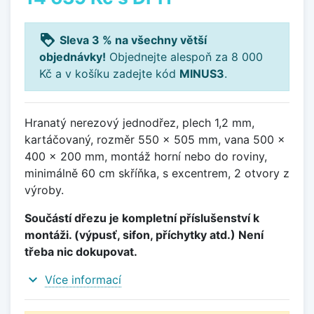
loyalty
Sleva 3 % na všechny větší
objednávky!
Objednejte alespoň za 8 000
Kč a v košíku zadejte kód
MINUS3
.
Hranatý nerezový jednodřez, plech 1,2 mm,
kartáčovaný, rozměr 550 x 505 mm, vana 500 x
400 x 200 mm, montáž horní nebo do roviny,
minimálně 60 cm skříňka, s excentrem, 2 otvory z
výroby.
Součástí dřezu je kompletní příslušenství k
montáži. (výpusť, sifon, příchytky atd.) Není
třeba nic dokupovat.
expand_more
Více informací