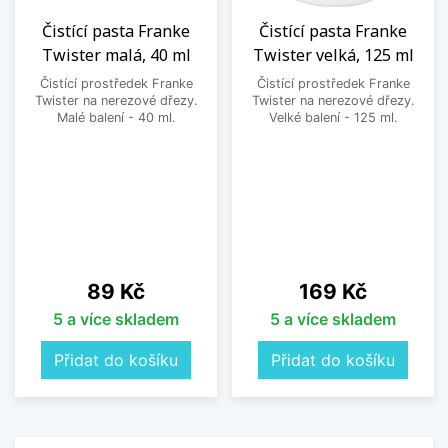
Čistící pasta Franke
Čistící pasta Franke
Twister malá, 40 ml
Twister velká, 125 ml
Čistící prostředek Franke
Čistící prostředek Franke
Twister na nerezové dřezy.
Twister na nerezové dřezy.
Malé balení - 40 ml.
Velké balení - 125 ml.
Cena
Cena
89 Kč
169 Kč
5 a více skladem
5 a více skladem
Přidat do košíku
Přidat do košíku