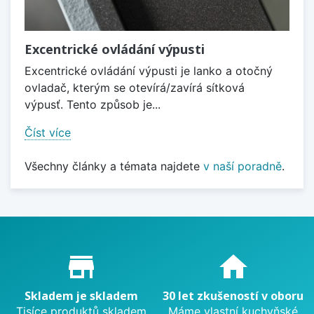
Excentrické ovládání výpusti
Excentrické ovládání výpusti je lanko a otočný
ovladač, kterým se otevírá/zavírá sítková
výpusť. Tento způsob je...
Číst více
Všechny články a témata najdete
v naší poradně
.
Proč nakupovat u nás?
store_mall_directory
home
Skladem je skladem
30 let zkušeností v oboru
Tisíce produktů skladem
Máme vlastní kuchyňské