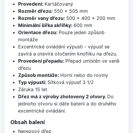
Provedení:
Kartáčovaný
Rozměr dřezu:
550 x 505 mm
Rozměr vany dřezu:
500 x 400 x 200 mm
Minimální šířka skříňky:
600 mm
Orientace dřezu:
Pouze jeden způsob
montáže
Excentrické ovládání výpusti - výpusť se
zavírá a otevírá otočením knoflíku na dřezu.
Provedení přepadu:
Přepad umístěn ve vaně
dřezu
Způsob montáže:
Horní nebo do roviny
Typ výpusti:
Sítková výpusť 3 1/2
Záruka 15 let
Dřez má z výroby zhotoveny 2 otvory.
Do
jednoho otvoru si dáte baterii a do druhého
excentrické ovládání.
Obsah balení
Nerezový dřez