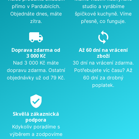
přímo v Pardubicích.
studio a vyrábíme
Objednáte dnes, máte
špičkové kuchyně. Víme
zítra.
přesně, co funguje.
local_shipping
sync
Doprava zdarma od
Až 60 dní na vrácení
3 000 Kč
zboží
Nad 3 000 Kč máte
30 dní na vrácení zdarma.
dopravu zdarma. Ostatní
Potřebujete víc času? Až
objednávky už od 79 Kč.
60 dní za drobný
poplatek.
verified_user
Skvělá zákaznická
podpora
Kdykoliv poradíme s
výběrem a zodpovíme