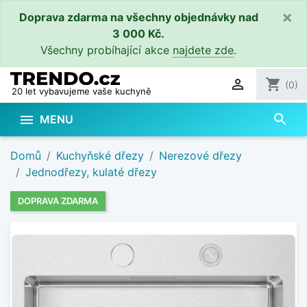
×
Doprava zdarma na všechny objednávky nad
3 000 Kč.
Všechny probíhající akce
najdete zde
.

shopping_cart
(0)
20 let vybavujeme vaše kuchyně
search

MENU
Domů
Kuchyňské dřezy
Nerezové dřezy
Jednodřezy, kulaté dřezy
DOPRAVA ZDARMA