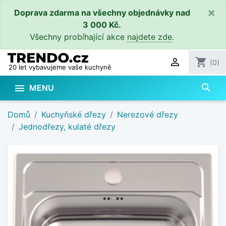
×
Doprava zdarma na všechny objednávky nad
3 000 Kč.
Všechny probíhající akce
najdete zde
.

shopping_cart
(0)
20 let vybavujeme vaše kuchyně
search

MENU
Domů
Kuchyňské dřezy
Nerezové dřezy
Jednodřezy, kulaté dřezy