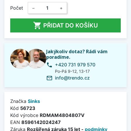
Počet
−
+

PŘIDAT DO KOŠÍKU
Jakýkoliv dotaz? Rádi vám
poradíme.
+420 731 979 570
phone
Po-Pá 9-12, 13-17
info@trendo.cz
mail_outline
Značka
Sinks
Kód
56723
Kód výrobce
RDMAM4804807V
EAN
8596142024247
Záruka
Rozšířená záruka 15 let -
podmínky