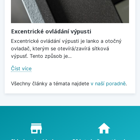
Excentrické ovládání výpusti
Excentrické ovládání výpusti je lanko a otočný
ovladač, kterým se otevírá/zavírá sítková
výpusť. Tento způsob je...
Číst více
Všechny články a témata najdete
v naší poradně
.
Proč nakupovat u nás?
store_mall_directory
home