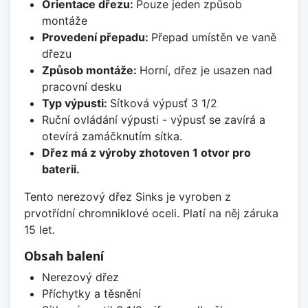
Orientace dřezu:
Pouze jeden způsob
montáže
Provedení přepadu:
Přepad umístěn ve vaně
dřezu
Způsob montáže:
Horní, dřez je usazen nad
pracovní desku
Typ výpusti:
Sítková výpusť 3 1/2
Ruční ovládání výpusti - výpusť se zavírá a
otevírá zamáčknutím sítka.
Dřez má z výroby zhotoven 1 otvor pro
baterii.
Tento nerezový dřez Sinks je vyroben z
prvotřídní chromniklové oceli. Platí na něj záruka
15 let.
Obsah balení
Nerezový dřez
Příchytky a těsnění