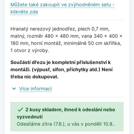
Můžete také zakoupit ve zvýhodněném setu -
klikněte zde
Hranatý nerezový jednodřez, plech 0,7 mm,
matný, rozměr 480 x 480 mm, vana 340 x 400 x
180 mm, horní montáž, minimálně 50 cm skříňka,
1 otvor z výroby.
Součástí dřezu je kompletní příslušenství k
montáži. (výpusť, sifon, příchytky atd.) Není
třeba nic dokupovat.
expand_more
Více informací

2 kusy skladem, ihned k odeslání nebo
vyzvednutí
Odesíláme zítra (7.8.), u vás v pondělí 10.8..