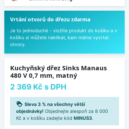
Vrtání otvorů do dřezu zdarma
Je to jednoduché - vložíte produkt do košíku a v
košíku si můžete naklikat, kam máme vyvrtat
otvory.
Kuchyňský dřez Sinks Manaus
480 V 0,7 mm, matný
2 369 Kč
s DPH
loyalty
Sleva 3 % na všechny větší
objednávky!
Objednejte alespoň za 8 000
Kč a v košíku zadejte kód
MINUS3
.