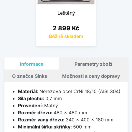
Leštěný
Cena
2 899 Kč
Běžně skladem
Informace
Parametry zboží
O značce Sinks
Možnosti a ceny dopravy
Materiál:
Nerezová ocel CrNi 18/10 (AISI 304)
Síla plechu:
0,7 mm
Provedení:
Matný
Rozměr dřezu:
480 x 480 mm
Rozměr vany dřezu:
340 x 400 x 180 mm
Minimální šířka skříňky:
500 mm