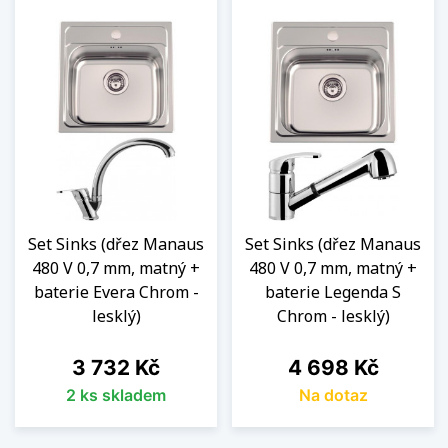
Set Sinks (dřez Manaus
Set Sinks (dřez Manaus
480 V 0,7 mm, matný +
480 V 0,7 mm, matný +
baterie Evera Chrom -
baterie Legenda S
lesklý)
Chrom - lesklý)
Cena
Cena
3 732 Kč
4 698 Kč
2 ks skladem
Na dotaz