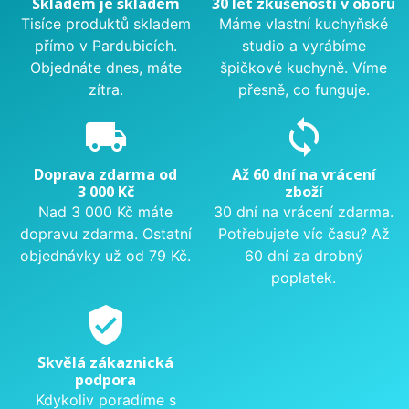
Skladem je skladem
30 let zkušeností v oboru
Tisíce produktů skladem
Máme vlastní kuchyňské
přímo v Pardubicích.
studio a vyrábíme
Objednáte dnes, máte
špičkové kuchyně. Víme
zítra.
přesně, co funguje.
local_shipping
sync
Doprava zdarma od
Až 60 dní na vrácení
3 000 Kč
zboží
Nad 3 000 Kč máte
30 dní na vrácení zdarma.
dopravu zdarma. Ostatní
Potřebujete víc času? Až
objednávky už od 79 Kč.
60 dní za drobný
poplatek.
verified_user
Skvělá zákaznická
podpora
Kdykoliv poradíme s