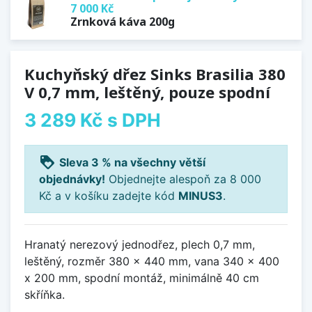
7 000 Kč
Zrnková káva 200g
Kuchyňský dřez Sinks Brasilia 380
V 0,7 mm, leštěný, pouze spodní
3 289 Kč
s DPH
loyalty
Sleva 3 % na všechny větší
objednávky!
Objednejte alespoň za 8 000
Kč a v košíku zadejte kód
MINUS3
.
Hranatý nerezový jednodřez, plech 0,7 mm,
leštěný, rozměr 380 x 440 mm, vana 340 x 400
x 200 mm, spodní montáž, minimálně 40 cm
skříňka.