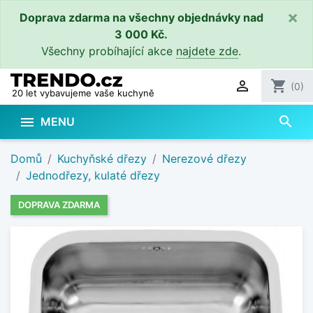
×
Doprava zdarma na všechny objednávky nad
3 000 Kč.
Všechny probíhající akce
najdete zde
.

shopping_cart
(0)
20 let vybavujeme vaše kuchyně
search

MENU
Domů
Kuchyňské dřezy
Nerezové dřezy
Jednodřezy, kulaté dřezy
DOPRAVA ZDARMA