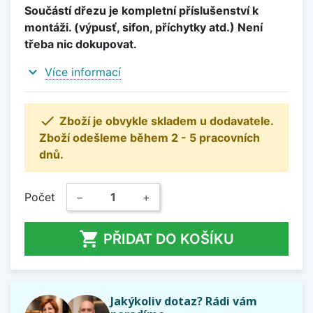
Součástí dřezu je kompletní příslušenství k
montáži. (výpusť, sifon, příchytky atd.) Není
třeba nic dokupovat.
expand_more
Více informací

Zboží je obvykle skladem u dodavatele.
Zboží odešleme během 2 - 5 pracovních
dnů.
Počet
−
+

PŘIDAT DO KOŠÍKU
Jakýkoliv dotaz? Rádi vám