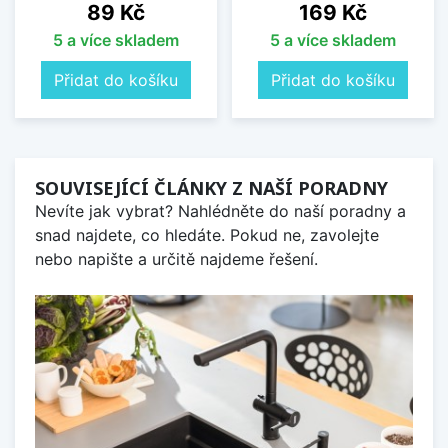
Cena
Cena
89 Kč
169 Kč
5 a více skladem
5 a více skladem
Přidat do košíku
Přidat do košíku
SOUVISEJÍCÍ ČLÁNKY Z NAŠÍ PORADNY
Nevíte jak vybrat? Nahlédněte do naší poradny a
snad najdete, co hledáte. Pokud ne, zavolejte
nebo napište a určitě najdeme řešení.