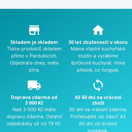
Proč nakupovat u nás?
store_mall_directory
home
Skladem je skladem
30 let zkušeností v oboru
Tisíce produktů skladem
Máme vlastní kuchyňské
přímo v Pardubicích.
studio a vyrábíme
Objednáte dnes, máte
špičkové kuchyně. Víme
zítra.
přesně, co funguje.
local_shipping
sync
Doprava zdarma od
Až 60 dní na vrácení
3 000 Kč
zboží
Nad 3 000 Kč máte
30 dní na vrácení zdarma.
dopravu zdarma. Ostatní
Potřebujete víc času? Až
objednávky už od 79 Kč.
60 dní za drobný
poplatek.