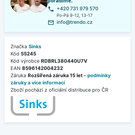
poradíme.
+420 731 979 570
phone
Po-Pá 9-12, 13-17
info@trendo.cz
mail_outline
Značka
Sinks
Kód
55245
Kód výrobce
RDBRL380440U7V
EAN
8596142004232
Záruka
Rozšířená záruka 15 let -
podmínky
záruky a více informací
Zboží pochází z oficiální distribuce pro ČR