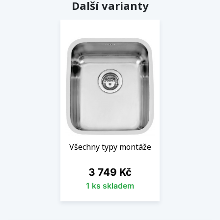
Další varianty
Všechny typy montáže
Cena
3 749 Kč
1 ks skladem