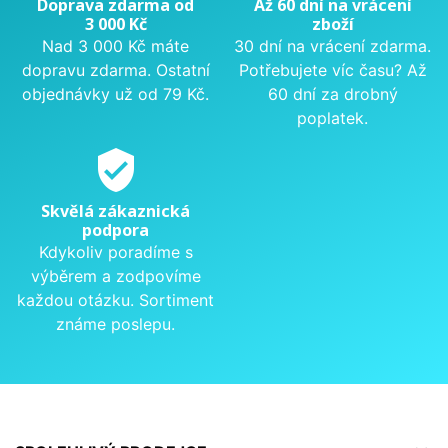
Doprava zdarma od
Až 60 dní na vrácení
3 000 Kč
zboží
Nad 3 000 Kč máte
30 dní na vrácení zdarma.
dopravu zdarma. Ostatní
Potřebujete víc času? Až
objednávky už od 79 Kč.
60 dní za drobný
poplatek.
verified_user
Skvělá zákaznická
podpora
Kdykoliv poradíme s
výběrem a zodpovíme
každou otázku. Sortiment
známe poslepu.