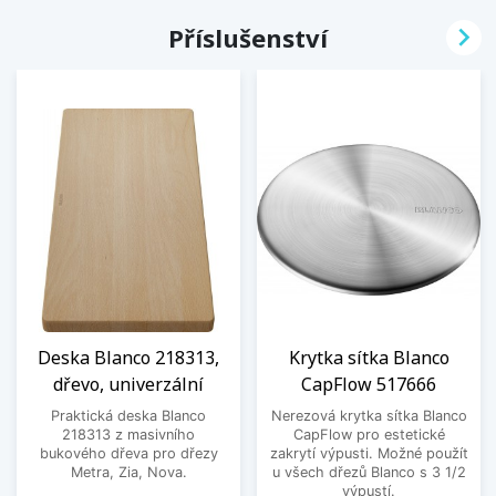

Příslušenství
Deska Blanco 218313,
Krytka sítka Blanco
dřevo, univerzální
CapFlow 517666
Praktická deska Blanco
Nerezová krytka sítka Blanco
218313 z masivního
CapFlow pro estetické
bukového dřeva pro dřezy
zakrytí výpusti. Možné použít
Metra, Zia, Nova.
u všech dřezů Blanco s 3 1/2
výpustí.