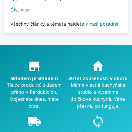
Číst více
Všechny články a témata najdete
v naší poradně
.
Proč nakupovat u nás?
store_mall_directory
home
Skladem je skladem
30 let zkušeností v oboru
Tisíce produktů skladem
Máme vlastní kuchyňské
přímo v Pardubicích.
studio a vyrábíme
Objednáte dnes, máte
špičkové kuchyně. Víme
zítra.
přesně, co funguje.
local_shipping
sync