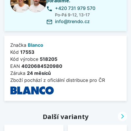
poradíme.
+420 731 979 570
phone
Po-Pá 9-12, 13-17
info@trendo.cz
mail_outline
Značka
Blanco
Kód
17553
Kód výrobce
518205
EAN
4020684520980
Záruka
24 měsíců
Zboží pochází z oficiální distribuce pro ČR

Další varianty