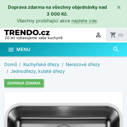
×
Doprava zdarma na všechny objednávky nad
3 000 Kč.
Všechny probíhající akce
najdete zde
.

shopping_cart
(0)
20 let vybavujeme vaše kuchyně
search

MENU
Domů
Kuchyňské dřezy
Nerezové dřezy
Jednodřezy, kulaté dřezy
DOPRAVA ZDARMA