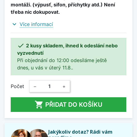
montáži. (výpusť, sifon, příchytky atd.) Není
třeba nic dokupovat.
expand_more
Více informací

2 kusy skladem, ihned k odeslání nebo
vyzvednutí
Při objednání do 12:00 odesíláme ještě
dnes, u vás v úterý 11.8..
Počet
−
+

PŘIDAT DO KOŠÍKU
Jakýkoliv dotaz? Rádi vám