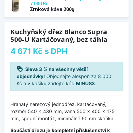
7 000 Kč
Zrnková káva 200g
Kuchyňský dřez Blanco Supra
500-U Kartáčovaný, bez táhla
4 671 Kč
s DPH
loyalty
Sleva 3 % na všechny větší
objednávky!
Objednejte alespoň za 8 000
Kč a v košíku zadejte kód
MINUS3
.
Hranatý nerezový jednodřez, kartáčovaný,
rozměr 540 x 430 mm, vana 500 x 400 x 175
mm, spodní montáž, minimálně 60 cm skříňka.
Součástí dřezu je kompletní příslušenství k