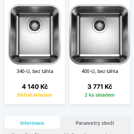
340-U, bez táhla
400-U, bez táhla
Cena
Cena
4 140 Kč
3 771 Kč
Běžně skladem
2 ks skladem
Informace
Parametry zboží