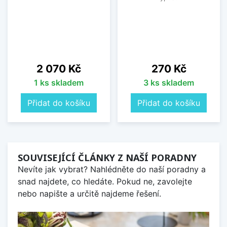
Cena
Cena
2 070 Kč
270 Kč
1 ks skladem
3 ks skladem
Přidat do košíku
Přidat do košíku
SOUVISEJÍCÍ ČLÁNKY Z NAŠÍ PORADNY
Nevíte jak vybrat? Nahlédněte do naší poradny a
snad najdete, co hledáte. Pokud ne, zavolejte
nebo napište a určitě najdeme řešení.