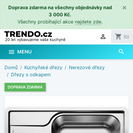
×
Doprava zdarma na všechny objednávky nad
3 000 Kč.
Všechny probíhající akce
najdete zde
.

shopping_cart
(0)
20 let vybavujeme vaše kuchyně
search

MENU
Domů
Kuchyňské dřezy
Nerezové dřezy
Dřezy s odkapem
DOPRAVA ZDARMA