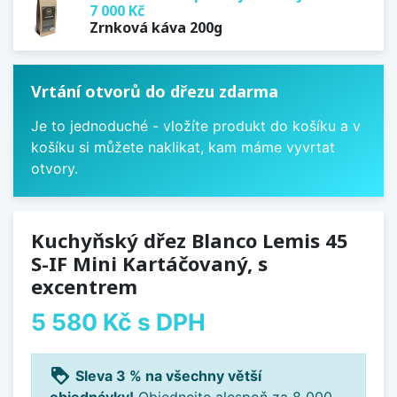
7 000 Kč
Zrnková káva 200g
Vrtání otvorů do dřezu zdarma
Je to jednoduché - vložíte produkt do košíku a v
košíku si můžete naklikat, kam máme vyvrtat
otvory.
Kuchyňský dřez Blanco Lemis 45
S-IF Mini Kartáčovaný, s
excentrem
5 580 Kč
s DPH
loyalty
Sleva 3 % na všechny větší