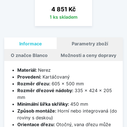
Cena
4 851 Kč
1 ks skladem
Informace
Parametry zboží
O značce Blanco
Možnosti a ceny dopravy
Materiál:
Nerez
Provedení:
Kartáčovaný
Rozměr dřezu:
605 x 500 mm
Rozměr dřezové nádoby:
335 x 424 x 205
mm
Minimální šířka skříňky:
450 mm
Způsob montáže:
Horní nebo integrovaná (do
roviny s deskou)
Orientace dřezu:
Otočný, vana dřezu může