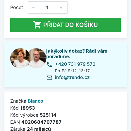
Počet
−
+

PŘIDAT DO KOŠÍKU
Jakýkoliv dotaz? Rádi vám
poradíme.
+420 731 979 570
phone
Po-Pá 9-12, 13-17
info@trendo.cz
mail_outline
Značka
Blanco
Kód
18953
Kód výrobce
525114
EAN
4020684707787
Záruka
24 měsíců