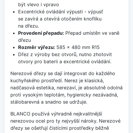
být vlevo i vpravo
Excentrické ovládání výpusti - výpusť
se zavírá a otevírá otočením knoflíku
na dřezu.
Provedení přepadu:
Přepad umístěn ve vaně
dřezu
Rozměr výřezu:
585 x 480 mm R15
Dřez z výroby bez otvorů, nutno zhotovit
otvory pro baterii a excentrické ovládání.
Nerezové dřezy se dají integrovat do každého
kuchyňského prostředí. Nerez je klasická,
nadčasová estetika, nerezaví, je absolutně odolná
proti vysokým teplotám, hygienicky nezávadná,
stálobarevná a snadno se udržuje.
BLANCO používá výhradně nejkvalitnější
nerezovou ocel pro ty nejvyšší nároky. Nerezové
dřezy se ošetřují čistícími prostředky běžně