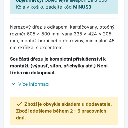
objednávky!
Objednejte alespoň za 8 000
Kč a v košíku zadejte kód
MINUS3
.
Nerezový dřez s odkapem, kartáčovaný, otočný,
rozměr 605 x 500 mm, vana 335 x 424 x 205
mm, montáž horní nebo do roviny, minimálně 45
cm skříňka, s excentrem.
Součástí dřezu je kompletní příslušenství k
montáži. (výpusť, sifon, příchytky atd.) Není
třeba nic dokupovat.
expand_more
Více informací

Zboží je obvykle skladem u dodavatele.
Zboží odešleme během 2 - 5 pracovních
dnů.