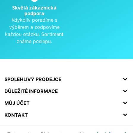
Skvělá zákaznická
podpora
Kdykoliv poradíme s
výběrem a zodpovíme
každou otázku. Sortiment
známe poslepu.
SPOLEHLIVÝ PRODEJCE
DŮLEŽITÉ INFORMACE
MŮJ ÚČET
KONTAKT