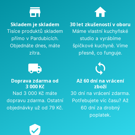
Proč nakupovat u nás?
store_mall_directory
home
Skladem je skladem
30 let zkušeností v oboru
Tisíce produktů skladem
Máme vlastní kuchyňské
přímo v Pardubicích.
studio a vyrábíme
Objednáte dnes, máte
špičkové kuchyně. Víme
zítra.
přesně, co funguje.
local_shipping
sync
Doprava zdarma od
Až 60 dní na vrácení
3 000 Kč
zboží
Nad 3 000 Kč máte
30 dní na vrácení zdarma.
dopravu zdarma. Ostatní
Potřebujete víc času? Až
objednávky už od 79 Kč.
60 dní za drobný
poplatek.
verified_user