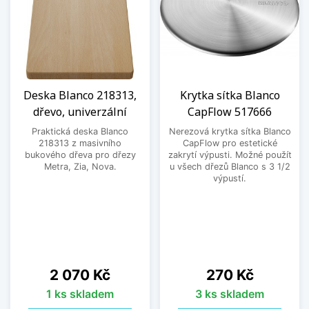
Deska Blanco 218313,
Krytka sítka Blanco
dřevo, univerzální
CapFlow 517666
Praktická deska Blanco
Nerezová krytka sítka Blanco
218313 z masivního
CapFlow pro estetické
bukového dřeva pro dřezy
zakrytí výpusti. Možné použít
Metra, Zia, Nova.
u všech dřezů Blanco s 3 1/2
výpustí.
Cena
Cena
2 070 Kč
270 Kč
1 ks skladem
3 ks skladem