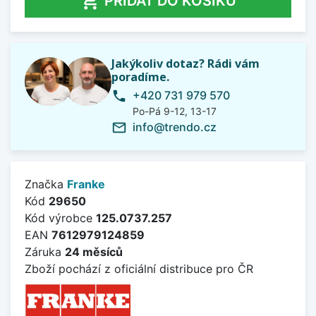

PŘIDAT DO KOŠÍKU
Jakýkoliv dotaz? Rádi vám
poradíme.
+420 731 979 570
phone
Po-Pá 9-12, 13-17
info@trendo.cz
mail_outline
Značka
Franke
Kód
29650
Kód výrobce
125.0737.257
EAN
7612979124859
Záruka
24 měsíců
Zboží pochází z oficiální distribuce pro ČR