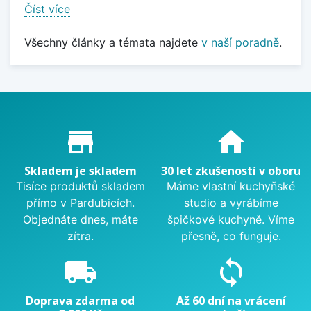
Číst více
Všechny články a témata najdete
v naší poradně
.
Proč nakupovat u nás?
store_mall_directory
home
Skladem je skladem
30 let zkušeností v oboru
Tisíce produktů skladem
Máme vlastní kuchyňské
přímo v Pardubicích.
studio a vyrábíme
Objednáte dnes, máte
špičkové kuchyně. Víme
zítra.
přesně, co funguje.
local_shipping
sync
Doprava zdarma od
Až 60 dní na vrácení