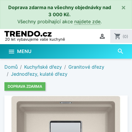
×
Doprava zdarma na všechny objednávky nad
3 000 Kč.
Všechny probíhající akce
najdete zde
.

shopping_cart
(0)
20 let vybavujeme vaše kuchyně
search

MENU
Domů
Kuchyňské dřezy
Granitové dřezy
Jednodřezy, kulaté dřezy
DOPRAVA ZDARMA