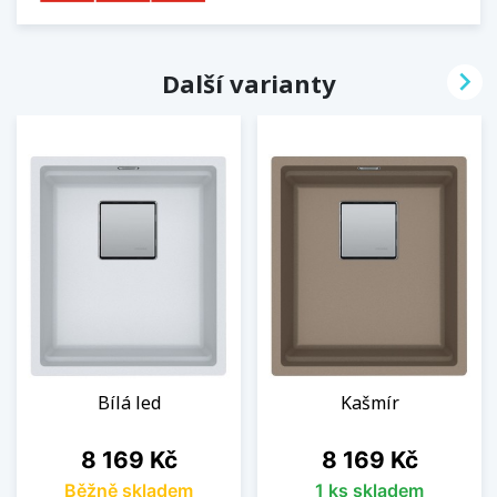

Další varianty
Bílá led
Kašmír
Cena
Cena
8 169 Kč
8 169 Kč
Běžně skladem
1 ks skladem