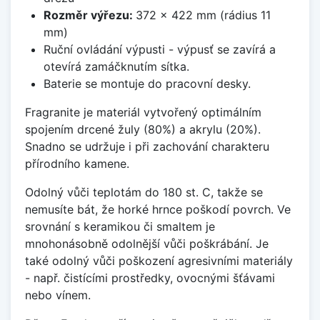
Rozměr výřezu:
372 x 422 mm (rádius 11
mm)
Ruční ovládání výpusti - výpusť se zavírá a
otevírá zamáčknutím sítka.
Baterie se montuje do pracovní desky.
Fragranite je materiál vytvořený optimálním
spojením drcené žuly (80%) a akrylu (20%).
Snadno se udržuje i při zachování charakteru
přírodního kamene.
Odolný vůči teplotám do 180 st. C, takže se
nemusíte bát, že horké hrnce poškodí povrch. Ve
srovnání s keramikou či smaltem je
mnohonásobně odolnější vůči poškrábání. Je
také odolný vůči poškození agresivními materiály
- např. čistícími prostředky, ovocnými šťávami
nebo vínem.