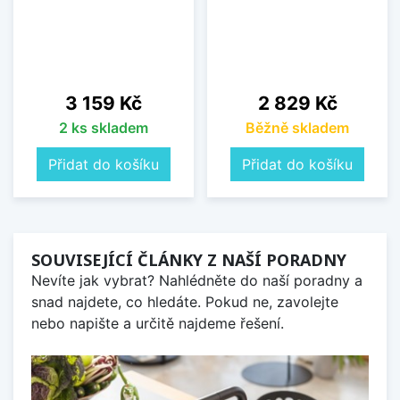
Cena
Cena
3 159 Kč
2 829 Kč
2 ks skladem
Běžně skladem
Přidat do košíku
Přidat do košíku
SOUVISEJÍCÍ ČLÁNKY Z NAŠÍ PORADNY
Nevíte jak vybrat? Nahlédněte do naší poradny a
snad najdete, co hledáte. Pokud ne, zavolejte
nebo napište a určitě najdeme řešení.