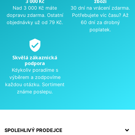
3 000 Kč
zboží
Nad 3 000 Kč máte
30 dní na vrácení zdarma.
dopravu zdarma. Ostatní
Potřebujete víc času? Až
objednávky už od 79 Kč.
60 dní za drobný
poplatek.
verified_user
Skvělá zákaznická
podpora
Kdykoliv poradíme s
výběrem a zodpovíme
každou otázku. Sortiment
známe poslepu.
SPOLEHLIVÝ PRODEJCE