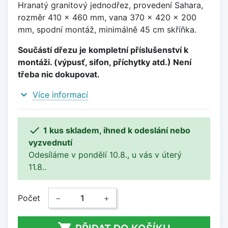
Hranatý granitový jednodřez, provedení Sahara,
rozměr 410 x 460 mm, vana 370 x 420 x 200
mm, spodní montáž, minimálně 45 cm skříňka.
Součástí dřezu je kompletní příslušenství k
montáži. (výpusť, sifon, příchytky atd.) Není
třeba nic dokupovat.
expand_more
Více informací

1 kus skladem, ihned k odeslání nebo
vyzvednutí
Odesíláme v pondělí 10.8., u vás v úterý
11.8..
Počet
−
+