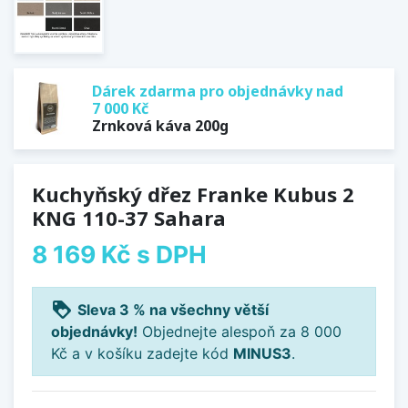
Dárek zdarma pro objednávky nad
7 000 Kč
Zrnková káva 200g
Kuchyňský dřez Franke Kubus 2
KNG 110-37 Sahara
8 169 Kč
s DPH
loyalty
Sleva 3 % na všechny větší
objednávky!
Objednejte alespoň za 8 000
Kč a v košíku zadejte kód
MINUS3
.