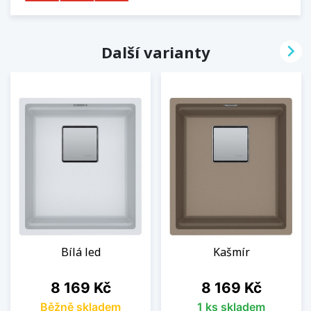

Další varianty
Bílá led
Kašmír
Cena
Cena
8 169 Kč
8 169 Kč
Běžně skladem
1 ks skladem