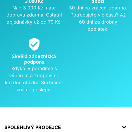
3 000 Kč
zboží
Nad 3 000 Kč máte
30 dní na vrácení zdarma.
dopravu zdarma. Ostatní
Potřebujete víc času? Až
objednávky už od 79 Kč.
60 dní za drobný
poplatek.
verified_user
Skvělá zákaznická
podpora
Kdykoliv poradíme s
výběrem a zodpovíme
každou otázku. Sortiment
známe poslepu.
SPOLEHLIVÝ PRODEJCE