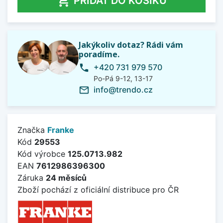

PŘIDAT DO KOŠÍKU
Jakýkoliv dotaz? Rádi vám
poradíme.
+420 731 979 570
phone
Po-Pá 9-12, 13-17
info@trendo.cz
mail_outline
Značka
Franke
Kód
29553
Kód výrobce
125.0713.982
EAN
7612986396300
Záruka
24 měsíců
Zboží pochází z oficiální distribuce pro ČR