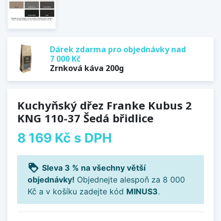
Dárek zdarma pro objednávky nad
7 000 Kč
Zrnková káva 200g
Kuchyňský dřez Franke Kubus 2
KNG 110-37 Šedá břidlice
8 169 Kč
s DPH
loyalty
Sleva 3 % na všechny větší
objednávky!
Objednejte alespoň za 8 000
Kč a v košíku zadejte kód
MINUS3
.