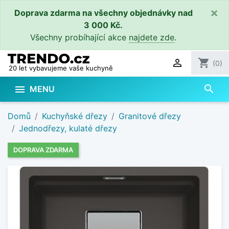
×
Doprava zdarma na všechny objednávky nad
3 000 Kč.
Všechny probíhající akce
najdete zde
.

shopping_cart
(0)
20 let vybavujeme vaše kuchyně
search

MENU
Domů
Kuchyňské dřezy
Granitové dřezy
Jednodřezy, kulaté dřezy
DOPRAVA ZDARMA