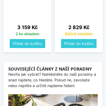
Cena
Cena
3 159 Kč
2 829 Kč
2 ks skladem
Běžně skladem
Přidat do košíku
Přidat do košíku
SOUVISEJÍCÍ ČLÁNKY Z NAŠÍ PORADNY
Nevíte jak vybrat? Nahlédněte do naší poradny a
snad najdete, co hledáte. Pokud ne, zavolejte
nebo napište a určitě najdeme řešení.