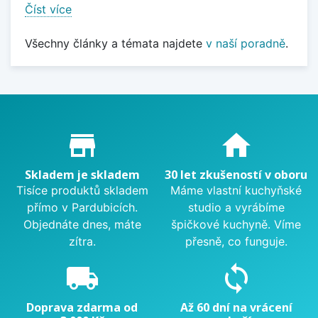
Číst více
Všechny články a témata najdete
v naší poradně
.
Proč nakupovat u nás?
store_mall_directory
home
Skladem je skladem
30 let zkušeností v oboru
Tisíce produktů skladem
Máme vlastní kuchyňské
přímo v Pardubicích.
studio a vyrábíme
Objednáte dnes, máte
špičkové kuchyně. Víme
zítra.
přesně, co funguje.
local_shipping
sync
Doprava zdarma od
Až 60 dní na vrácení