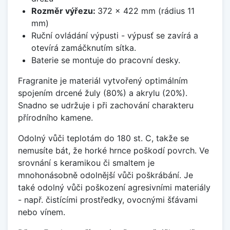
Rozměr výřezu:
372 x 422 mm (rádius 11
mm)
Ruční ovládání výpusti - výpusť se zavírá a
otevírá zamáčknutím sítka.
Baterie se montuje do pracovní desky.
Fragranite je materiál vytvořený optimálním
spojením drcené žuly (80%) a akrylu (20%).
Snadno se udržuje i při zachování charakteru
přírodního kamene.
Odolný vůči teplotám do 180 st. C, takže se
nemusíte bát, že horké hrnce poškodí povrch. Ve
srovnání s keramikou či smaltem je
mnohonásobně odolnější vůči poškrábání. Je
také odolný vůči poškození agresivními materiály
- např. čistícími prostředky, ovocnými šťávami
nebo vínem.