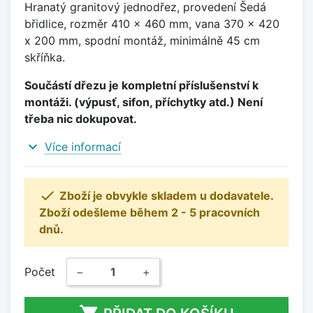
Hranatý granitový jednodřez, provedení Šedá
břidlice, rozměr 410 x 460 mm, vana 370 x 420
x 200 mm, spodní montáž, minimálně 45 cm
skříňka.
Součástí dřezu je kompletní příslušenství k
montáži. (výpusť, sifon, příchytky atd.) Není
třeba nic dokupovat.
expand_more
Více informací

Zboží je obvykle skladem u dodavatele.
Zboží odešleme během 2 - 5 pracovních
dnů.
Počet
−
+