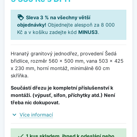
loyalty
Sleva 3 % na všechny větší
objednávky!
Objednejte alespoň za 8 000
Kč a v košíku zadejte kód
MINUS3
.
Hranatý granitový jednodřez, provedení Šedá
břidlice, rozměr 560 x 500 mm, vana 503 x 425
x 230 mm, horní montáž, minimálně 60 cm
skříňka.
Součástí dřezu je kompletní příslušenství k
montáži. (výpusť, sifon, příchytky atd.) Není
třeba nic dokupovat.
expand_more
Více informací

1 kus skladem, ihned k odeslání nebo