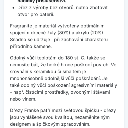
nabídky příslušenství.
Dřez z výroby bez otvorů, nutno zhotovit
otvor pro baterii.
Fragranite je materiál vytvořený optimálním
spojením drcené žuly (80%) a akrylu (20%).
Snadno se udržuje i při zachování charakteru
přírodního kamene.
Odolný vůči teplotám do 180 st. C, takže se
nemusíte bát, že horké hrnce poškodí povrch. Ve
srovnání s keramikou či smaltem je
mnohonásobně odolnější vůči poškrábání. Je
také odolný vůči poškození agresivními materiály
- např. čistícími prostředky, ovocnými šťávami
nebo vínem.
Dřezy Franke patří mezi světovou špičku - dřezy
jsou vyhlášené svou kvalitou, nezaměnitelným
designem a špičkovým zpracováním.