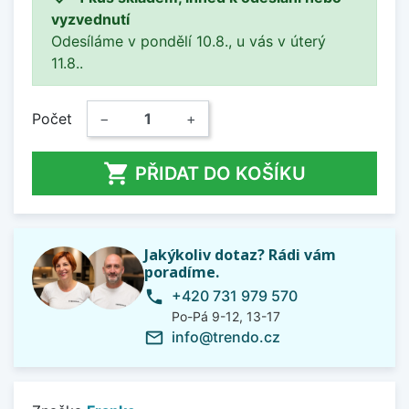
vyzvednutí
Odesíláme v pondělí 10.8., u vás v úterý
11.8..
Počet
−
+

PŘIDAT DO KOŠÍKU
Jakýkoliv dotaz? Rádi vám
poradíme.
+420 731 979 570
phone
Po-Pá 9-12, 13-17
info@trendo.cz
mail_outline