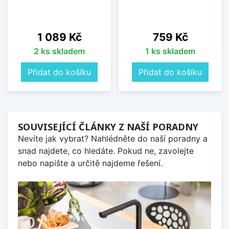
Cena
Cena
1 089 Kč
759 Kč
2 ks skladem
1 ks skladem
Přidat do košíku
Přidat do košíku
SOUVISEJÍCÍ ČLÁNKY Z NAŠÍ PORADNY
Nevíte jak vybrat? Nahlédněte do naší poradny a
snad najdete, co hledáte. Pokud ne, zavolejte
nebo napište a určitě najdeme řešení.