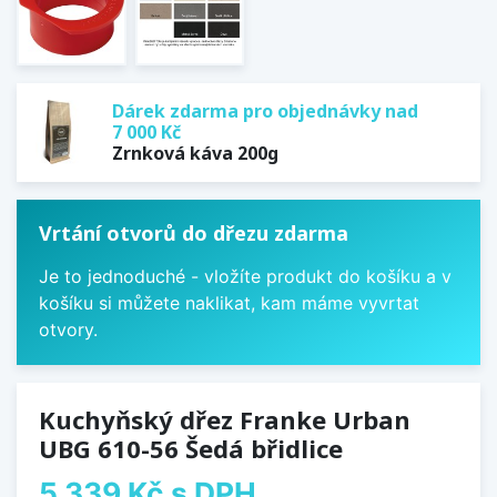
Dárek zdarma pro objednávky nad
7 000 Kč
Zrnková káva 200g
Vrtání otvorů do dřezu zdarma
Je to jednoduché - vložíte produkt do košíku a v
košíku si můžete naklikat, kam máme vyvrtat
otvory.
Kuchyňský dřez Franke Urban
UBG 610-56 Šedá břidlice
5 339 Kč
s DPH