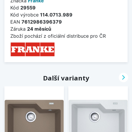
Značka
Franke
Kód
29559
Kód výrobce
114.0713.989
EAN
7612986396379
Záruka
24 měsíců
Zboží pochází z oficiální distribuce pro ČR

Další varianty