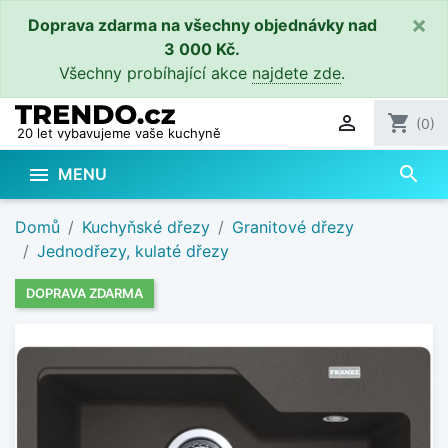
×
Doprava zdarma na všechny objednávky nad
3 000 Kč.
Všechny probíhající akce
najdete zde
.

shopping_cart
(0)
20 let vybavujeme vaše kuchyně
search

MENU
Domů
Kuchyňské dřezy
Granitové dřezy
Jednodřezy, kulaté dřezy
DOPRAVA ZDARMA