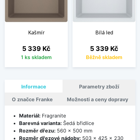
Kašmír
Bílá led
Cena
Cena
5 339 Kč
5 339 Kč
1 ks skladem
Běžně skladem
Informace
Parametry zboží
O značce Franke
Možnosti a ceny dopravy
Materiál:
Fragranite
Barevná varianta:
Šedá břidlice
Rozměr dřezu:
560 x 500 mm
Rozměr dřezové nádoby:
503 x 425 x 230