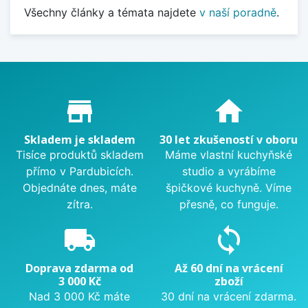
Všechny články a témata najdete
v naší poradně
.
Proč nakupovat u nás?
store_mall_directory
home
Skladem je skladem
30 let zkušeností v oboru
Tisíce produktů skladem
Máme vlastní kuchyňské
přímo v Pardubicích.
studio a vyrábíme
Objednáte dnes, máte
špičkové kuchyně. Víme
zítra.
přesně, co funguje.
local_shipping
sync
Doprava zdarma od
Až 60 dní na vrácení
3 000 Kč
zboží
Nad 3 000 Kč máte
30 dní na vrácení zdarma.