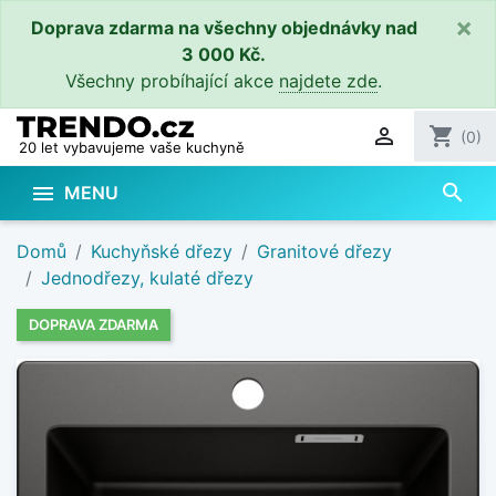
×
Doprava zdarma na všechny objednávky nad
3 000 Kč.
Všechny probíhající akce
najdete zde
.

shopping_cart
(0)
20 let vybavujeme vaše kuchyně
search

MENU
Domů
Kuchyňské dřezy
Granitové dřezy
Jednodřezy, kulaté dřezy
DOPRAVA ZDARMA