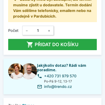
musíme zjistit u dodavatele. Termín dodání
Vám sdělíme telefonicky, emailem nebo na
prodejně v Pardubicích.
Počet
−
+

PŘIDAT DO KOŠÍKU
Jakýkoliv dotaz? Rádi vám
poradíme.
+420 731 979 570
phone
Po-Pá 9-12, 13-17
info@trendo.cz
mail_outline