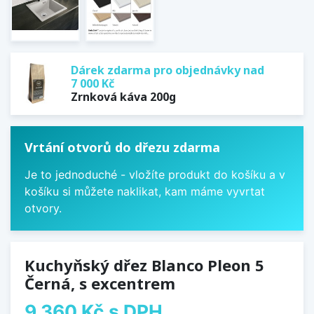
Dárek zdarma pro objednávky nad
7 000 Kč
Zrnková káva 200g
Vrtání otvorů do dřezu zdarma
Je to jednoduché - vložíte produkt do košíku a v
košíku si můžete naklikat, kam máme vyvrtat
otvory.
Kuchyňský dřez Blanco Pleon 5
Černá, s excentrem
9 360 Kč
s DPH