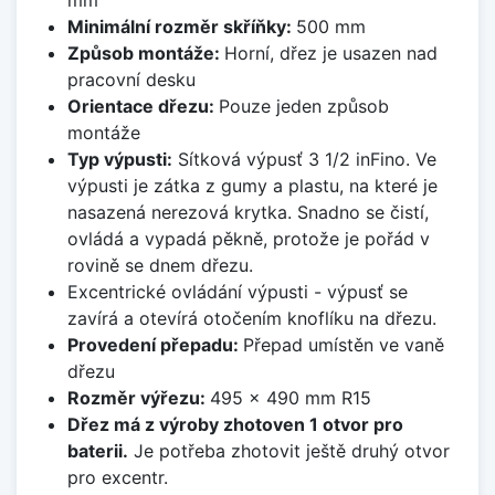
Minimální rozměr skříňky:
500 mm
Způsob montáže:
Horní, dřez je usazen nad
pracovní desku
Orientace dřezu:
Pouze jeden způsob
montáže
Typ výpusti:
Sítková výpusť 3 1/2 inFino. Ve
výpusti je zátka z gumy a plastu, na které je
nasazená nerezová krytka. Snadno se čistí,
ovládá a vypadá pěkně, protože je pořád v
rovině se dnem dřezu.
Excentrické ovládání výpusti - výpusť se
zavírá a otevírá otočením knoflíku na dřezu.
Provedení přepadu:
Přepad umístěn ve vaně
dřezu
Rozměr výřezu:
495 x 490 mm R15
Dřez má z výroby zhotoven 1 otvor pro
baterii.
Je potřeba zhotovit ještě druhý otvor
pro excentr.