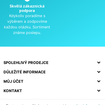
Skvělá zákaznická
podpora
Kdykoliv poradíme s
výběrem a zodpovíme
každou otázku. Sortiment
známe poslepu.
SPOLEHLIVÝ PRODEJCE
DŮLEŽITÉ INFORMACE
MŮJ ÚČET
KONTAKT