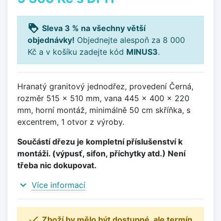
loyalty
Sleva 3 % na všechny větší
objednávky!
Objednejte alespoň za 8 000
Kč a v košíku zadejte kód
MINUS3
.
Hranatý granitový jednodřez, provedení Černá,
rozměr 515 x 510 mm, vana 445 x 400 x 220
mm, horní montáž, minimálně 50 cm skříňka, s
excentrem, 1 otvor z výroby.
Součástí dřezu je kompletní příslušenství k
montáži. (výpusť, sifon, příchytky atd.) Není
třeba nic dokupovat.
expand_more
Více informací

Zboží by mělo být dostupné, ale termín