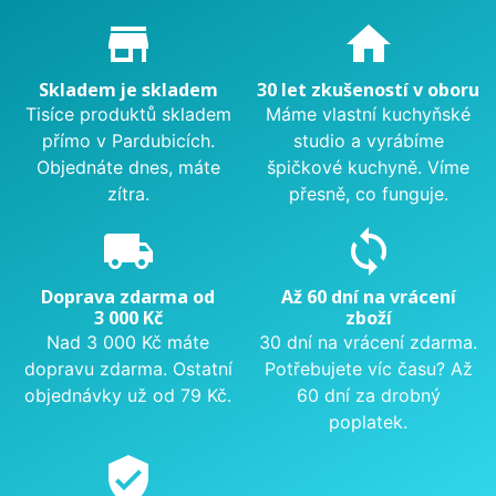
Proč nakupovat u nás?
store_mall_directory
home
Skladem je skladem
30 let zkušeností v oboru
Tisíce produktů skladem
Máme vlastní kuchyňské
přímo v Pardubicích.
studio a vyrábíme
Objednáte dnes, máte
špičkové kuchyně. Víme
zítra.
přesně, co funguje.
local_shipping
sync
Doprava zdarma od
Až 60 dní na vrácení
3 000 Kč
zboží
Nad 3 000 Kč máte
30 dní na vrácení zdarma.
dopravu zdarma. Ostatní
Potřebujete víc času? Až
objednávky už od 79 Kč.
60 dní za drobný
poplatek.
verified_user