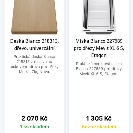
Deska Blanco 218313,
Miska Blanco 227689
dřevo, univerzální
pro dřezy Mevit XL 6 S,
Etagon
Praktická deska Blanco
218313 z masivního
Praktická nerezová miska
bukového dřeva pro dřezy
Blanco 227689 pro dřezy
Metra, Zia, Nova.
Mevit XL 6 S, Etagon.
Cena
Cena
2 070 Kč
1 305 Kč
1 ks skladem
Běžně skladem