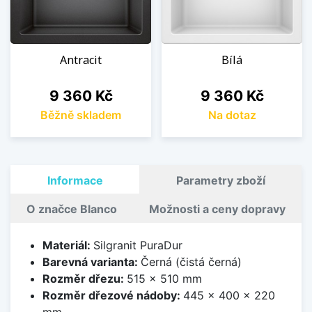
Antracit
Bílá
Cena
Cena
9 360 Kč
9 360 Kč
Běžně skladem
Na dotaz
Informace
Parametry zboží
O značce Blanco
Možnosti a ceny dopravy
Materiál:
Silgranit PuraDur
Barevná varianta:
Černá (čistá černá)
Rozměr dřezu:
515 x 510 mm
Rozměr dřezové nádoby:
445 x 400 x 220
mm