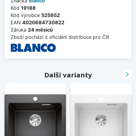
Značka
Blanco
Kód
19188
Kód výrobce
525952
EAN
4020684730822
Záruka
24 měsíců
Zboží pochází z oficiální distribuce pro ČR

Další varianty