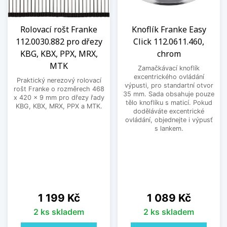
Rolovací rošt Franke
Knoflík Franke Easy
112.0030.882 pro dřezy
Click 112.0611.460,
KBG, KBX, PPX, MRX,
chrom
MTK
Zamačkávací knoflík
excentrického ovládání
Praktický nerezový rolovací
výpusti, pro standartní otvor
rošt Franke o rozměrech 468
35 mm. Sada obsahuje pouze
x 420 x 9 mm pro dřezy řady
tělo knoflíku s maticí. Pokud
KBG, KBX, MRX, PPX a MTK.
doděláváte excentrické
ovládání, objednejte i výpusť
s lankem.
Cena
Cena
1 199 Kč
1 089 Kč
2 ks skladem
2 ks skladem