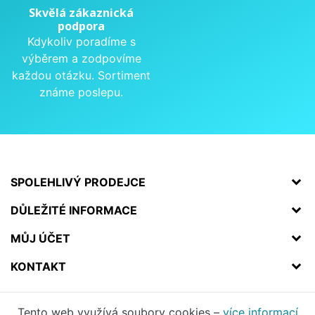
Skvělá zákaznická
podpora
Kdykoliv poradíme s
výběrem a zodpovíme
každou otázku. Sortiment
známe poslepu.
SPOLEHLIVÝ PRODEJCE
DŮLEŽITÉ INFORMACE
MŮJ ÚČET
KONTAKT
Tento web využívá soubory cookies –
více informací