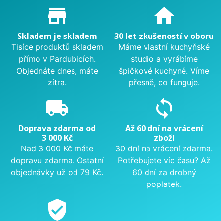
Proč nakupovat u nás?
store_mall_directory
home
Skladem je skladem
30 let zkušeností v oboru
Tisíce produktů skladem
Máme vlastní kuchyňské
přímo v Pardubicích.
studio a vyrábíme
Objednáte dnes, máte
špičkové kuchyně. Víme
zítra.
přesně, co funguje.
local_shipping
sync
Doprava zdarma od
Až 60 dní na vrácení
3 000 Kč
zboží
Nad 3 000 Kč máte
30 dní na vrácení zdarma.
dopravu zdarma. Ostatní
Potřebujete víc času? Až
objednávky už od 79 Kč.
60 dní za drobný
poplatek.
verified_user