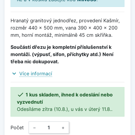
Hranatý granitový jednodřez, provedení Kašmír,
rozměr 440 x 500 mm, vana 390 x 400 x 200
mm, horní montáž, minimálně 45 cm skříňka.
Součástí dřezu je kompletní příslušenství k
montáži. (výpusť, sifon, příchytky atd.) Není
třeba nic dokupovat.
expand_more
Více informací

1 kus skladem, ihned k odeslání nebo
vyzvednutí
Odesíláme zítra (10.8.), u vás v úterý 11.8..
Počet
−
+