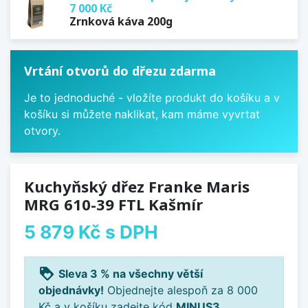
7 000 Kč
Zrnková káva 200g
Vrtání otvorů do dřezu zdarma
Je to jednoduché - vložíte produkt do košíku a v
košíku si můžete naklikat, kam máme vyvrtat
otvory.
Kuchyňský dřez Franke Maris
MRG 610-39 FTL Kašmír
5 879 Kč
s DPH
loyalty
Sleva 3 % na všechny větší
objednávky!
Objednejte alespoň za 8 000
Kč a v košíku zadejte kód
MINUS3
.