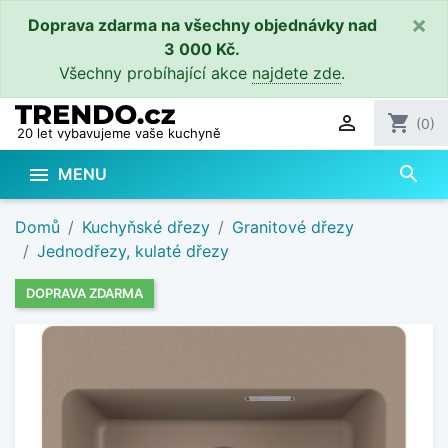
×
Doprava zdarma na všechny objednávky nad
3 000 Kč.
Všechny probíhající akce
najdete zde
.

shopping_cart
(0)
20 let vybavujeme vaše kuchyně
search

MENU
Domů
Kuchyňské dřezy
Granitové dřezy
Jednodřezy, kulaté dřezy
DOPRAVA ZDARMA