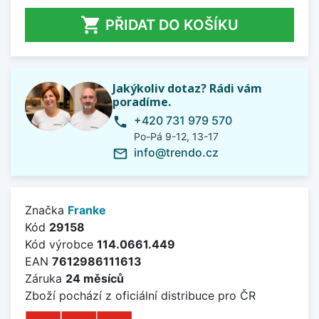

PŘIDAT DO KOŠÍKU
Jakýkoliv dotaz? Rádi vám
poradíme.
+420 731 979 570
phone
Po-Pá 9-12, 13-17
info@trendo.cz
mail_outline
Značka
Franke
Kód
29158
Kód výrobce
114.0661.449
EAN
7612986111613
Záruka
24 měsíců
Zboží pochází z oficiální distribuce pro ČR