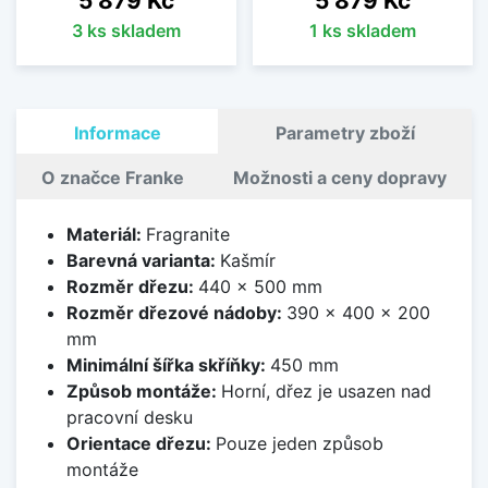
5 879 Kč
5 879 Kč
3 ks skladem
1 ks skladem
Informace
Parametry zboží
O značce Franke
Možnosti a ceny dopravy
Materiál:
Fragranite
Barevná varianta:
Kašmír
Rozměr dřezu:
440 x 500 mm
Rozměr dřezové nádoby:
390 x 400 x 200
mm
Minimální šířka skříňky:
450 mm
Způsob montáže:
Horní, dřez je usazen nad
pracovní desku
Orientace dřezu:
Pouze jeden způsob
montáže