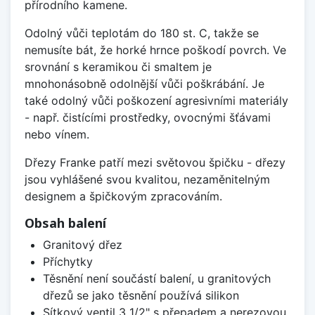
přírodního kamene.
Odolný vůči teplotám do 180 st. C, takže se
nemusíte bát, že horké hrnce poškodí povrch. Ve
srovnání s keramikou či smaltem je
mnohonásobně odolnější vůči poškrábání. Je
také odolný vůči poškození agresivními materiály
- např. čistícími prostředky, ovocnými šťávami
nebo vínem.
Dřezy Franke patří mezi světovou špičku - dřezy
jsou vyhlášené svou kvalitou, nezaměnitelným
designem a špičkovým zpracováním.
Obsah balení
Granitový dřez
Příchytky
Těsnění není součástí balení, u granitových
dřezů se jako těsnění používá silikon
Sítkový ventil 3 1/2" s přepadem a nerezovou