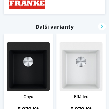

Další varianty
Onyx
Bílá-led
Cena
Cena