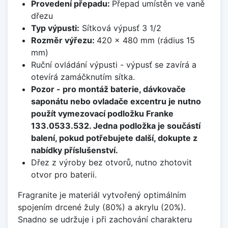
Provedení přepadu:
Přepad umístěn ve vaně
dřezu
Typ výpusti:
Sítková výpusť 3 1/2
Rozměr výřezu:
420 x 480 mm (rádius 15
mm)
Ruční ovládání výpusti - výpusť se zavírá a
otevírá zamáčknutím sítka.
Pozor - pro montáž baterie, dávkovače
saponátu nebo ovladače excentru je nutno
použít vymezovací podložku Franke
133.0533.532. Jedna podložka je součástí
balení, pokud potřebujete další, dokupte z
nabídky příslušenství.
Dřez z výroby bez otvorů, nutno zhotovit
otvor pro baterii.
Fragranite je materiál vytvořený optimálním
spojením drcené žuly (80%) a akrylu (20%).
Snadno se udržuje i při zachování charakteru