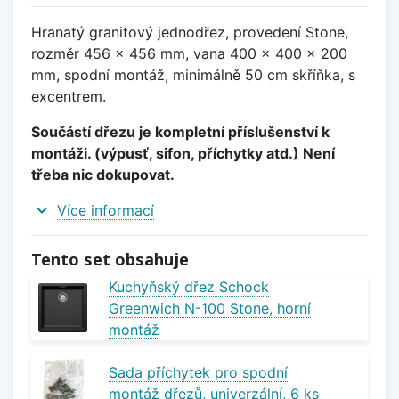
Hranatý granitový jednodřez, provedení Stone,
rozměr 456 x 456 mm, vana 400 x 400 x 200
mm, spodní montáž, minimálně 50 cm skříňka, s
excentrem.
Součástí dřezu je kompletní příslušenství k
montáži. (výpusť, sifon, příchytky atd.) Není
třeba nic dokupovat.
expand_more
Více informací
Tento set obsahuje
Kuchyňský dřez Schock
Greenwich N-100 Stone, horní
montáž
Sada příchytek pro spodní
montáž dřezů, univerzální, 6 ks