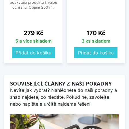
poskytuje produktu trvalou
ochranu. Objem 250 ml.
Cena
Cena
279 Kč
170 Kč
5 a více skladem
3 ks skladem
Přidat do košíku
Přidat do košíku
SOUVISEJÍCÍ ČLÁNKY Z NAŠÍ PORADNY
Nevíte jak vybrat? Nahlédněte do naší poradny a
snad najdete, co hledáte. Pokud ne, zavolejte
nebo napište a určitě najdeme řešení.