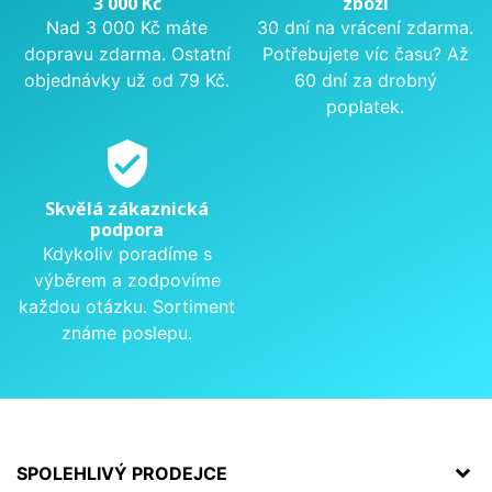
3 000 Kč
zboží
Nad 3 000 Kč máte
30 dní na vrácení zdarma.
dopravu zdarma. Ostatní
Potřebujete víc času? Až
objednávky už od 79 Kč.
60 dní za drobný
poplatek.
verified_user
Skvělá zákaznická
podpora
Kdykoliv poradíme s
výběrem a zodpovíme
každou otázku. Sortiment
známe poslepu.
SPOLEHLIVÝ PRODEJCE