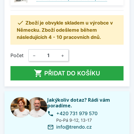

Zboží je obvykle skladem u výrobce v
Německu. Zboží odešleme během
následujících 4 - 10 pracovních dnů.
Počet
−
+

PŘIDAT DO KOŠÍKU
Jakýkoliv dotaz? Rádi vám
poradíme.
+420 731 979 570
phone
Po-Pá 9-12, 13-17
info@trendo.cz
mail_outline