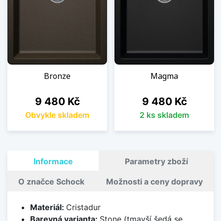
Bronze
Magma
Cena
Cena
9 480 Kč
9 480 Kč
Obvykle skladem
2 ks skladem
Informace
Parametry zboží
O značce Schock
Možnosti a ceny dopravy
Materiál:
Cristadur
Barevná varianta:
Stone (tmavší šedá se