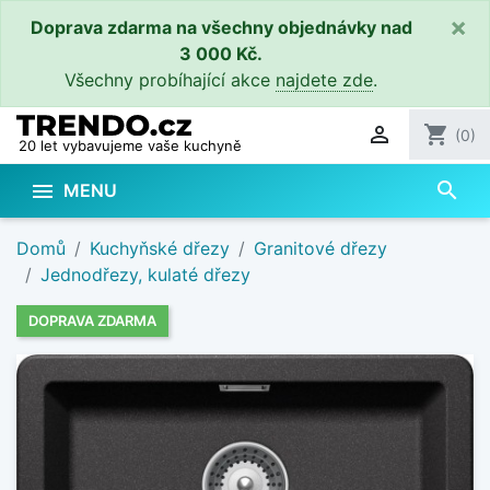
×
Doprava zdarma na všechny objednávky nad
3 000 Kč.
Všechny probíhající akce
najdete zde
.

shopping_cart
(0)
20 let vybavujeme vaše kuchyně
search

MENU
Domů
Kuchyňské dřezy
Granitové dřezy
Jednodřezy, kulaté dřezy
DOPRAVA ZDARMA