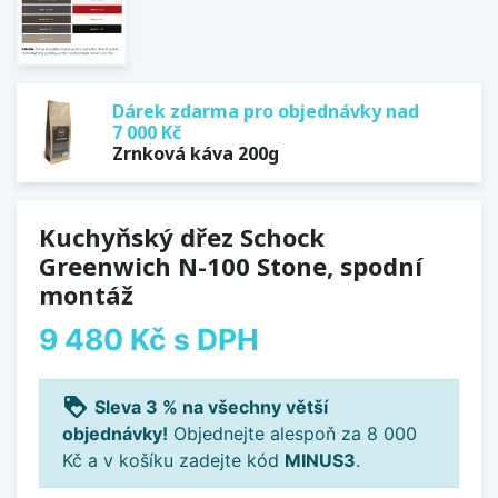
Dárek zdarma pro objednávky nad
7 000 Kč
Zrnková káva 200g
Kuchyňský dřez Schock
Greenwich N-100 Stone, spodní
montáž
9 480 Kč
s DPH
loyalty
Sleva 3 % na všechny větší
objednávky!
Objednejte alespoň za 8 000
Kč a v košíku zadejte kód
MINUS3
.