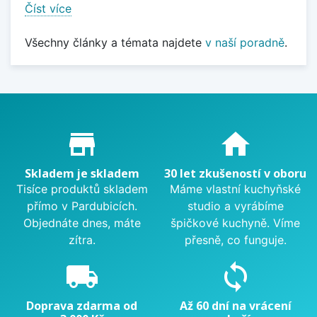
Číst více
Všechny články a témata najdete
v naší poradně
.
Proč nakupovat u nás?
store_mall_directory
home
Skladem je skladem
30 let zkušeností v oboru
Tisíce produktů skladem
Máme vlastní kuchyňské
přímo v Pardubicích.
studio a vyrábíme
Objednáte dnes, máte
špičkové kuchyně. Víme
zítra.
přesně, co funguje.
local_shipping
sync
Doprava zdarma od
Až 60 dní na vrácení