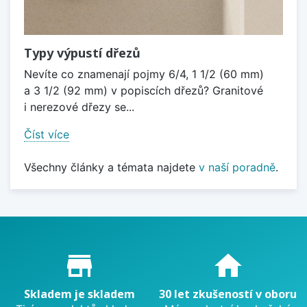
Typy výpustí dřezů
Nevíte co znamenají pojmy 6/4, 1 1/2 (60 mm)
a 3 1/2 (92 mm) v popiscích dřezů? Granitové
i nerezové dřezy se...
Číst více
Všechny články a témata najdete
v naší poradně
.
Proč nakupovat u nás?
store_mall_directory
home
Skladem je skladem
30 let zkušeností v oboru