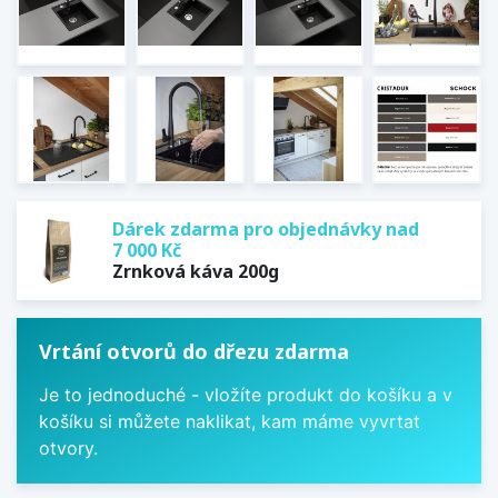
Dárek zdarma pro objednávky nad
7 000 Kč
Zrnková káva 200g
Vrtání otvorů do dřezu zdarma
Je to jednoduché - vložíte produkt do košíku a v
košíku si můžete naklikat, kam máme vyvrtat
otvory.