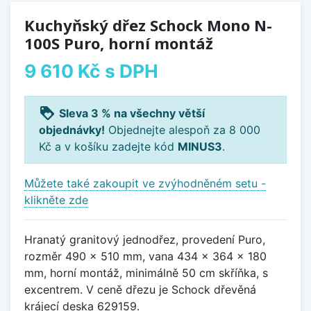
Kuchyňský dřez Schock Mono N-
100S Puro, horní montáž
9 610 Kč
s DPH
loyalty
Sleva 3 % na všechny větší
objednávky!
Objednejte alespoň za 8 000
Kč a v košíku zadejte kód
MINUS3
.
Můžete také zakoupit ve zvýhodněném setu -
klikněte zde
Hranatý granitový jednodřez, provedení Puro,
rozměr 490 x 510 mm, vana 434 x 364 x 180
mm, horní montáž, minimálně 50 cm skříňka, s
excentrem. V ceně dřezu je Schock dřevěná
krájecí deska 629159.