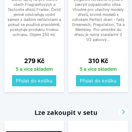
všech Fragranitových a
zakrytí odpadového sítka.
Tectonite dřezů Franke. Čistič
Vhodné pro všechny modely
jemně odstraňuje vodní
dřezů, kromě modelů s
kámen s dalšími nečistotami a
odtokem Perfect drain - řady
pokud se používá pravidelně,
Greenwich, Prepstation, Tia a
poskytuje produktu trvalou
Wembley. Pro umístění do
ochranu. Objem 250 ml.
dřezu je nutný standartní 3
1/2 palcový...
Cena
Cena
279 Kč
310 Kč
5 a více skladem
5 a více skladem
Přidat do košíku
Přidat do košíku

Lze zakoupit v setu