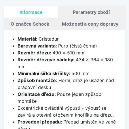
Informace
Parametry zboží
O značce Schock
Možnosti a ceny dopravy
Materiál:
Cristadur
Barevná varianta:
Puro (čistá černá)
Rozměr dřezu:
490 x 510 mm
Rozměr dřezové nádoby:
434 x 364 x 180
mm
Minimální šířka skříňky:
500 mm
Způsob montáže:
Horní, dřez je usazen nad
pracovní desku
Orientace dřezu:
Pouze jeden způsob
montáže
Excentrické ovládání výpusti - výpusť se
zavírá a otevírá otočením knoflíku na dřezu.
Provedení přepadu:
Přepad umístěn ve vaně
dřezu