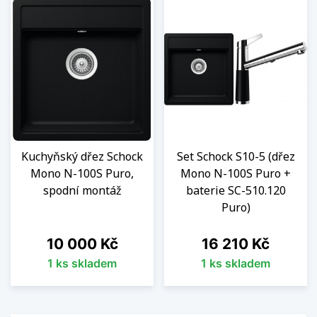
Kuchyňský dřez Schock
Set Schock S10-5 (dřez
Mono N-100S Puro,
Mono N-100S Puro +
spodní montáž
baterie SC-510.120
Puro)
Cena
Cena
10 000 Kč
16 210 Kč
1 ks skladem
1 ks skladem