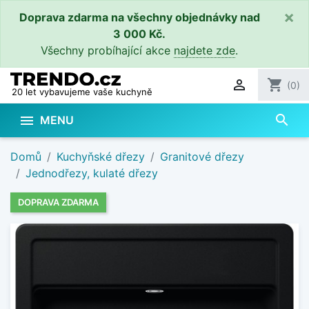
×
Doprava zdarma na všechny objednávky nad
3 000 Kč.
Všechny probíhající akce
najdete zde
.

shopping_cart
(0)
20 let vybavujeme vaše kuchyně
search

MENU
Domů
Kuchyňské dřezy
Granitové dřezy
Jednodřezy, kulaté dřezy
DOPRAVA ZDARMA