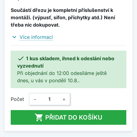
Součástí dřezu je kompletní příslušenství k
montáži. (výpusť, sifon, příchytky atd.) Není
třeba nic dokupovat.
expand_more
Více informací

1 kus skladem, ihned k odeslání nebo
vyzvednutí
Při objednání do 12:00 odesíláme ještě
dnes, u vás v pondělí 10.8..
Počet
−
+

PŘIDAT DO KOŠÍKU