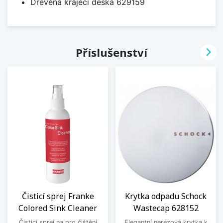
Dřevěná krájecí deska 629159

Příslušenství
Čisticí sprej Franke
Krytka odpadu Schock
Colored Sink Cleaner
Wastecap 628152
Čisticí sprej na pro čištění
Elegantní nerezová krytka k