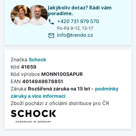
Jakýkoliv dotaz? Rádi vám
poradíme.
+420 731 979 570
phone
Po-Pá 9-12, 13-17
info@trendo.cz
mail_outline
Značka
Schock
Kód
41659
Kód výrobce
MONN100SAPUR
EAN
4014949678851
Záruka
Rozšířená záruka na 15 let -
podmínky
záruky a více informací
Zboží pochází z oficiální distribuce pro ČR