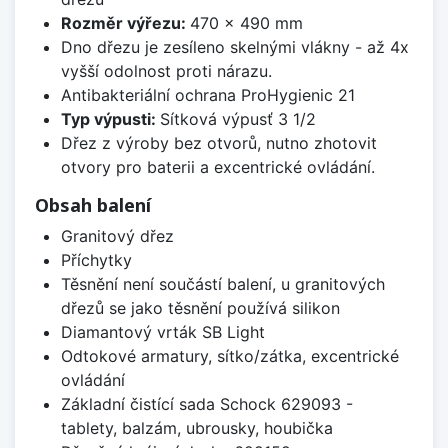
Rozměr výřezu:
470 x 490 mm
Dno dřezu je zesíleno skelnými vlákny - až 4x
vyšší odolnost proti nárazu.
Antibakteriální ochrana ProHygienic 21
Typ výpusti:
Sítková výpusť 3 1/2
Dřez z výroby bez otvorů, nutno zhotovit
otvory pro baterii a excentrické ovládání.
Obsah balení
Granitový dřez
Příchytky
Těsnění není součástí balení, u granitových
dřezů se jako těsnění používá silikon
Diamantový vrták SB Light
Odtokové armatury, sítko/zátka, excentrické
ovládání
Základní čistící sada Schock 629093 -
tablety, balzám, ubrousky, houbička