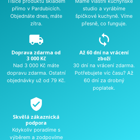
Tisíce produktů skladem
Máme vlastní kuchyňské
přímo v Pardubicích.
studio a vyrábíme
Objednáte dnes, máte
špičkové kuchyně. Víme
zítra.
přesně, co funguje.
local_shipping
sync
Doprava zdarma od
Až 60 dní na vrácení
3 000 Kč
zboží
Nad 3 000 Kč máte
30 dní na vrácení zdarma.
dopravu zdarma. Ostatní
Potřebujete víc času? Až
objednávky už od 79 Kč.
60 dní za drobný
poplatek.
verified_user
Skvělá zákaznická
podpora
Kdykoliv poradíme s
výběrem a zodpovíme