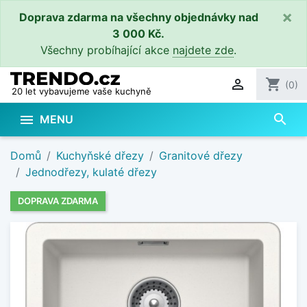
×
Doprava zdarma na všechny objednávky nad
3 000 Kč.
Všechny probíhající akce
najdete zde
.

shopping_cart
(0)
20 let vybavujeme vaše kuchyně
search

MENU
Domů
Kuchyňské dřezy
Granitové dřezy
Jednodřezy, kulaté dřezy
DOPRAVA ZDARMA