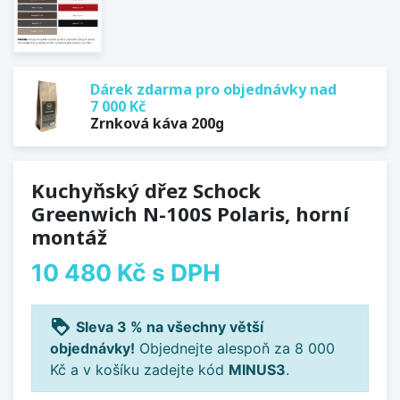
Dárek zdarma pro objednávky nad
7 000 Kč
Zrnková káva 200g
Kuchyňský dřez Schock
Greenwich N-100S Polaris, horní
montáž
10 480 Kč
s DPH
loyalty
Sleva 3 % na všechny větší
objednávky!
Objednejte alespoň za 8 000
Kč a v košíku zadejte kód
MINUS3
.