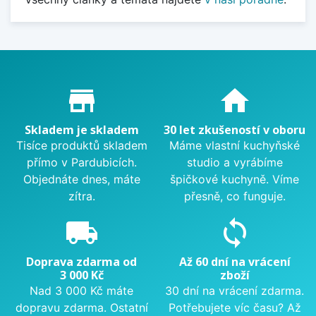
Proč nakupovat u nás?
store_mall_directory
home
Skladem je skladem
30 let zkušeností v oboru
Tisíce produktů skladem
Máme vlastní kuchyňské
přímo v Pardubicích.
studio a vyrábíme
Objednáte dnes, máte
špičkové kuchyně. Víme
zítra.
přesně, co funguje.
local_shipping
sync
Doprava zdarma od
Až 60 dní na vrácení
3 000 Kč
zboží
Nad 3 000 Kč máte
30 dní na vrácení zdarma.
dopravu zdarma. Ostatní
Potřebujete víc času? Až