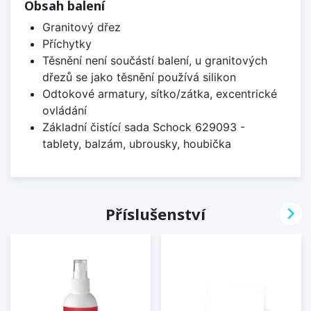
Obsah balení
Granitový dřez
Příchytky
Těsnění není součástí balení, u granitových
dřezů se jako těsnění používá silikon
Odtokové armatury, sítko/zátka, excentrické
ovládání
Základní čistící sada Schock 629093 -
tablety, balzám, ubrousky, houbička

Příslušenství