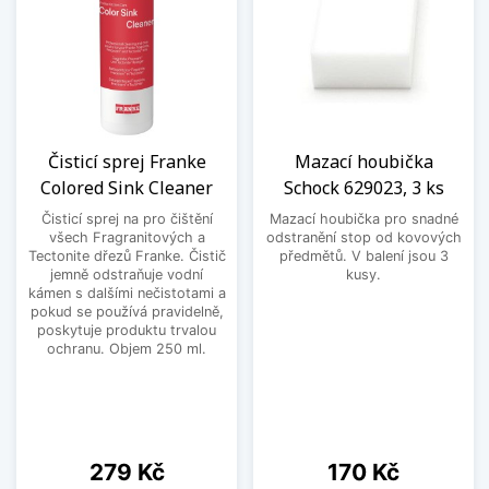
Čisticí sprej Franke
Mazací houbička
Colored Sink Cleaner
Schock 629023, 3 ks
Čisticí sprej na pro čištění
Mazací houbička pro snadné
všech Fragranitových a
odstranění stop od kovových
Tectonite dřezů Franke. Čistič
předmětů. V balení jsou 3
jemně odstraňuje vodní
kusy.
kámen s dalšími nečistotami a
pokud se používá pravidelně,
poskytuje produktu trvalou
ochranu. Objem 250 ml.
Cena
Cena
279 Kč
170 Kč