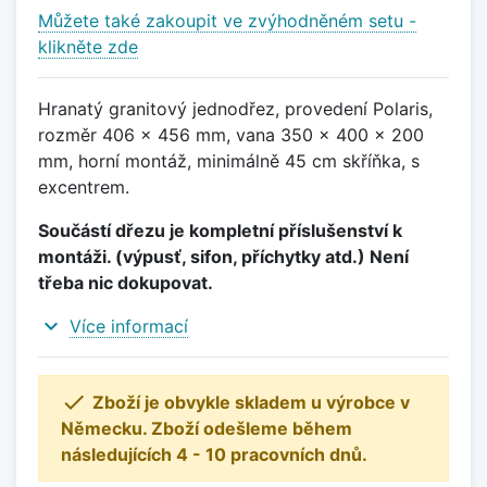
Můžete také zakoupit ve zvýhodněném setu -
klikněte zde
Hranatý granitový jednodřez, provedení Polaris,
rozměr 406 x 456 mm, vana 350 x 400 x 200
mm, horní montáž, minimálně 45 cm skříňka, s
excentrem.
Součástí dřezu je kompletní příslušenství k
montáži. (výpusť, sifon, příchytky atd.) Není
třeba nic dokupovat.
expand_more
Více informací

Zboží je obvykle skladem u výrobce v
Německu. Zboží odešleme během
následujících 4 - 10 pracovních dnů.