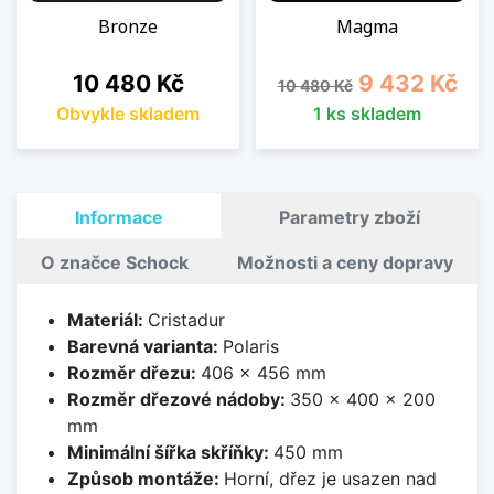
Bronze
Magma
Cena
Běžná cena
Cena
10 480 Kč
9 432 Kč
10 480 Kč
Obvykle skladem
1 ks skladem
Informace
Parametry zboží
O značce Schock
Možnosti a ceny dopravy
Materiál:
Cristadur
Barevná varianta:
Polaris
Rozměr dřezu:
406 x 456 mm
Rozměr dřezové nádoby:
350 x 400 x 200
mm
Minimální šířka skříňky:
450 mm
Způsob montáže:
Horní, dřez je usazen nad