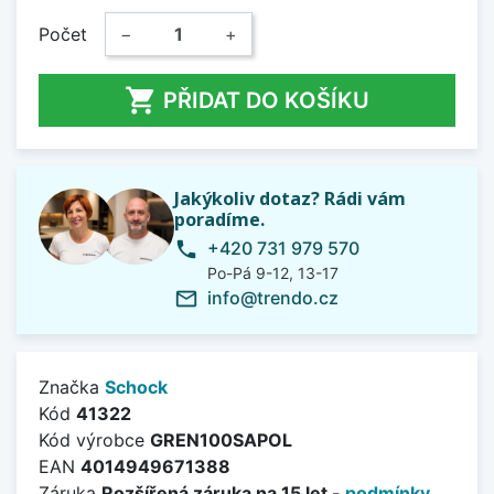
Počet
−
+

PŘIDAT DO KOŠÍKU
Jakýkoliv dotaz? Rádi vám
poradíme.
+420 731 979 570
phone
Po-Pá 9-12, 13-17
info@trendo.cz
mail_outline
Značka
Schock
Kód
41322
Kód výrobce
GREN100SAPOL
EAN
4014949671388
Záruka
Rozšířená záruka na 15 let -
podmínky