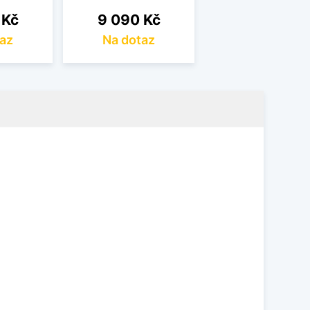
Cena
 Kč
9 090 Kč
az
Na dotaz