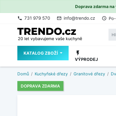
Doprava zdarma na 
731 979 570
info@trendo.cz
Po-
phone
mail_outline
access_time
20 let vybavujeme vaše kuchyně
flash_on
KATALOG ZBOŽÍ
VÝPRODEJ
Domů
Kuchyňské dřezy
Granitové dřezy
Dv
DOPRAVA ZDARMA