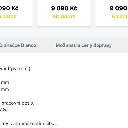
na
Cena
Cena
090 Kč
9 090 Kč
9 090
 dotaz
Na dotaz
Na dot
O značce Blanco
Možnosti a ceny dopravy
nými třpytkami)
0 mm
0 mm
d pracovní desku
táže
 otevírá zamáčknutím sítka.