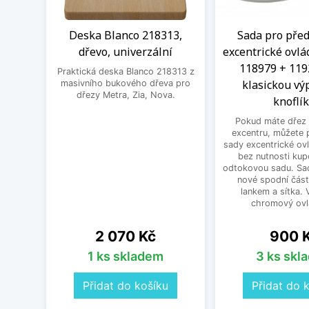
Deska Blanco 218313,
Sada pro před
dřevo, univerzální
excentrické ovlá
118979 + 119
Praktická deska Blanco 218313 z
klasickou výp
masivního bukového dřeva pro
dřezy Metra, Zia, Nova.
knoflí
Pokud máte dřez 
excentru, můžete 
sady excentrické ov
bez nutnosti kup
odtokovou sadu. Sad
nové spodní část
lankem a sítka. V
chromový ovlá
Cena
Cena
2 070 Kč
900 
1 ks skladem
3 ks skl
Přidat do košíku
Přidat do 