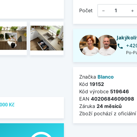
Počet
−
+
Jakýkol
+420
phone
Po-Pá
Značka
Blanco
Kód
19152
Kód výrobce
519646
EAN
4020684609098
000 Kč
Záruka
24 měsíců
Zboží pochází z oficiální