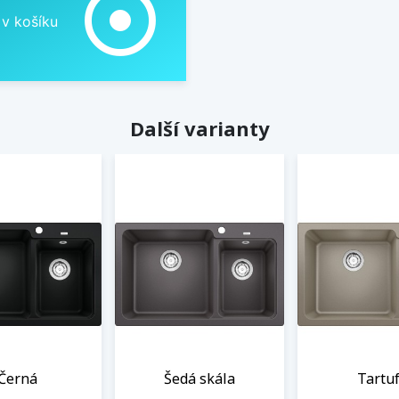
adjust
 v košíku
Další varianty
Černá
Šedá skála
Tartu