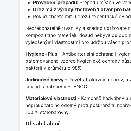
Provedení přepadu:
Přepad umístěn ve van
Dřez má z výroby zhotoven 1 otvor pro bate
Pokud chcete mít u dřezu excentrické ovlád
Nepřekonatelně trvanlivý a snadno udržovateln
kompozitního materiálu dosud nebývalou odoln
vylepšenými vlastnostmi pro údržbu všech prod
Hygiene+Plus
- Antibakteriální ochrana Hygien
patentovaného vzorce hygienické ochrany působ
bakterií v průměru o 98%.
Jedinečné barvy
- Devět atraktivních barev, u
soulad s bateriemi BLANCO.
Materiálové vlastnosti
- Kamenně hedvábný a m
nepřekonatelně odolný proti poškrábání, nepře
100 % stálobarevný.
Obsah balení