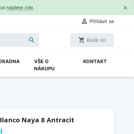
×
kce
najdete zde
.

Přihlásit se

shopping_cart
Košík
(0)
ORADNA
VŠE O
KONTAKT
NÁKUPU
lanco Naya 8 Antracit
H