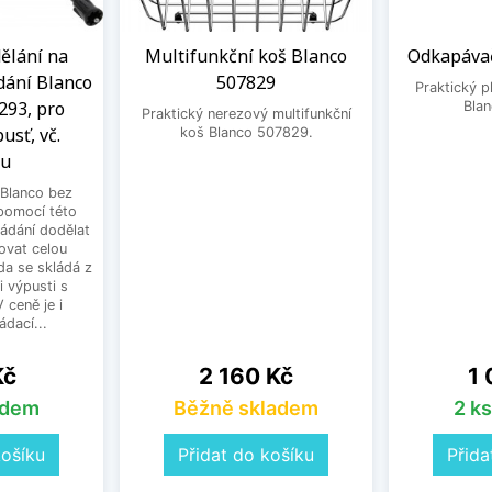
ělání na
Multifunkční koš Blanco
Odkapávač
dání Blanco
507829
Praktický 
293, pro
Bla
Praktický nerezový multifunkční
usť, vč.
koš Blanco 507829.
ku
Blanco bez
pomocí této
ládání dodělat
ovat celou
a se skládá z
i výpusti s
 ceně je i
dací...
Cena
Ce
Kč
2 160 Kč
1 
adem
Běžně skladem
2 k
košíku
Přidat do košíku
Přida