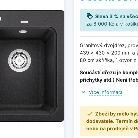
loyalty
Sleva 3 % na všec
za 8 000 Kč a v koší
Granitový dvojdřez, pro
439 x 430 x 200 mm a 2
80 cm skříňka, 1 otvor z
Součástí dřezu je komple
příchytky atd.) Není tře
expand_more
Více informací

Zboží by mělo být
dodavatele. Termín d
nebo na prodejně v P