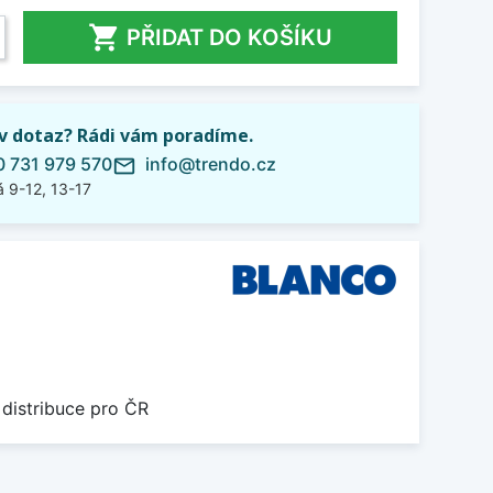

PŘIDAT DO KOŠÍKU
iv dotaz? Rádi vám poradíme.
 731 979 570
info@trendo.cz
mail_outline
 9-12, 13-17
 distribuce pro ČR