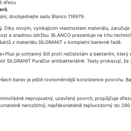
ě dřezu
rii.
ání, doobjednejte sadu Blanco 118979.
ý. Díky novým, vynikajícím vlastnostem materiálu, zaruču
ost a snadnou údržbu. BLANCO prezentuje na trhu technick
uktů z materiálu SILGRANIT v kompletní barevné řadě.
e+Plus je ochranný štít proti nečistotám a bakteriím, kter
í SILGRANIT PuraDur antibakteriálně. Testy prokazují, že 
 všech barev je ještě rovnoměrnější konzistence povrchu. B
imořádně nepropustný, uzavřený povrch, propůjčuje dřez
konatelně nerozbitný, nepřekonatelně tepluvzdorný do 280