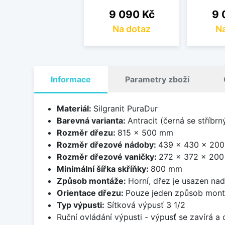
Cena
Ce
9 090 Kč
9 
Na dotaz
Na
Informace
Parametry zboží
Materiál:
Silgranit PuraDur
Barevná varianta:
Antracit (černá se stříbr
Rozměr dřezu:
815 x 500 mm
Rozměr dřezové nádoby:
439 x 430 x 20
Rozměr dřezové vaničky:
272 x 372 x 20
Minimální šířka skříňky:
800 mm
Způsob montáže:
Horní, dřez je usazen na
Orientace dřezu:
Pouze jeden způsob mon
Typ výpusti:
Sítková výpusť 3 1/2
Ruční ovládání výpusti - výpusť se zavírá a