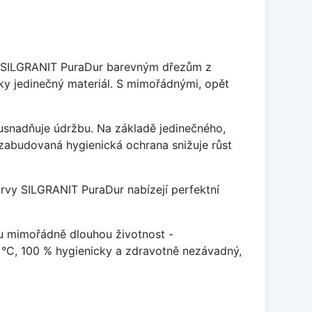
je SILGRANIT PuraDur barevným dřezům z
y jedinečný materiál. S mimořádnými, opět
ý usnadňuje údržbu. Na základě jedinečného,
zabudovaná hygienická ochrana snižuje růst
arvy SILGRANIT PuraDur nabízejí perfektní
u mimořádně dlouhou životnost -
 °C, 100 % hygienicky a zdravotně nezávadný,