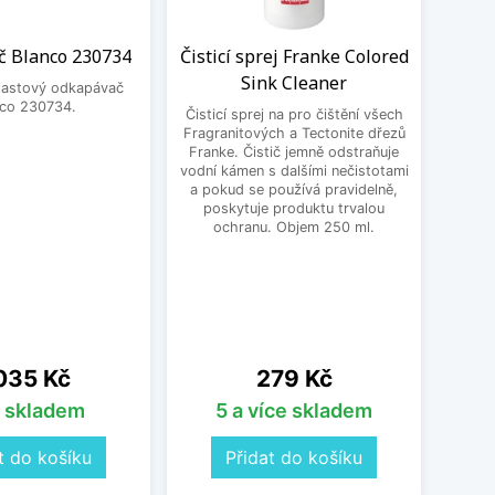
 Blanco 230734
Čisticí sprej Franke Colored
BE
Sink Cleaner
3
plastový odkapávač
nco 230734.
Čisticí sprej na pro čištění všech
BEK
Fragranitových a Tectonite dřezů
Franke. Čistič jemně odstraňuje
vodní kámen s dalšími nečistotami
a pokud se používá pravidelně,
poskytuje produktu trvalou
ochranu. Objem 250 ml.
na
Cena
035 Kč
279 Kč
s skladem
5 a více skladem
t do košíku
Přidat do košíku