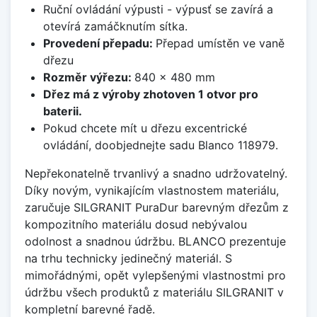
Ruční ovládání výpusti - výpusť se zavírá a
otevírá zamáčknutím sítka.
Provedení přepadu:
Přepad umístěn ve vaně
dřezu
Rozměr výřezu:
840 x 480 mm
Dřez má z výroby zhotoven 1 otvor pro
baterii.
Pokud chcete mít u dřezu excentrické
ovládání, doobjednejte sadu Blanco 118979.
Nepřekonatelně trvanlivý a snadno udržovatelný.
Díky novým, vynikajícím vlastnostem materiálu,
zaručuje SILGRANIT PuraDur barevným dřezům z
kompozitního materiálu dosud nebývalou
odolnost a snadnou údržbu. BLANCO prezentuje
na trhu technicky jedinečný materiál. S
mimořádnými, opět vylepšenými vlastnostmi pro
údržbu všech produktů z materiálu SILGRANIT v
kompletní barevné řadě.