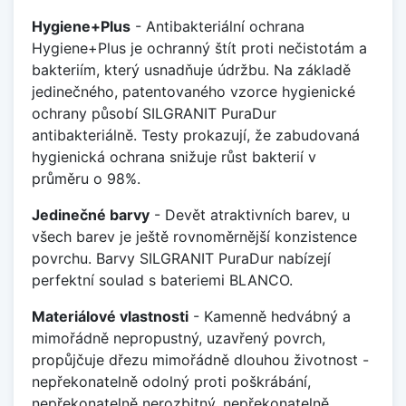
Hygiene+Plus
- Antibakteriální ochrana
Hygiene+Plus je ochranný štít proti nečistotám a
bakteriím, který usnadňuje údržbu. Na základě
jedinečného, patentovaného vzorce hygienické
ochrany působí SILGRANIT PuraDur
antibakteriálně. Testy prokazují, že zabudovaná
hygienická ochrana snižuje růst bakterií v
průměru o 98%.
Jedinečné barvy
- Devět atraktivních barev, u
všech barev je ještě rovnoměrnější konzistence
povrchu. Barvy SILGRANIT PuraDur nabízejí
perfektní soulad s bateriemi BLANCO.
Materiálové vlastnosti
- Kamenně hedvábný a
mimořádně nepropustný, uzavřený povrch,
propůjčuje dřezu mimořádně dlouhou životnost -
nepřekonatelně odolný proti poškrábání,
nepřekonatelně nerozbitný, nepřekonatelně