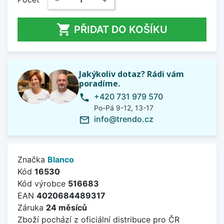

PŘIDAT DO KOŠÍKU
Jakýkoliv dotaz? Rádi vám
poradíme.
+420 731 979 570
phone
Po-Pá 9-12, 13-17
info@trendo.cz
mail_outline
Značka
Blanco
Kód
16530
Kód výrobce
516683
EAN
4020684489317
Záruka
24 měsíců
Zboží pochází z oficiální distribuce pro ČR