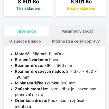
Cena
Cena
8 901 Kč
8 901 Kč
1 ks skladem
Běžně skladem
Informace
Parametry zboží
O značce Blanco
Možnosti a ceny dopravy
Materiál:
Silgranit PuraDur
Barevná varianta:
Káva
Rozměr dřezu:
860 x 500 mm
Rozměr dřezových nádob:
2 x 375 x 450 x
190 mm
Minimální šířka skříňky:
900 mm
Způsob montáže:
Horní, dřez je usazen nad
pracovní desku
Orientace dřezu:
Pouze jeden způsob
montáže