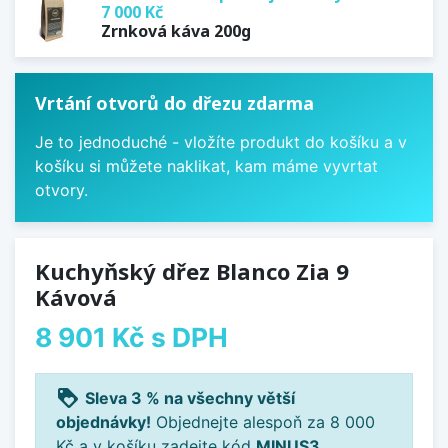
7 000 Kč
Zrnková káva 200g
Vrtání otvorů do dřezu zdarma
Je to jednoduché - vložíte produkt do košíku a v
košíku si můžete naklikat, kam máme vyvrtat
otvory.
Kuchyňský dřez Blanco Zia 9
Kávová
8 901 Kč
s DPH
loyalty
Sleva 3 % na všechny větší
objednávky!
Objednejte alespoň za 8 000
Kč a v košíku zadejte kód
MINUS3
.