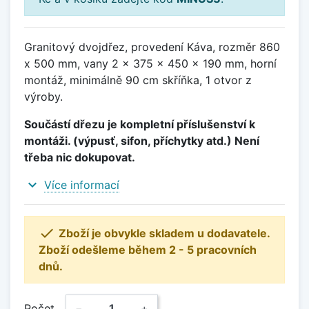
Granitový dvojdřez, provedení Káva, rozměr 860
x 500 mm, vany 2 x 375 x 450 x 190 mm, horní
montáž, minimálně 90 cm skříňka, 1 otvor z
výroby.
Součástí dřezu je kompletní příslušenství k
montáži. (výpusť, sifon, příchytky atd.) Není
třeba nic dokupovat.
expand_more
Více informací

Zboží je obvykle skladem u dodavatele.
Zboží odešleme během 2 - 5 pracovních
dnů.
Počet
−
+