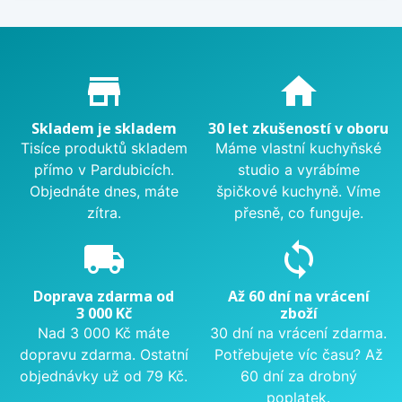
Proč nakupovat u nás?
store_mall_directory
home
Skladem je skladem
30 let zkušeností v oboru
Tisíce produktů skladem
Máme vlastní kuchyňské
přímo v Pardubicích.
studio a vyrábíme
Objednáte dnes, máte
špičkové kuchyně. Víme
zítra.
přesně, co funguje.
local_shipping
sync
Doprava zdarma od
Až 60 dní na vrácení
3 000 Kč
zboží
Nad 3 000 Kč máte
30 dní na vrácení zdarma.
dopravu zdarma. Ostatní
Potřebujete víc času? Až
objednávky už od 79 Kč.
60 dní za drobný
poplatek.