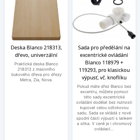
Deska Blanco 218313,
Sada pro předělání na
dřevo, univerzální
excentrické ovládání
Blanco 118979 +
Praktická deska Blanco
119293, pro klasickou
218313 z masivního
bukového dřeva pro dřezy
výpusť, vč. knoflíku
Metra, Zia, Nova.
Pokud máte dřez Blanco bez
excentru, můžete pomocí
této sady excentrické
ovládání dodělat bez nutnosti
kupovat celou odtokovou
sadu. Sada se skládá z nové
spodní části výpusti s lankem
a sítka. V ceně je i chromový
ovládací...