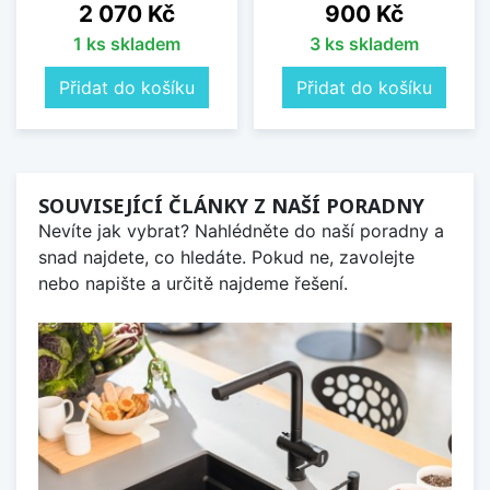
Cena
Cena
2 070 Kč
900 Kč
1 ks skladem
3 ks skladem
Přidat do košíku
Přidat do košíku
SOUVISEJÍCÍ ČLÁNKY Z NAŠÍ PORADNY
Nevíte jak vybrat? Nahlédněte do naší poradny a
snad najdete, co hledáte. Pokud ne, zavolejte
nebo napište a určitě najdeme řešení.