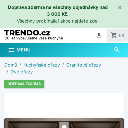
×
Doprava zdarma na všechny objednávky nad
3 000 Kč.
Všechny probíhající akce
najdete zde
.

shopping_cart
(0)
20 let vybavujeme vaše kuchyně
search

MENU
Domů
Kuchyňské dřezy
Granitové dřezy
Dvojdřezy
DOPRAVA ZDARMA