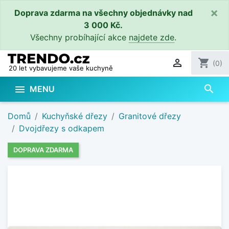
×
Doprava zdarma na všechny objednávky nad
3 000 Kč.
Všechny probíhající akce
najdete zde
.

shopping_cart
(0)
20 let vybavujeme vaše kuchyně
search

MENU
Domů
Kuchyňské dřezy
Granitové dřezy
Dvojdřezy s odkapem
DOPRAVA ZDARMA