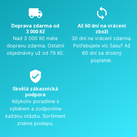
local_shipping
sync
Doprava zdarma od
Až 60 dní na vrácení
3 000 Kč
zboží
Nad 3 000 Kč máte
30 dní na vrácení zdarma.
dopravu zdarma. Ostatní
Potřebujete víc času? Až
objednávky už od 79 Kč.
60 dní za drobný
poplatek.
verified_user
Skvělá zákaznická
podpora
Kdykoliv poradíme s
výběrem a zodpovíme
každou otázku. Sortiment
známe poslepu.