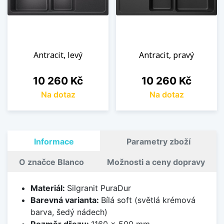
Antracit, levý
Antracit, pravý
Cena
Cena
10 260 Kč
10 260 Kč
Na dotaz
Na dotaz
Informace
Parametry zboží
O značce Blanco
Možnosti a ceny dopravy
Materiál:
Silgranit PuraDur
Barevná varianta:
Bílá soft (světlá krémová
barva, šedý nádech)
Rozměr dřezu:
1160 x 500 mm