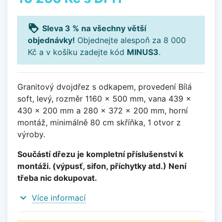
loyalty
Sleva 3 % na všechny větší
objednávky!
Objednejte alespoň za 8 000
Kč a v košíku zadejte kód
MINUS3
.
Granitový dvojdřez s odkapem, provedení Bílá
soft, levý, rozměr 1160 x 500 mm, vana 439 x
430 x 200 mm a 280 x 372 x 200 mm, horní
montáž, minimálně 80 cm skříňka, 1 otvor z
výroby.
Součástí dřezu je kompletní příslušenství k
montáži. (výpusť, sifon, příchytky atd.) Není
třeba nic dokupovat.
expand_more
Více informací