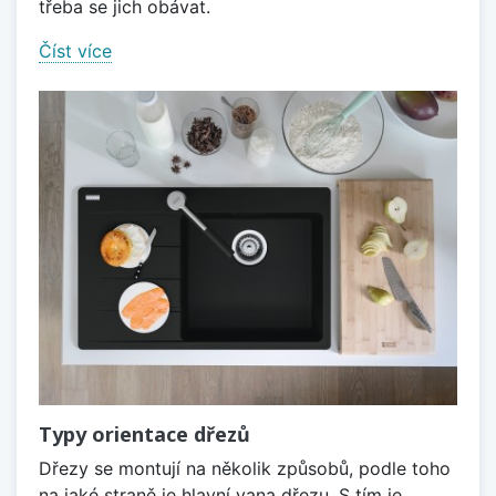
třeba se jich obávat.
Číst více
Typy orientace dřezů
Dřezy se montují na několik způsobů, podle toho
na jaké straně je hlavní vana dřezu. S tím je