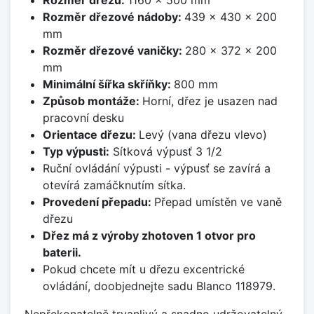
Rozměr dřezové nádoby:
439 x 430 x 200
mm
Rozměr dřezové vaničky:
280 x 372 x 200
mm
Minimální šířka skříňky:
800 mm
Způsob montáže:
Horní, dřez je usazen nad
pracovní desku
Orientace dřezu:
Levý (vana dřezu vlevo)
Typ výpusti:
Sítková výpusť 3 1/2
Ruční ovládání výpusti - výpusť se zavírá a
otevírá zamáčknutím sítka.
Provedení přepadu:
Přepad umístěn ve vaně
dřezu
Dřez má z výroby zhotoven 1 otvor pro
baterii.
Pokud chcete mít u dřezu excentrické
ovládání, doobjednejte sadu Blanco 118979.
Nepřekonatelně trvanlivý a snadno udržovatelný.