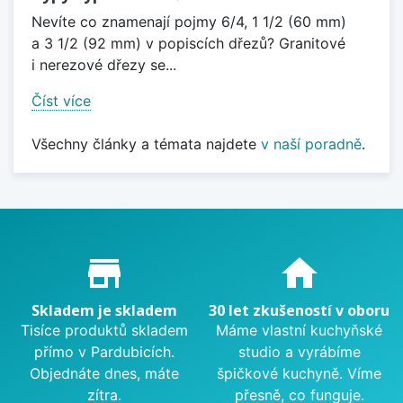
Nevíte co znamenají pojmy 6/4, 1 1/2 (60 mm)
a 3 1/2 (92 mm) v popiscích dřezů? Granitové
i nerezové dřezy se...
Číst více
Všechny články a témata najdete
v naší poradně
.
Proč nakupovat u nás?
store_mall_directory
home
Skladem je skladem
30 let zkušeností v oboru
Tisíce produktů skladem
Máme vlastní kuchyňské
přímo v Pardubicích.
studio a vyrábíme
Objednáte dnes, máte
špičkové kuchyně. Víme
zítra.
přesně, co funguje.