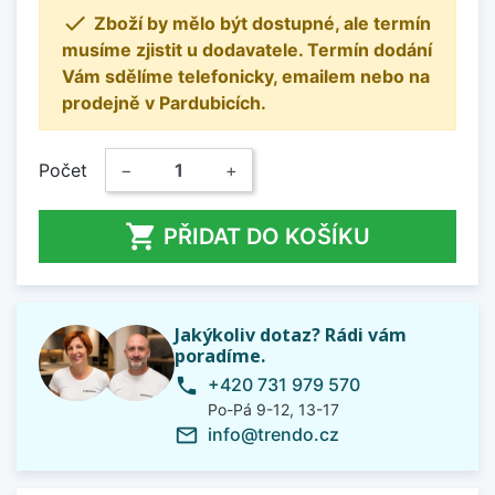

Zboží by mělo být dostupné, ale termín
musíme zjistit u dodavatele. Termín dodání
Vám sdělíme telefonicky, emailem nebo na
prodejně v Pardubicích.
Počet
−
+

PŘIDAT DO KOŠÍKU
Jakýkoliv dotaz? Rádi vám
poradíme.
+420 731 979 570
phone
Po-Pá 9-12, 13-17
info@trendo.cz
mail_outline