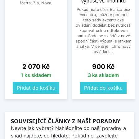
výpusť, vč. knoflíku
Metra, Zia, Nova.
Pokud máte dřez Blanco bez
excentru, můžete pomocí
této sady excentrické
ovládání dodělat bez nutnosti
kupovat celou odtokovou
sadu. Sada se skládá z nové
spodní části výpusti s lankem
a sítka. V ceně je i chromový
ovládací...
Cena
Cena
2 070 Kč
900 Kč
1 ks skladem
3 ks skladem
Přidat do košíku
Přidat do košíku
SOUVISEJÍCÍ ČLÁNKY Z NAŠÍ PORADNY
Nevíte jak vybrat? Nahlédněte do naší poradny a
snad najdete, co hledáte. Pokud ne, zavolejte