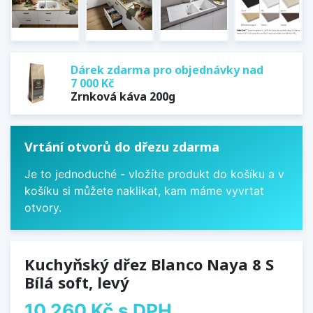
Dárek zdarma pro objednávky nad
7 000 Kč
Zrnková káva 200g
Vrtání otvorů do dřezu zdarma
Je to jednoduché - vložíte produkt do košíku a v
košíku si můžete naklikat, kam máme vyvrtat
otvory.
Kuchyňský dřez Blanco Naya 8 S
Bílá soft, levý
10 260 Kč
s DPH