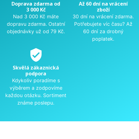
Doprava zdarma od
Až 60 dní na vrácení
3 000 Kč
zboží
Nad 3 000 Kč máte
30 dní na vrácení zdarma.
dopravu zdarma. Ostatní
Potřebujete víc času? Až
objednávky už od 79 Kč.
60 dní za drobný
poplatek.
verified_user
Skvělá zákaznická
podpora
Kdykoliv poradíme s
výběrem a zodpovíme
každou otázku. Sortiment
známe poslepu.