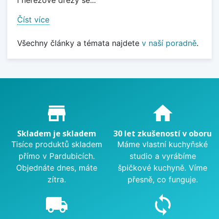
i nerezové dřezy se...
Číst více
Všechny články a témata najdete
v naší poradně
.
Proč nakupovat u nás?
store_mall_directory
home
Skladem je skladem
30 let zkušeností v oboru
Tisíce produktů skladem
Máme vlastní kuchyňské
přímo v Pardubicích.
studio a vyrábíme
Objednáte dnes, máte
špičkové kuchyně. Víme
zítra.
přesně, co funguje.
local_shipping
sync