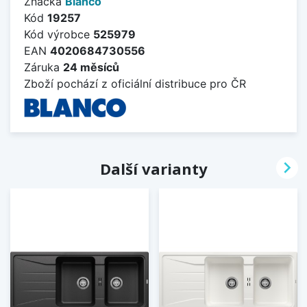
Značka
Blanco
Kód
19257
Kód výrobce
525979
EAN
4020684730556
Záruka
24 měsíců
Zboží pochází z oficiální distribuce pro ČR

Další varianty