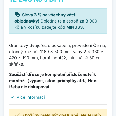
loyalty
Sleva 3 % na všechny větší
objednávky!
Objednejte alespoň za 8 000
Kč a v košíku zadejte kód
MINUS3
.
Granitový dvojdřez s odkapem, provedení Černá,
otočný, rozměr 1160 x 500 mm, vany 2 x 330 x
420 x 190 mm, horní montáž, minimálně 80 cm
skříňka.
Součástí dřezu je kompletní příslušenství k
montáži. (výpusť, sifon, příchytky atd.) Není
třeba nic dokupovat.
expand_more
Více informací

Zboží by mělo být dostupné, ale termín