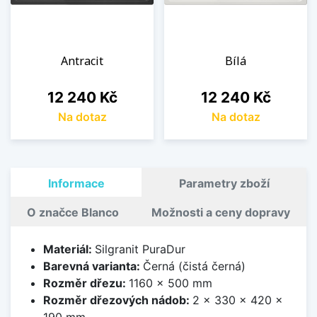
Antracit
Bílá
Cena
Cena
12 240 Kč
12 240 Kč
Na dotaz
Na dotaz
Informace
Parametry zboží
O značce Blanco
Možnosti a ceny dopravy
Materiál:
Silgranit PuraDur
Barevná varianta:
Černá (čistá černá)
Rozměr dřezu:
1160 x 500 mm
Rozměr dřezových nádob:
2 x 330 x 420 x
190 mm