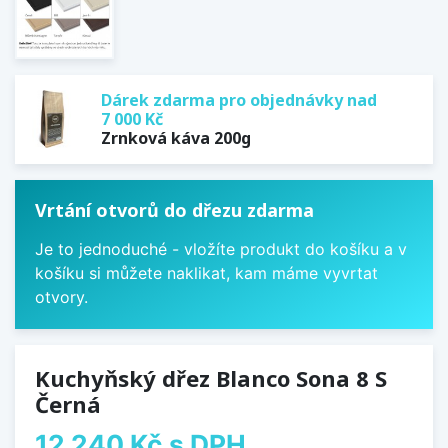
Dárek zdarma pro objednávky nad
7 000 Kč
Zrnková káva 200g
Vrtání otvorů do dřezu zdarma
Je to jednoduché - vložíte produkt do košíku a v
košíku si můžete naklikat, kam máme vyvrtat
otvory.
Kuchyňský dřez Blanco Sona 8 S
Černá
12 240 Kč
s DPH