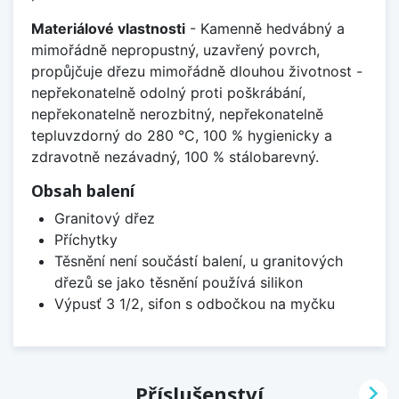
Materiálové vlastnosti
- Kamenně hedvábný a
mimořádně nepropustný, uzavřený povrch,
propůjčuje dřezu mimořádně dlouhou životnost -
nepřekonatelně odolný proti poškrábání,
nepřekonatelně nerozbitný, nepřekonatelně
tepluvzdorný do 280 °C, 100 % hygienicky a
zdravotně nezávadný, 100 % stálobarevný.
Obsah balení
Granitový dřez
Příchytky
Těsnění není součástí balení, u granitových
dřezů se jako těsnění používá silikon
Výpusť 3 1/2, sifon s odbočkou na myčku

Příslušenství