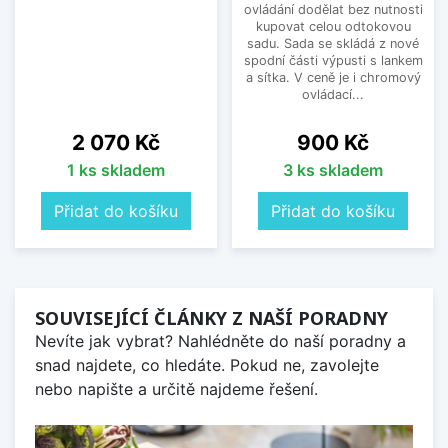
ovládání dodělat bez nutnosti
kupovat celou odtokovou
sadu. Sada se skládá z nové
spodní části výpusti s lankem
a sítka. V ceně je i chromový
ovládací...
Cena
Cena
2 070 Kč
900 Kč
1 ks skladem
3 ks skladem
Přidat do košíku
Přidat do košíku
SOUVISEJÍCÍ ČLÁNKY Z NAŠÍ PORADNY
Nevíte jak vybrat? Nahlédněte do naší poradny a
snad najdete, co hledáte. Pokud ne, zavolejte
nebo napište a určitě najdeme řešení.