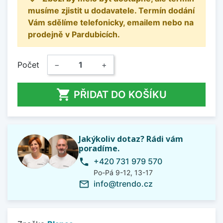
musíme zjistit u dodavatele. Termín dodání
Vám sdělíme telefonicky, emailem nebo na
prodejně v Pardubicích.
Počet
−
+

PŘIDAT DO KOŠÍKU
Jakýkoliv dotaz? Rádi vám
poradíme.
+420 731 979 570
phone
Po-Pá 9-12, 13-17
info@trendo.cz
mail_outline