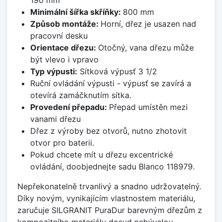
Minimální šířka skříňky:
800 mm
Způsob montáže:
Horní, dřez je usazen nad
pracovní desku
Orientace dřezu:
Otočný, vana dřezu může
být vlevo i vpravo
Typ výpusti:
Sítková výpusť 3 1/2
Ruční ovládání výpusti - výpusť se zavírá a
otevírá zamáčknutím sítka.
Provedení přepadu:
Přepad umístěn mezi
vanami dřezu
Dřez z výroby bez otvorů, nutno zhotovit
otvor pro baterii.
Pokud chcete mít u dřezu excentrické
ovládání, doobjednejte sadu Blanco 118979.
Nepřekonatelně trvanlivý a snadno udržovatelný.
Díky novým, vynikajícím vlastnostem materiálu,
zaručuje SILGRANIT PuraDur barevným dřezům z
kompozitního materiálu dosud nebývalou