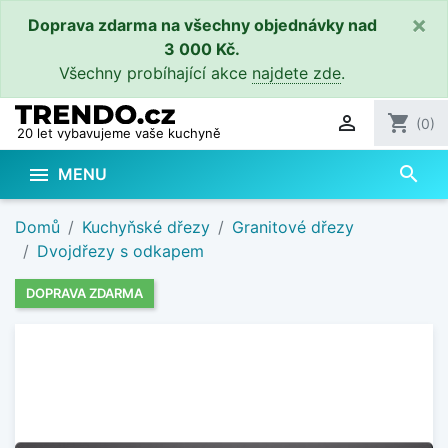
×
Doprava zdarma na všechny objednávky nad
3 000 Kč.
Všechny probíhající akce
najdete zde
.

shopping_cart
(0)
20 let vybavujeme vaše kuchyně
search

MENU
Domů
Kuchyňské dřezy
Granitové dřezy
Dvojdřezy s odkapem
DOPRAVA ZDARMA