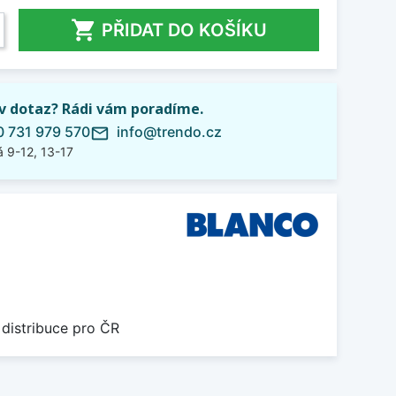

PŘIDAT DO KOŠÍKU
iv dotaz? Rádi vám poradíme.
 731 979 570
info@trendo.cz
mail_outline
 9-12, 13-17
 distribuce pro ČR