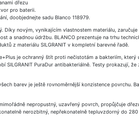
anami dřezu
vor pro baterii.
ání, doobjednejte sadu Blanco 118979.
ý. Díky novým, vynikajícím vlastnostem materiálu, zaruču
ost a snadnou údržbu. BLANCO prezentuje na trhu technick
uktů z materiálu SILGRANIT v kompletní barevné řadě.
e+Plus je ochranný štít proti nečistotám a bakteriím, kter
í SILGRANIT PuraDur antibakteriálně. Testy prokazují, že 
 všech barev je ještě rovnoměrnější konzistence povrchu. B
imořádně nepropustný, uzavřený povrch, propůjčuje dřez
konatelně nerozbitný, nepřekonatelně tepluvzdorný do 280