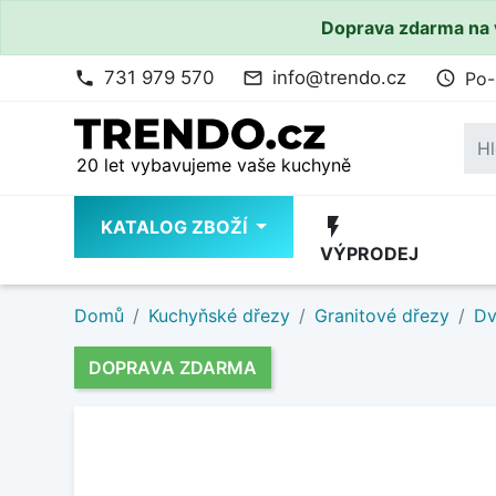
Doprava zdarma na 
731 979 570
info@trendo.cz
Po-
phone
mail_outline
access_time
20 let vybavujeme vaše kuchyně
flash_on
KATALOG ZBOŽÍ
VÝPRODEJ
Domů
Kuchyňské dřezy
Granitové dřezy
Dv
DOPRAVA ZDARMA