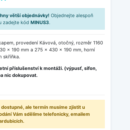
hny větší objednávky!
Objednejte alespoň
ku zadejte kód
MINUS3
.
kapem, provedení Kávová, otočný, rozměr 1160
30 x 190 mm a 275 x 430 x 190 mm, horní
 skříňka.
tní příslušenství k montáži. (výpusť, sifon,
ba nic dokupovat.
 dostupné, ale termín musíme zjistit u
odání Vám sdělíme telefonicky, emailem
ardubicích.