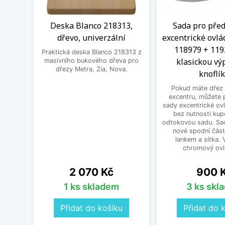
Deska Blanco 218313,
Sada pro před
dřevo, univerzální
excentrické ovlá
118979 + 119
Praktická deska Blanco 218313 z
klasickou výp
masivního bukového dřeva pro
dřezy Metra, Zia, Nova.
knoflí
Pokud máte dřez 
excentru, můžete 
sady excentrické ov
bez nutnosti kup
odtokovou sadu. Sad
nové spodní část
lankem a sítka. V
chromový ovlá
Cena
Cena
2 070 Kč
900 
1 ks skladem
3 ks skl
Přidat do košíku
Přidat do 