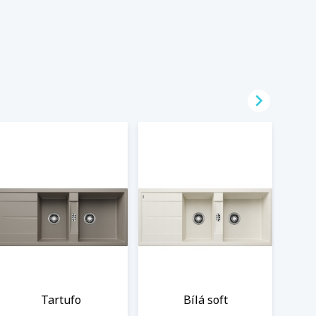

Tartufo
Bílá soft