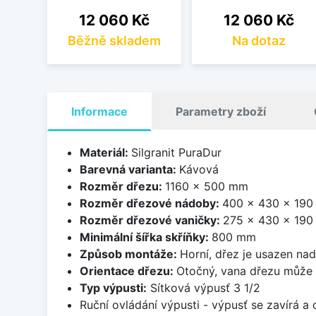
Cena
Cena
12 060 Kč
12 060 Kč
Běžně skladem
Na dotaz
Informace
Parametry zboží
Materiál:
Silgranit PuraDur
Barevná varianta:
Kávová
Rozměr dřezu:
1160 x 500 mm
Rozměr dřezové nádoby:
400 x 430 x 19
Rozměr dřezové vaničky:
275 x 430 x 19
Minimální šířka skříňky:
800 mm
Způsob montáže:
Horní, dřez je usazen na
Orientace dřezu:
Otočný, vana dřezu může 
Typ výpusti:
Sítková výpusť 3 1/2
Ruční ovládání výpusti - výpusť se zavírá a