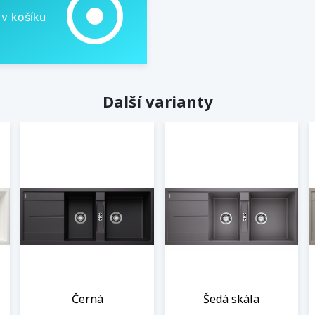
adjust
 v košíku
Další varianty
Černá
Šedá skála