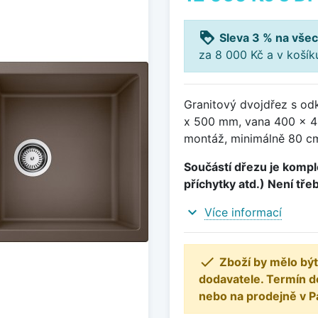
loyalty
Sleva 3 % na všec
za 8 000 Kč a v koší
Granitový dvojdřez s od
x 500 mm, vana 400 x 4
montáž, minimálně 80 cm
Součástí dřezu je komple
příchytky atd.) Není tře
expand_more
Více informací

Zboží by mělo být
dodavatele. Termín d
nebo na prodejně v P