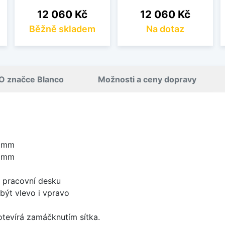
Cena
Cena
12 060 Kč
12 060 Kč
Běžně skladem
Na dotaz
O značce Blanco
Možnosti a ceny dopravy
0 mm
0 mm
d pracovní desku
být vlevo i vpravo
 otevírá zamáčknutím sítka.