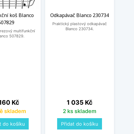
kční koš Blanco
Odkapávač Blanco 230734
Roh
507829
Bla
Praktický plastový odkapávač
Da
Blanco 230734.
rezový multifunkční
lanco 507829.
Prak
2358
Pleon
na
Cena
160 Kč
1 035 Kč
ě skladem
2 ks skladem
t do košíku
Přidat do košíku