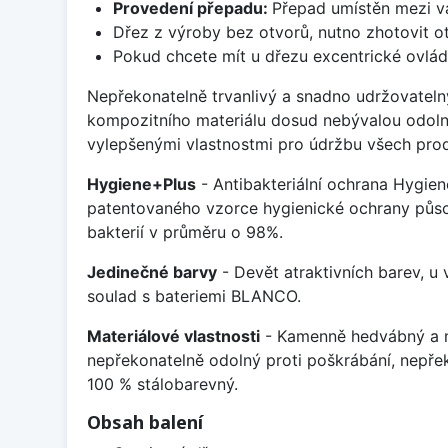
Provedení přepadu:
Přepad umístěn mezi v
Dřez z výroby bez otvorů, nutno zhotovit ot
Pokud chcete mít u dřezu excentrické ovlád
Nepřekonatelně trvanlivý a snadno udržovateln
kompozitního materiálu dosud nebývalou odoln
vylepšenými vlastnostmi pro údržbu všech prod
Hygiene+Plus
- Antibakteriální ochrana Hygien
patentovaného vzorce hygienické ochrany působ
bakterií v průměru o 98%.
Jedinečné barvy
- Devět atraktivních barev, u
soulad s bateriemi BLANCO.
Materiálové vlastnosti
- Kamenně hedvábný a m
nepřekonatelně odolný proti poškrábání, nepře
100 % stálobarevný.
Obsah balení