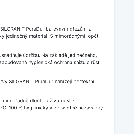
je SILGRANIT PuraDur barevným dřezům z
y jedinečný materiál. S mimořádnými, opět
ý usnadňuje údržbu. Na základě jedinečného,
zabudovaná hygienická ochrana snižuje růst
arvy SILGRANIT PuraDur nabízejí perfektní
u mimořádně dlouhou životnost -
 °C, 100 % hygienicky a zdravotně nezávadný,