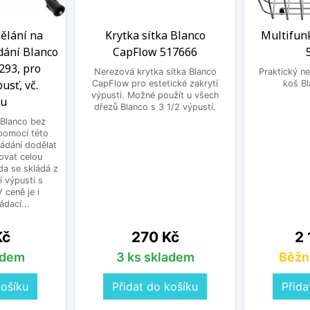
ělání na
Krytka sítka Blanco
Multifun
dání Blanco
CapFlow 517666
293, pro
Nerezová krytka sítka Blanco
Praktický ne
usť, vč.
CapFlow pro estetické zakrytí
koš B
výpusti. Možné použít u všech
ku
dřezů Blanco s 3 1/2 výpustí.
Blanco bez
pomocí této
ládání dodělat
ovat celou
a se skládá z
i výpusti s
 ceně je i
dací...
Cena
Ce
Kč
270 Kč
2 
adem
3 ks skladem
Běžn
košíku
Přidat do košíku
Přida