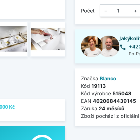
Počet
−
+
Jakýkol
+420
phone
Po-Pá
Značka
Blanco
Kód
19113
Kód výrobce
515048
EAN
4020684439145
000 Kč
Záruka
24 měsíců
Zboží pochází z oficiální