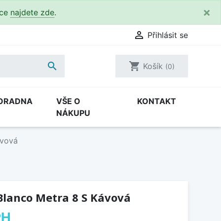
×
kce
najdete zde
.

Přihlásit se

shopping_cart
Košík
(0)
ORADNA
VŠE O
KONTAKT
NÁKUPU
ávová
Blanco Metra 8 S Kávová
PH