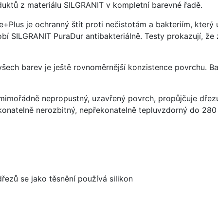
uktů z materiálu SILGRANIT v kompletní barevné řadě.
e+Plus je ochranný štít proti nečistotám a bakteriím, kter
í SILGRANIT PuraDur antibakteriálně. Testy prokazují, že 
 všech barev je ještě rovnoměrnější konzistence povrchu. B
imořádně nepropustný, uzavřený povrch, propůjčuje dřez
konatelně nerozbitný, nepřekonatelně tepluvzdorný do 280
dřezů se jako těsnění používá silikon