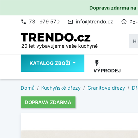
Doprava zdarma na 
731 979 570
info@trendo.cz
Po-
phone
mail_outline
access_time
20 let vybavujeme vaše kuchyně
flash_on
KATALOG ZBOŽÍ
VÝPRODEJ
Domů
Kuchyňské dřezy
Granitové dřezy
Dř
DOPRAVA ZDARMA