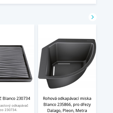

 Blanco 230734
Rohová odkapávací miska
Čisti
Blanco 235866, pro dřezy
plastový odkapávač
Dalago, Pleon, Metra
nco 230734.
Čistic