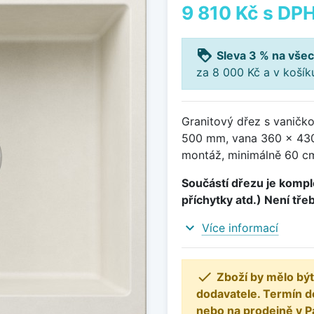
9 810 Kč
s DP
loyalty
Sleva 3 % na všec
za 8 000 Kč a v koší
Granitový dřez s vaničko
500 mm, vana 360 x 430
montáž, minimálně 60 cm
Součástí dřezu je komple
příchytky atd.) Není tře
expand_more
Více informací

Zboží by mělo být
dodavatele. Termín d
nebo na prodejně v P