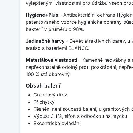
vylepšenými vlastnostmi pro údržbu všech prod
Hygiene+Plus
- Antibakteriální ochrana Hygien
patentovaného vzorce hygienické ochrany působ
bakterií v průměru o 98%.
Jedinečné barvy
- Devět atraktivních barev, u
soulad s bateriemi BLANCO.
Materiálové vlastnosti
- Kamenně hedvábný a m
nepřekonatelně odolný proti poškrábání, nepře
100 % stálobarevný.
Obsah balení
Granitový dřez
Příchytky
Těsnění není součástí balení, u granitových 
Výpusť 3 1/2, sifon s odbočkou na myčku
Excentrické ovládání