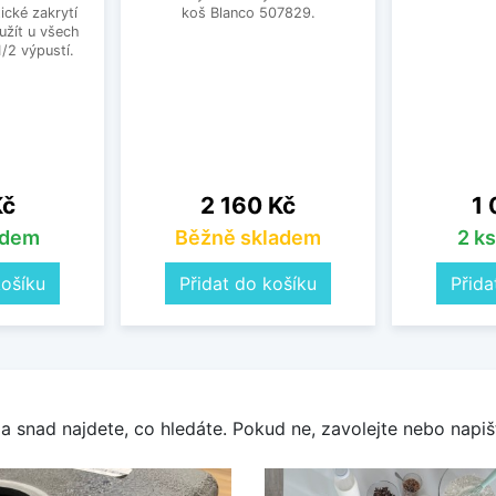
ické zakrytí
koš Blanco 507829.
užít u všech
1/2 výpustí.
Cena
Ce
Kč
2 160 Kč
1 
adem
Běžně skladem
2 k
košíku
Přidat do košíku
Přida
a snad najdete, co hledáte. Pokud ne, zavolejte nebo napišt