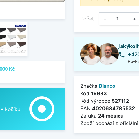
Počet
−
+
Jakýkol
+420
phone
Po-Pá
000 Kč
Značka
Blanco
Kód
19983
adjust
Kód výrobce
527112
EAN
4020684785532
 v košíku
Záruka
24 měsíců
Zboží pochází z oficiální