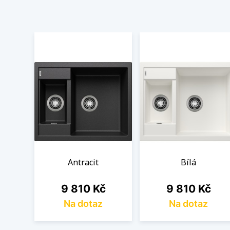
Antracit
Bílá
Cena
Cena
9 810 Kč
9 810 Kč
Na dotaz
Na dotaz