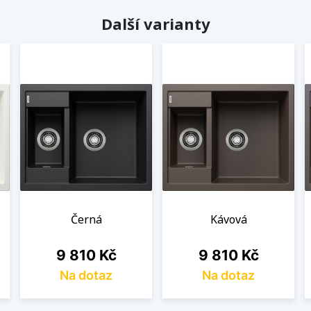
Další varianty
Černá
Kávová
Cena
Cena
9 810 Kč
9 810 Kč
Na dotaz
Na dotaz