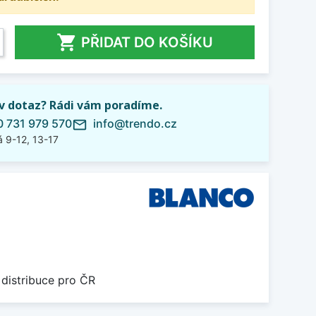

PŘIDAT DO KOŠÍKU
iv dotaz? Rádi vám poradíme.
 731 979 570
info@trendo.cz
mail_outline
 9-12, 13-17
 distribuce pro ČR