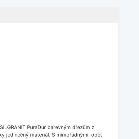
je SILGRANIT PuraDur barevným dřezům z
y jedinečný materiál. S mimořádnými, opět