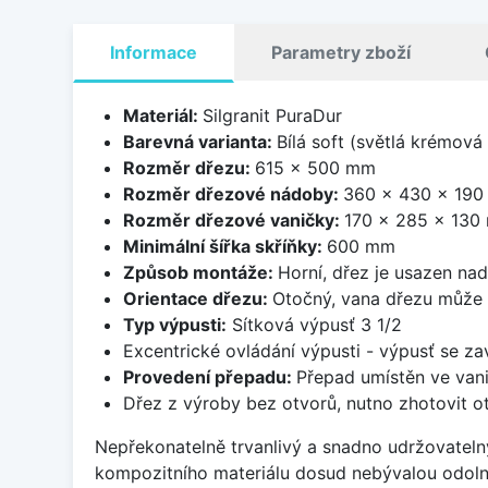
Informace
Parametry zboží
Materiál:
Silgranit PuraDur
Barevná varianta:
Bílá soft (světlá krémová
Rozměr dřezu:
615 x 500 mm
Rozměr dřezové nádoby:
360 x 430 x 19
Rozměr dřezové vaničky:
170 x 285 x 130
Minimální šířka skříňky:
600 mm
Způsob montáže:
Horní, dřez je usazen na
Orientace dřezu:
Otočný, vana dřezu může 
Typ výpusti:
Sítková výpusť 3 1/2
Excentrické ovládání výpusti - výpusť se zav
Provedení přepadu:
Přepad umístěn ve van
Dřez z výroby bez otvorů, nutno zhotovit ot
Nepřekonatelně trvanlivý a snadno udržovateln
kompozitního materiálu dosud nebývalou odoln