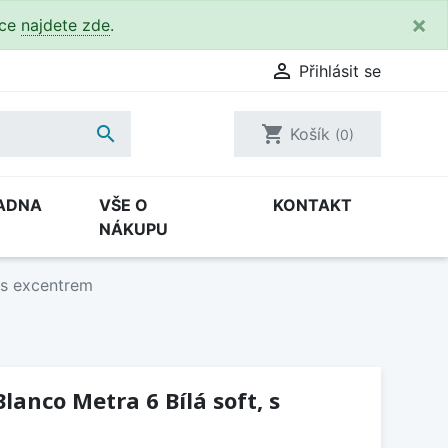
×
kce
najdete zde
.

Přihlásit se

shopping_cart
Košík
(0)
ADNA
VŠE O
KONTAKT
NÁKUPU
 s excentrem
lanco Metra 6 Bílá soft, s