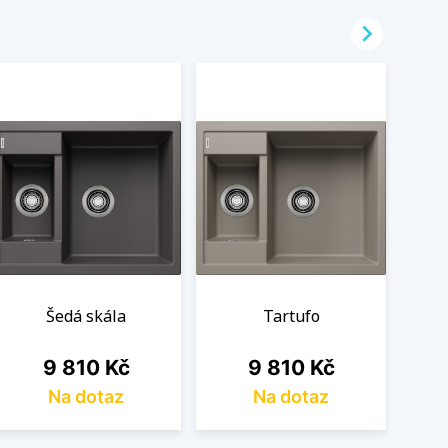

Šedá skála
Tartufo
Cena
Cena
9 810 Kč
9 810 Kč
Na dotaz
Na dotaz
B