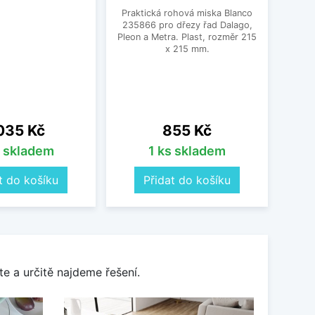
Fragr
Praktická rohová miska Blanco
Frank
235866 pro dřezy řad Dalago,
vodní 
Pleon a Metra. Plast, rozměr 215
a po
x 215 mm.
pos
o
na
Cena
035 Kč
855 Kč
s skladem
1 ks skladem
t do košíku
Přidat do košíku
e a určitě najdeme řešení.