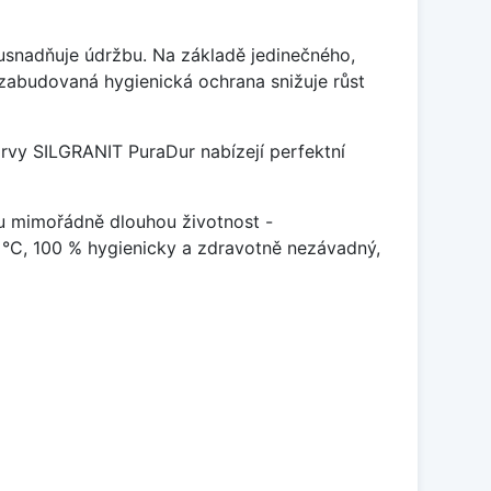
ý usnadňuje údržbu. Na základě jedinečného,
zabudovaná hygienická ochrana snižuje růst
arvy SILGRANIT PuraDur nabízejí perfektní
u mimořádně dlouhou životnost -
 °C, 100 % hygienicky a zdravotně nezávadný,