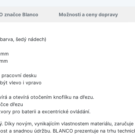
O značce Blanco
Možnosti a ceny dopravy
 barva, šedý nádech)
0 mm
 mm
d pracovní desku
být vlevo i vpravo
írá a otevírá otočením knoflíku na dřezu.
ičce dřezu
vory pro baterii a excentrické ovládání.
ý. Díky novým, vynikajícím vlastnostem materiálu, zaruču
ost a snadnou údržbu. BLANCO prezentuje na trhu technick