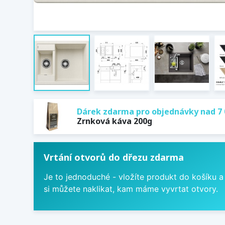
Dárek zdarma pro objednávky nad 7 
Zrnková káva 200g
Vrtání otvorů do dřezu zdarma
Je to jednoduché - vložíte produkt do košíku a
si můžete naklikat, kam máme vyvrtat otvory.