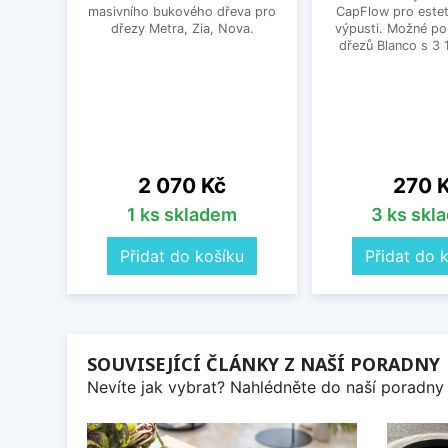
masivního bukového dřeva pro
CapFlow pro estet
dřezy Metra, Zia, Nova.
výpusti. Možné po
dřezů Blanco s 3 
Cena
Cena
2 070 Kč
270 
1 ks skladem
3 ks skl
Přidat do košíku
Přidat do 
SOUVISEJÍCÍ ČLÁNKY Z NAŠÍ PORADNY
Nevíte jak vybrat? Nahlédněte do naší poradny 