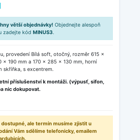
H
hny větší objednávky!
Objednejte alespoň
ku zadejte kód
MINUS3
.
u, provedení Bílá soft, otočný, rozměr 615 x
 x 190 mm a 170 x 285 x 130 mm, horní
 skříňka, s excentrem.
tní příslušenství k montáži. (výpusť, sifon,
ba nic dokupovat.
 dostupné, ale termín musíme zjistit u
odání Vám sdělíme telefonicky, emailem
ardubicích.