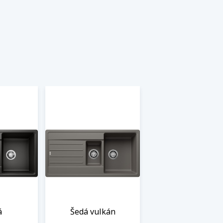
á
Šedá vulkán