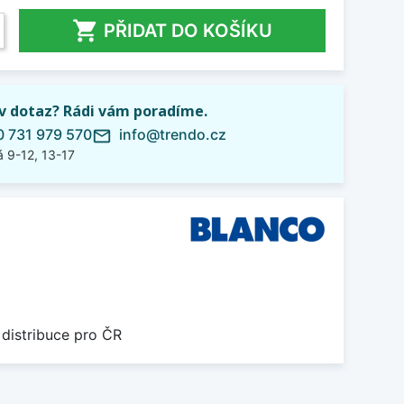

PŘIDAT DO KOŠÍKU
iv dotaz? Rádi vám poradíme.
 731 979 570
info@trendo.cz
mail_outline
 9-12, 13-17
 distribuce pro ČR