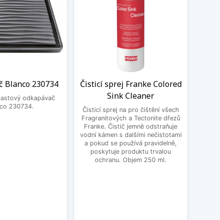
 Blanco 230734
Čisticí sprej Franke Colored
Sada
Sink Cleaner
dř
plastový odkapávač
nco 230734.
Čisticí sprej na pro čištění všech
Fragranitových a Tectonite dřezů
Čisti
Franke. Čistič jemně odstraňuje
Blanc
vodní kámen s dalšími nečistotami
mastn
a pokud se používá pravidelně,
odol
poskytuje produktu trvalou
čis
ochranu. Objem 250 ml.
Silgra