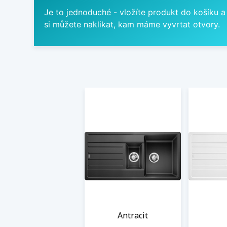
Je to jednoduché - vložíte produkt do košíku a
si můžete naklikat, kam máme vyvrtat otvory.
Antracit