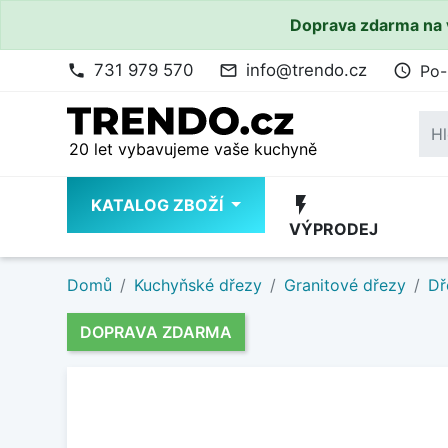
Doprava zdarma na 
731 979 570
info@trendo.cz
Po-
phone
mail_outline
access_time
20 let vybavujeme vaše kuchyně
flash_on
KATALOG ZBOŽÍ
VÝPRODEJ
Domů
Kuchyňské dřezy
Granitové dřezy
Dř
DOPRAVA ZDARMA