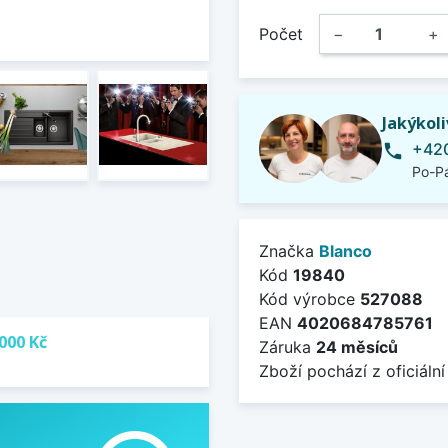
Počet
−
+
Jakýkol
+420
phone
Po-Pá
Značka
Blanco
Kód
19840
Kód výrobce
527088
EAN
4020684785761
000 Kč
Záruka
24 měsíců
Zboží pochází z oficiální