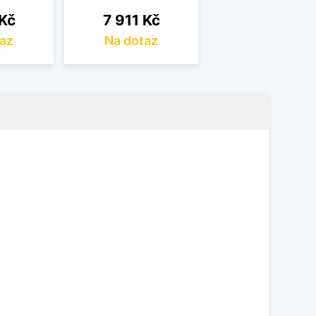
Cena
 Kč
7 911 Kč
az
Na dotaz