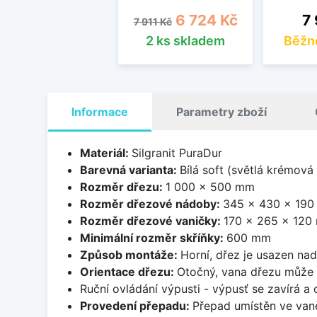
Běžná cena
Cena
Ce
6 724 Kč
7 
7 911 Kč
2 ks skladem
Běžn
Informace
Parametry zboží
Materiál:
Silgranit PuraDur
Barevná varianta:
Bílá soft (světlá krémová
Rozměr dřezu:
1 000 x 500 mm
Rozměr dřezové nádoby:
345 x 430 x 19
Rozměr dřezové vaničky:
170 x 265 x 120
Minimální rozměr skříňky:
600 mm
Způsob montáže:
Horní, dřez je usazen na
Orientace dřezu:
Otočný, vana dřezu může 
Ruční ovládání výpusti - výpusť se zavírá a
Provedení přepadu:
Přepad umístěn ve van