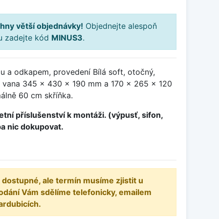
hny větší objednávky!
Objednejte alespoň
ku zadejte kód
MINUS3
.
u a odkapem, provedení Bílá soft, otočný,
 vana 345 x 430 x 190 mm a 170 x 265 x 120
álně 60 cm skříňka.
tní příslušenství k montáži. (výpusť, sifon,
ba nic dokupovat.
 dostupné, ale termín musíme zjistit u
odání Vám sdělíme telefonicky, emailem
ardubicích.