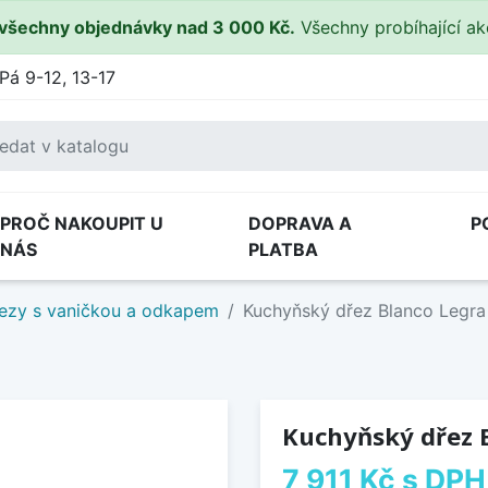
všechny objednávky nad 3 000 Kč.
Všechny probíhající a
Pá 9-12, 13-17
PROČ NAKOUPIT U
DOPRAVA A
P
NÁS
PLATBA
ezy s vaničkou a odkapem
Kuchyňský dřez Blanco Legra 
Kuchyňský dřez B
7 911 Kč
s DPH