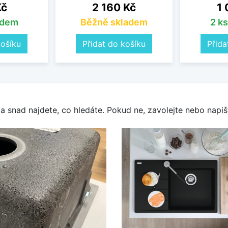
Cena
Ce
Kč
2 160 Kč
1 
adem
Běžně skladem
2 k
košíku
Přidat do košíku
Přida
a snad najdete, co hledáte. Pokud ne, zavolejte nebo napišt