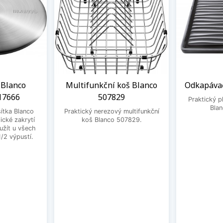
 Blanco
Multifunkční koš Blanco
Odkapávač
17666
507829
Praktický 
Bla
ítka Blanco
Praktický nerezový multifunkční
ické zakrytí
koš Blanco 507829.
užít u všech
1/2 výpustí.