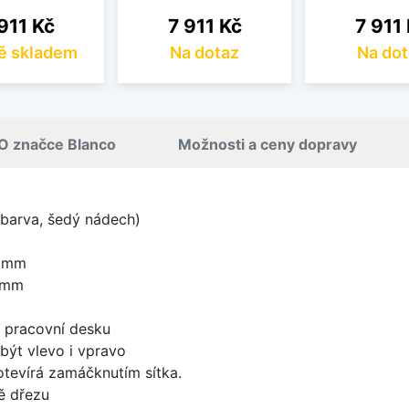
na
Cena
Cena
911 Kč
7 911 Kč
7 911
ě skladem
Na dotaz
Na dot
O značce Blanco
Možnosti a ceny dopravy
 barva, šedý nádech)
0 mm
 mm
d pracovní desku
být vlevo i vpravo
 otevírá zamáčknutím sítka.
ě dřezu