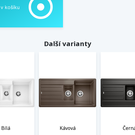
adjust
 v košíku
Další varianty
Bílá
Kávová
Čern