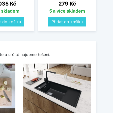
na
Cena
035 Kč
279 Kč
s skladem
5 a více skladem
t do košíku
Přidat do košíku
e a určitě najdeme řešení.