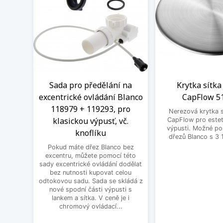
Sada pro předělání na
Krytka sítka
excentrické ovládání Blanco
CapFlow 5
118979 + 119293, pro
Nerezová krytka s
klasickou výpusť, vč.
CapFlow pro estet
výpusti. Možné po
knoflíku
dřezů Blanco s 3 
Pokud máte dřez Blanco bez
excentru, můžete pomocí této
sady excentrické ovládání dodělat
bez nutnosti kupovat celou
odtokovou sadu. Sada se skládá z
nové spodní části výpusti s
lankem a sítka. V ceně je i
chromový ovládací...