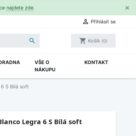
×
kce
najdete zde
.

Přihlásit se

shopping_cart
Košík
(0)
ORADNA
VŠE O
KONTAKT
NÁKUPU
6 S Bílá soft
lanco Legra 6 S Bílá soft