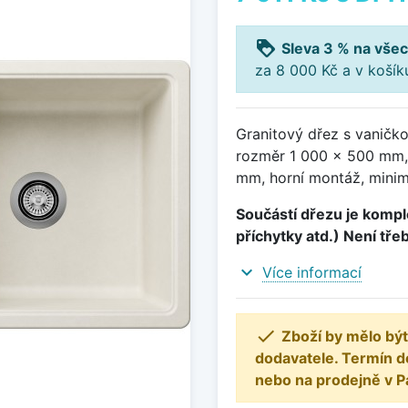
loyalty
Sleva 3 % na všec
za 8 000 Kč a v koší
Granitový dřez s vaničko
rozměr 1 000 x 500 mm,
mm, horní montáž, minim
Součástí dřezu je komple
příchytky atd.) Není tře
expand_more
Více informací

Zboží by mělo být
dodavatele. Termín d
nebo na prodejně v P