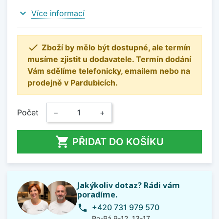
expand_more
Více informací

Zboží by mělo být dostupné, ale termín
musíme zjistit u dodavatele. Termín dodání
Vám sdělíme telefonicky, emailem nebo na
prodejně v Pardubicích.
Počet
−
+

PŘIDAT DO KOŠÍKU
Jakýkoliv dotaz? Rádi vám
poradíme.
+420 731 979 570
phone
Po-Pá 9-12, 13-17