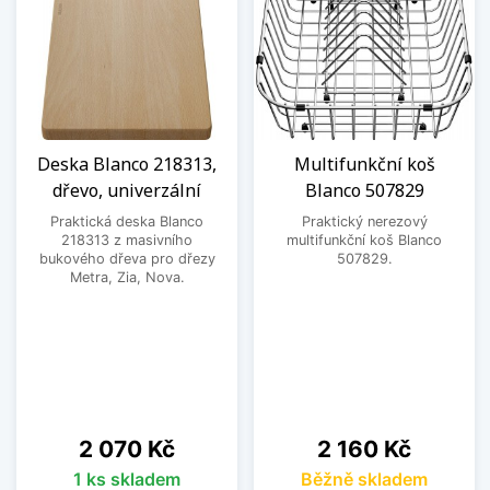
Deska Blanco 218313,
Multifunkční koš
dřevo, univerzální
Blanco 507829
Praktická deska Blanco
Praktický nerezový
218313 z masivního
multifunkční koš Blanco
bukového dřeva pro dřezy
507829.
Metra, Zia, Nova.
Cena
Cena
2 070 Kč
2 160 Kč
1 ks skladem
Běžně skladem