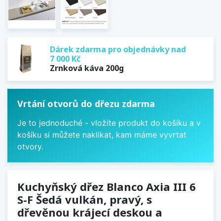
Dárek zdarma pro objednávky nad
7 000 Kč
Zrnková káva 200g
Vrtání otvorů do dřezu zdarma
Je to jednoduché - vložíte produkt do košíku a v
košíku si můžete naklikat, kam máme vyvrtat
otvory.
Kuchyňský dřez Blanco Axia III 6
S-F Šedá vulkán, pravý, s
dřevěnou krájecí deskou a