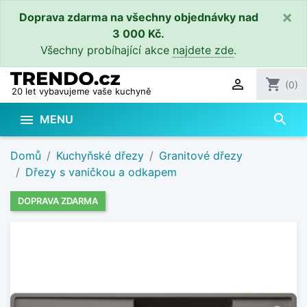
×
Doprava zdarma na všechny objednávky nad
3 000 Kč.
Všechny probíhající akce
najdete zde
.

shopping_cart
(0)
20 let vybavujeme vaše kuchyně
search

MENU
Domů
Kuchyňské dřezy
Granitové dřezy
Dřezy s vaničkou a odkapem
DOPRAVA ZDARMA