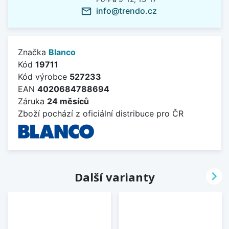
info@trendo.cz
mail_outline
Značka
Blanco
Kód
19711
Kód výrobce
527233
EAN
4020684788694
Záruka
24 měsíců
Zboží pochází z oficiální distribuce pro ČR

Další varianty