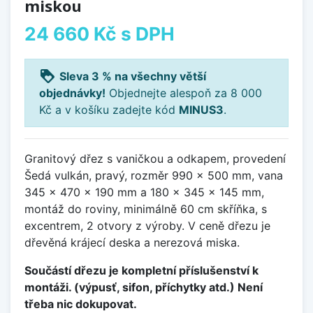
miskou
24 660 Kč
s DPH
loyalty
Sleva 3 % na všechny větší
objednávky!
Objednejte alespoň za 8 000
Kč a v košíku zadejte kód
MINUS3
.
Granitový dřez s vaničkou a odkapem, provedení
Šedá vulkán, pravý, rozměr 990 x 500 mm, vana
345 x 470 x 190 mm a 180 x 345 x 145 mm,
montáž do roviny, minimálně 60 cm skříňka, s
excentrem, 2 otvory z výroby. V ceně dřezu je
dřevěná krájecí deska a nerezová miska.
Součástí dřezu je kompletní příslušenství k
montáži. (výpusť, sifon, příchytky atd.) Není
třeba nic dokupovat.