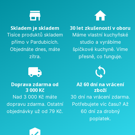
Proč nakupovat u nás?
store_mall_directory
home
Skladem je skladem
30 let zkušeností v oboru
Tisíce produktů skladem
Máme vlastní kuchyňské
přímo v Pardubicích.
studio a vyrábíme
Objednáte dnes, máte
špičkové kuchyně. Víme
zítra.
přesně, co funguje.
local_shipping
sync
Doprava zdarma od
Až 60 dní na vrácení
3 000 Kč
zboží
Nad 3 000 Kč máte
30 dní na vrácení zdarma.
dopravu zdarma. Ostatní
Potřebujete víc času? Až
objednávky už od 79 Kč.
60 dní za drobný
poplatek.
verified_user