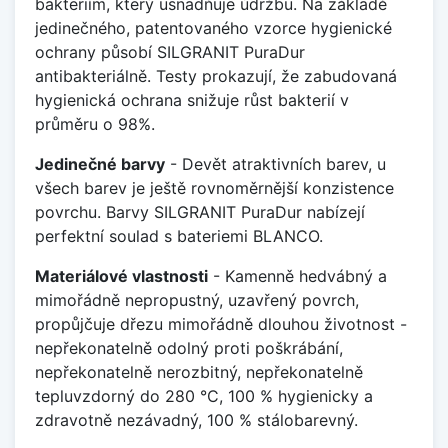
bakteriím, který usnadňuje údržbu. Na základě
jedinečného, patentovaného vzorce hygienické
ochrany působí SILGRANIT PuraDur
antibakteriálně. Testy prokazují, že zabudovaná
hygienická ochrana snižuje růst bakterií v
průměru o 98%.
Jedinečné barvy
- Devět atraktivních barev, u
všech barev je ještě rovnoměrnější konzistence
povrchu. Barvy SILGRANIT PuraDur nabízejí
perfektní soulad s bateriemi BLANCO.
Materiálové vlastnosti
- Kamenně hedvábný a
mimořádně nepropustný, uzavřený povrch,
propůjčuje dřezu mimořádně dlouhou životnost -
nepřekonatelně odolný proti poškrábání,
nepřekonatelně nerozbitný, nepřekonatelně
tepluvzdorný do 280 °C, 100 % hygienicky a
zdravotně nezávadný, 100 % stálobarevný.