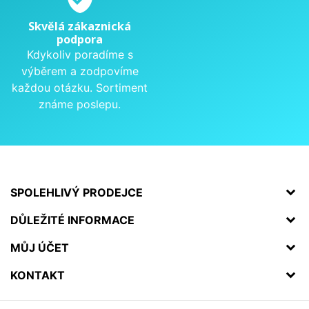
Skvělá zákaznická
podpora
Kdykoliv poradíme s
výběrem a zodpovíme
každou otázku. Sortiment
známe poslepu.
SPOLEHLIVÝ PRODEJCE
DŮLEŽITÉ INFORMACE
MŮJ ÚČET
KONTAKT