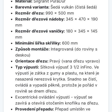
Materiál:
Silgranit PuraDur
Barevná varianta:
Šedá vulkán (čistá šedá)
Rozměr dřezu:
990 x 500 mm
Rozměr dřezové nádoby:
345 x 470 x 190
mm
Rozměr dřezové vaničky:
180 x 345 x 145
mm
Minimální šířka skříňky:
600 mm
Způsob montáže:
Integrovaná (do roviny s
deskou)
Orientace dřezu:
Pravý (vana dřezu vpravo)
Typ výpusti:
Sítková výpusť 3 1/2 inFino. Ve
výpusti je zátka z gumy a plastu, na které je
nasazená nerezová krytka. Snadno se čistí,
ovládá a vypadá pěkně, protože je pořád v
rovině se dnem dřezu.
Excentrické ovládání výpusti - výpusť se
zavírá a otevírá otočením knoflíku na dřezu.
Provedení přepadu:
Přepad umístěn ve