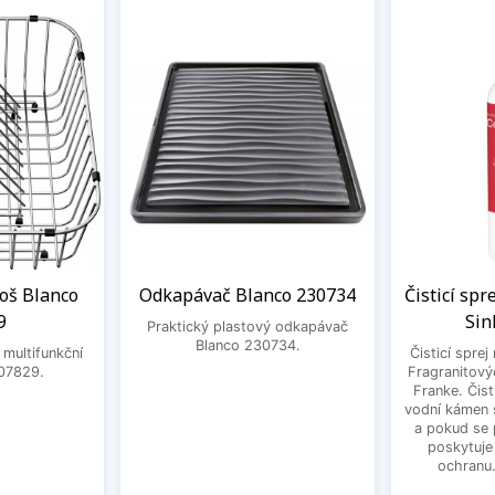
oš Blanco
Odkapávač Blanco 230734
Čisticí spr
9
Sin
Praktický plastový odkapávač
Blanco 230734.
 multifunkční
Čisticí sprej
07829.
Fragranitový
Franke. Čist
vodní kámen s
a pokud se 
poskytuje
ochranu