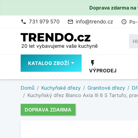
Doprava zdarma na 
731 979 570
info@trendo.cz
Po-
phone
mail_outline
access_time
20 let vybavujeme vaše kuchyně
flash_on
KATALOG ZBOŽÍ
VÝPRODEJ
Domů
Kuchyňské dřezy
Granitové dřezy
Dř
Kuchyňský dřez Blanco Axia III 6 S Tartufo, pr
DOPRAVA ZDARMA