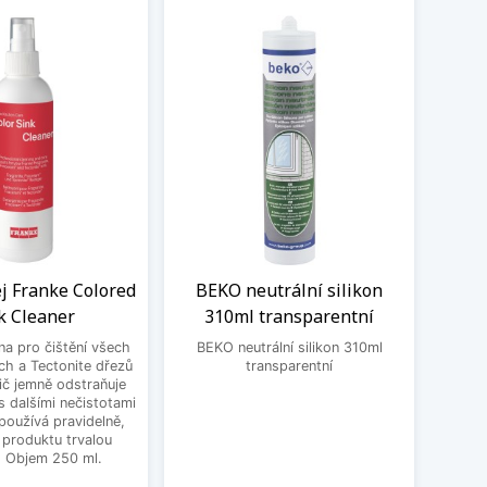
ej Franke Colored
BEKO neutrální silikon
Sada
k Cleaner
310ml transparentní
dř
 na pro čištění všech
BEKO neutrální silikon 310ml
ch a Tectonite dřezů
transparentní
Čisti
ič jemně odstraňuje
Blanc
 dalšími nečistotami
mastn
používá pravidelně,
odol
 produktu trvalou
čis
. Objem 250 ml.
Silgra