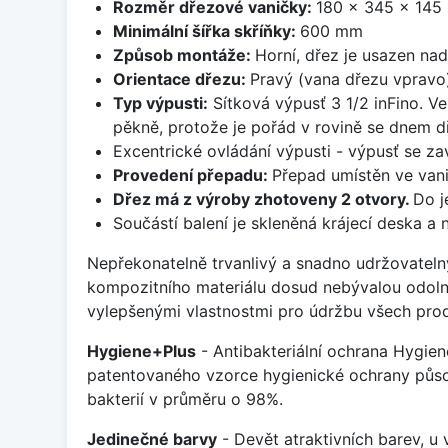
Rozměr dřezové vaničky:
180 x 345 x 14
Minimální šířka skříňky:
600 mm
Způsob montáže:
Horní, dřez je usazen na
Orientace dřezu:
Pravý (vana dřezu vpravo
Typ výpusti:
Sítková výpusť 3 1/2 inFino. Ve
pěkně, protože je pořád v rovině se dnem d
Excentrické ovládání výpusti - výpusť se zav
Provedení přepadu:
Přepad umístěn ve van
Dřez má z výroby zhotoveny 2 otvory.
Do j
Součástí balení je skleněná krájecí deska a
Nepřekonatelně trvanlivý a snadno udržovateln
kompozitního materiálu dosud nebývalou odoln
vylepšenými vlastnostmi pro údržbu všech prod
Hygiene+Plus
- Antibakteriální ochrana Hygien
patentovaného vzorce hygienické ochrany působ
bakterií v průměru o 98%.
Jedinečné barvy
- Devět atraktivních barev, u