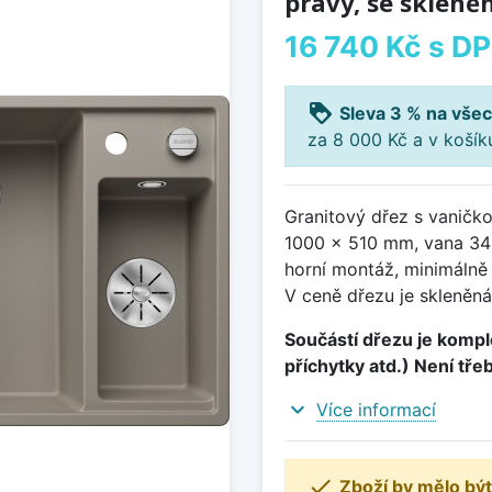
pravý, se skleně
16 740 Kč
s D
loyalty
Sleva 3 % na všec
za 8 000 Kč a v koší
Granitový dřez s vaničk
1000 x 510 mm, vana 34
horní montáž, minimálně 
V ceně dřezu je skleněná
Součástí dřezu je komple
příchytky atd.) Není tře
expand_more
Více informací

Zboží by mělo být