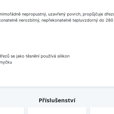
imořádně nepropustný, uzavřený povrch, propůjčuje dřez
konatelně nerozbitný, nepřekonatelně tepluvzdorný do 280
dřezů se jako těsnění používá silikon
 myčku
Příslušenství