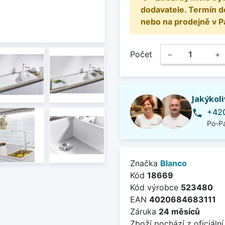
dodavatele. Termín d
nebo na prodejně v P
Počet
−
+
Jakýkol
+420
phone
Po-Pá
Značka
Blanco
Kód
18669
Kód výrobce
523480
EAN
4020684683111
Záruka
24 měsíců
Zboží pochází z oficiální