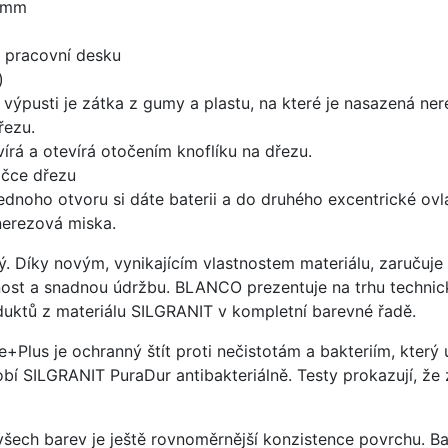
5 mm
d pracovní desku
)
 výpusti je zátka z gumy a plastu, na které je nasazená ne
řezu.
írá a otevírá otočením knoflíku na dřezu.
ičce dřezu
ednoho otvoru si dáte baterii a do druhého excentrické ovl
 nerezová miska.
ý. Díky novým, vynikajícím vlastnostem materiálu, zaruču
ost a snadnou údržbu. BLANCO prezentuje na trhu technick
uktů z materiálu SILGRANIT v kompletní barevné řadě.
e+Plus je ochranný štít proti nečistotám a bakteriím, kter
í SILGRANIT PuraDur antibakteriálně. Testy prokazují, že 
 všech barev je ještě rovnoměrnější konzistence povrchu. B