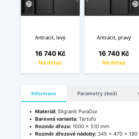
Antracit, levý
Antracit, pravý
Cena
Cena
16 740 Kč
16 740 Kč
Na dotaz
Na dotaz
Informace
Parametry zboží
Materiál:
Silgranit PuraDur
Barevná varianta:
Tartufo
Rozměr dřezu:
1000 x 510 mm
Rozměr dřezové nádoby:
345 x 470 x 19