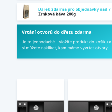
Dárek zdarma pro objednávky nad 7 
Zrnková káva 200g
Vrtání otvorů do dřezu zdarma
Je to jednoduché - vložíte produkt do košíku a
si můžete naklikat, kam máme vyvrtat otvory.