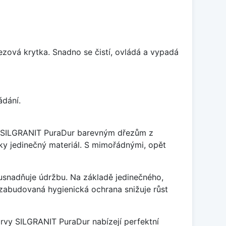
rezová krytka. Snadno se čistí, ovládá a vypadá
ádání.
je SILGRANIT PuraDur barevným dřezům z
y jedinečný materiál. S mimořádnými, opět
ý usnadňuje údržbu. Na základě jedinečného,
zabudovaná hygienická ochrana snižuje růst
arvy SILGRANIT PuraDur nabízejí perfektní