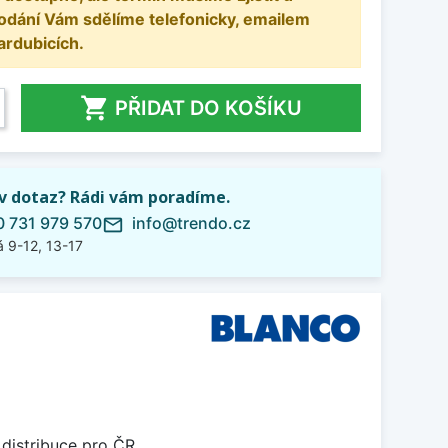
odání Vám sdělíme telefonicky, emailem
ardubicích.

PŘIDAT DO KOŠÍKU
iv dotaz? Rádi vám poradíme.
 731 979 570
info@trendo.cz
mail_outline
 9-12, 13-17
 distribuce pro ČR