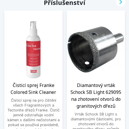

Příslušenství
Čisticí sprej Franke
Diamantový vrták
Colored Sink Cleaner
Schock SB Light 629095
na zhotovení otvorů do
Čisticí sprej na pro čištění
granitových dřezů
všech Fragranitových a
Tectonite dřezů Franke. Čistič
Vrták Schock SB Light s
jemně odstraňuje vodní
diamantovými částicemi, pro
kámen s dalšími nečistotami a
zhotovení otvorů do
pokud se používá pravidelně,
granitového dřezu, průměr