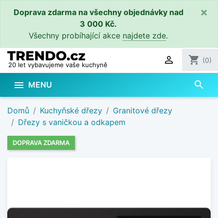
×
Doprava zdarma na všechny objednávky nad
3 000 Kč.
Všechny probíhající akce
najdete zde
.

shopping_cart
(0)
20 let vybavujeme vaše kuchyně
search

MENU
Domů
Kuchyňské dřezy
Granitové dřezy
Dřezy s vaničkou a odkapem
DOPRAVA ZDARMA