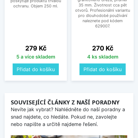
poskytuje produktu trvalou
35 mm. Životnost cca pět
ochranu. Objem 250 ml.
otvorů. Profesionální variantu
pro dlouhodobé používání
naleznete pod kódem
629007.
Cena
Cena
279 Kč
270 Kč
5 a více skladem
4 ks skladem
Přidat do košíku
Přidat do košíku
SOUVISEJÍCÍ ČLÁNKY Z NAŠÍ PORADNY
Nevíte jak vybrat? Nahlédněte do naší poradny a
snad najdete, co hledáte. Pokud ne, zavolejte
nebo napište a určitě najdeme řešení.