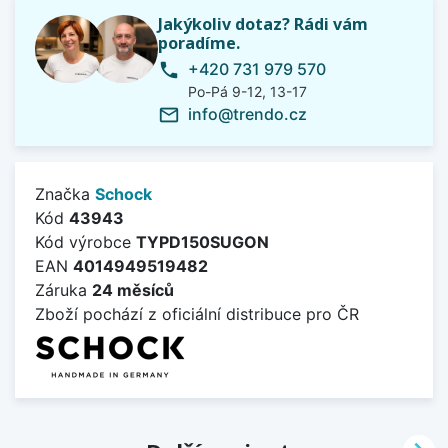
Jakýkoliv dotaz? Rádi vám
poradíme.
+420 731 979 570
phone
Po-Pá 9-12, 13-17
info@trendo.cz
mail_outline
Značka
Schock
Kód
43943
Kód výrobce
TYPD150SUGON
EAN
4014949519482
Záruka
24 měsíců
Zboží pochází z oficiální distribuce pro ČR