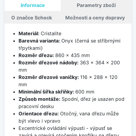
Informace
Parametry zboží
O značce Schock
Možnosti a ceny dopravy
Materiál:
Cristalite
Barevná varianta:
Onyx (černá se stříbrnými
třpytkami)
Rozměr dřezu:
860 x 435 mm
Rozměr dřezové nádoby:
363 x 364 x 200
mm
Rozměr dřezové vaničky:
116 x 288 x 120
mm
Minimální šířka skříňky:
600 mm
Způsob montáže:
Spodní, dřez je usazen pod
pracovní desku
Orientace dřezu:
Otočný, vana dřezu může
být vlevo i vpravo
Excentrické ovládání výpusti - výpusť se
zavírá a otevírá otočením knoflíku na dřezu.