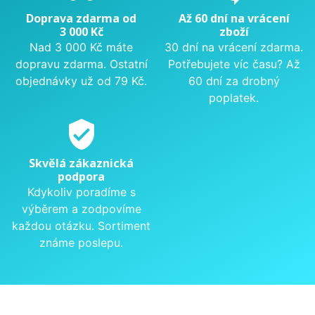
Doprava zdarma od
Až 60 dní na vrácení
3 000 Kč
zboží
Nad 3 000 Kč máte
30 dní na vrácení zdarma.
dopravu zdarma. Ostatní
Potřebujete víc času? Až
objednávky už od 79 Kč.
60 dní za drobný
poplatek.
verified_user
Skvělá zákaznická
podpora
Kdykoliv poradíme s
výběrem a zodpovíme
každou otázku. Sortiment
známe poslepu.