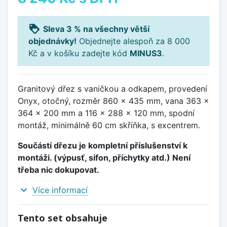
loyalty
Sleva 3 % na všechny větší
objednávky!
Objednejte alespoň za 8 000
Kč a v košíku zadejte kód
MINUS3
.
Granitový dřez s vaničkou a odkapem, provedení
Onyx, otočný, rozměr 860 x 435 mm, vana 363 x
364 x 200 mm a 116 x 288 x 120 mm, spodní
montáž, minimálně 60 cm skříňka, s excentrem.
Součástí dřezu je kompletní příslušenství k
montáži. (výpusť, sifon, příchytky atd.) Není
třeba nic dokupovat.
expand_more
Více informací
Tento set obsahuje