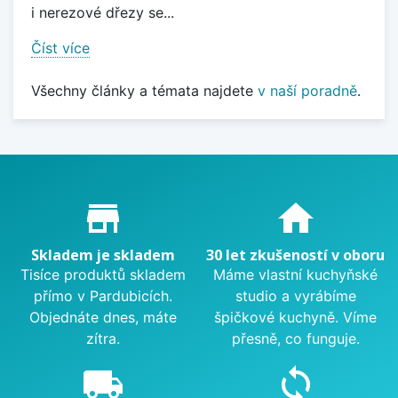
i nerezové dřezy se...
Číst více
Všechny články a témata najdete
v naší poradně
.
Proč nakupovat u nás?
store_mall_directory
home
Skladem je skladem
30 let zkušeností v oboru
Tisíce produktů skladem
Máme vlastní kuchyňské
přímo v Pardubicích.
studio a vyrábíme
Objednáte dnes, máte
špičkové kuchyně. Víme
zítra.
přesně, co funguje.
local_shipping
sync