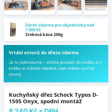
Dárek zdarma pro objednávky nad
7 000 Kč
Zrnková káva 200g
Vrtání otvorů do dřezu zdarma
Je to jednoduché - vložíte produkt do košíku a v
košíku si můžete naklikat, kam máme vyvrtat
otvory.
Kuchyňský dřez Schock Typos D-
150S Onyx, spodní montáž
8 240 Kč
s DPH