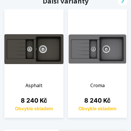

Další varianty
Asphalt
Croma
Cena
Cena
8 240 Kč
8 240 Kč
Obvykle skladem
Obvykle skladem