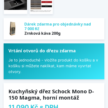
Dárek zdarma pro objednávky nad
7 000 Kč
Zrnková káva 200g
Vrtání otvorů do dřezu zdarma
Je to jednoduché - vložíte produkt do košíku a v
košíku si můžete naklikat, kam máme vyvrtat
otvory.
Kuchyňský dřez Schock Mono D-
150 Magma, horní montáž
11 090 Kč
s DPH