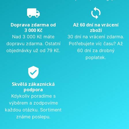
local_shipping
sync
Doprava zdarma od
Až 60 dní na vrácení
3 000 Kč
zboží
Nad 3 000 Kč máte
30 dní na vrácení zdarma.
dopravu zdarma. Ostatní
Potřebujete víc času? Až
objednávky už od 79 Kč.
60 dní za drobný
poplatek.
verified_user
Skvělá zákaznická
podpora
Kdykoliv poradíme s
výběrem a zodpovíme
každou otázku. Sortiment
známe poslepu.