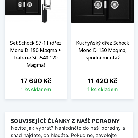
Set Schock S7-11 (dřez
Kuchyňský dřez Schock
Mono D-150 Magma +
Mono D-150 Magma,
baterie SC-540.120
spodní montáž
Magma)
Cena
Cena
17 690 Kč
11 420 Kč
1 ks skladem
1 ks skladem
SOUVISEJÍCÍ ČLÁNKY Z NAŠÍ PORADNY
Nevíte jak vybrat? Nahlédněte do naší poradny a
snad najdete, co hledáte. Pokud ne, zavolejte