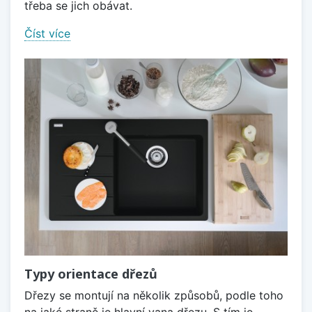
třeba se jich obávat.
Číst více
Typy orientace dřezů
Dřezy se montují na několik způsobů, podle toho