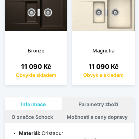
Bronze
Magnolia
Cena
Cena
11 090 Kč
11 090 Kč
Obvykle skladem
Obvykle skladem
Informace
Parametry zboží
O značce Schock
Možnosti a ceny dopravy
Materiál:
Cristadur