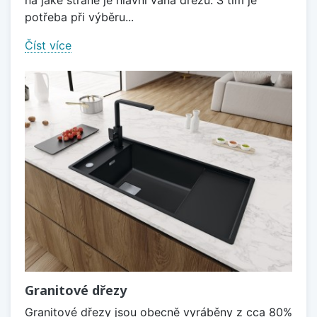
na jaké straně je hlavní vana dřezu. S tím je
potřeba při výběru...
Číst více
Granitové dřezy
Granitové dřezy jsou obecně vyráběny z cca 80%