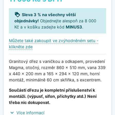
loyalty
Sleva 3 % na všechny větší
objednávky!
Objednejte alespoň za 8 000
Kč a v košíku zadejte kód
MINUS3
.
Můžete také zakoupit ve zvýhodněném setu -
klikněte zde
Granitový dřez s vaničkou a odkapem, provedení
Magma, otočný, rozměr 860 x 510 mm, vana 339
x 440 x 200 mm a 165 x 294 x 120 mm, horní
montáž, minimálně 60 cm skříňka, s excentrem.
Součástí dřezu je kompletní příslušenství k
montáži. (výpusť, sifon, příchytky atd.) Není
třeba nic dokupovat.
expand_more
Více informací