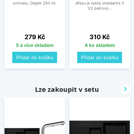
ochranu. Objem 250 ml.
dřezu je nutný standartní 3
1/2 palcový...
Cena
Cena
279 Kč
310 Kč
5 a více skladem
4 ks skladem
Přidat do košíku
Přidat do košíku

Lze zakoupit v setu