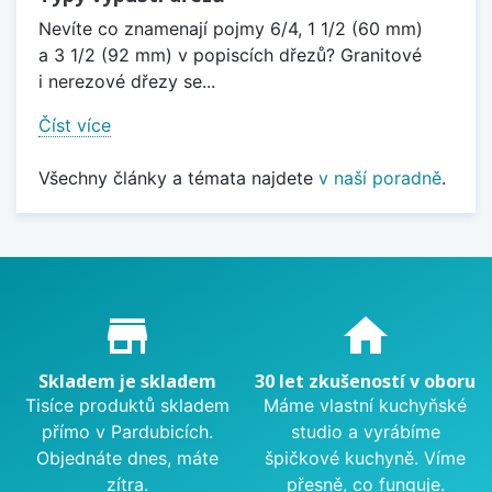
Nevíte co znamenají pojmy 6/4, 1 1/2 (60 mm)
a 3 1/2 (92 mm) v popiscích dřezů? Granitové
i nerezové dřezy se...
Číst více
Všechny články a témata najdete
v naší poradně
.
Proč nakupovat u nás?
store_mall_directory
home
Skladem je skladem
30 let zkušeností v oboru
Tisíce produktů skladem
Máme vlastní kuchyňské
přímo v Pardubicích.
studio a vyrábíme
Objednáte dnes, máte
špičkové kuchyně. Víme
zítra.
přesně, co funguje.