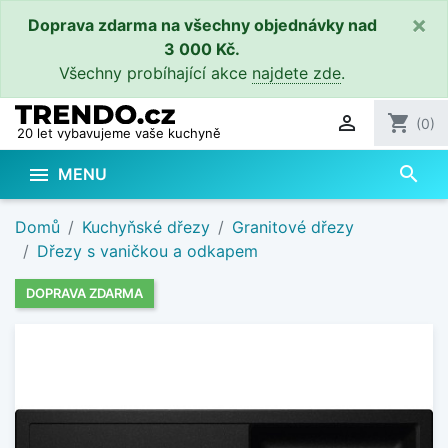
×
Doprava zdarma na všechny objednávky nad
3 000 Kč.
Všechny probíhající akce
najdete zde
.

shopping_cart
(0)
20 let vybavujeme vaše kuchyně
search

MENU
Domů
Kuchyňské dřezy
Granitové dřezy
Dřezy s vaničkou a odkapem
DOPRAVA ZDARMA