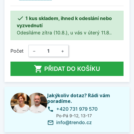

1 kus skladem, ihned k odeslání nebo
vyzvednutí
Odesíláme zítra (10.8.), u vás v úterý 11.8..
Počet
−
+

PŘIDAT DO KOŠÍKU
Jakýkoliv dotaz? Rádi vám
poradíme.
+420 731 979 570
phone
Po-Pá 9-12, 13-17
info@trendo.cz
mail_outline