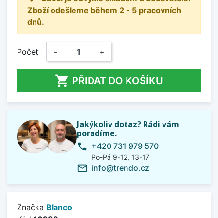
Zboží odešleme během 2 - 5 pracovních
dnů.
Počet
−
+

PŘIDAT DO KOŠÍKU
Jakýkoliv dotaz? Rádi vám
poradíme.
+420 731 979 570
phone
Po-Pá 9-12, 13-17
info@trendo.cz
mail_outline
Značka
Blanco