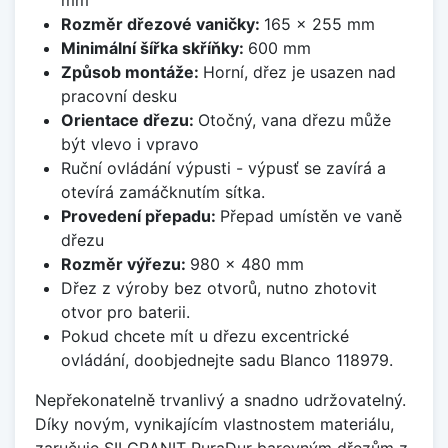
Rozměr dřezové vaničky:
165 x 255 mm
Minimální šířka skříňky:
600 mm
Způsob montáže:
Horní, dřez je usazen nad
pracovní desku
Orientace dřezu:
Otočný, vana dřezu může
být vlevo i vpravo
Ruční ovládání výpusti - výpusť se zavírá a
otevírá zamáčknutím sítka.
Provedení přepadu:
Přepad umístěn ve vaně
dřezu
Rozměr výřezu:
980 x 480 mm
Dřez z výroby bez otvorů, nutno zhotovit
otvor pro baterii.
Pokud chcete mít u dřezu excentrické
ovládání, doobjednejte sadu Blanco 118979.
Nepřekonatelně trvanlivý a snadno udržovatelný.
Díky novým, vynikajícím vlastnostem materiálu,
zaručuje SILGRANIT PuraDur barevným dřezům z