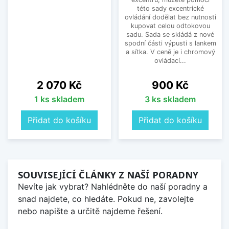
této sady excentrické
ovládání dodělat bez nutnosti
kupovat celou odtokovou
sadu. Sada se skládá z nové
spodní části výpusti s lankem
a sítka. V ceně je i chromový
ovládací...
Cena
Cena
2 070 Kč
900 Kč
1 ks skladem
3 ks skladem
Přidat do košíku
Přidat do košíku
SOUVISEJÍCÍ ČLÁNKY Z NAŠÍ PORADNY
Nevíte jak vybrat? Nahlédněte do naší poradny a
snad najdete, co hledáte. Pokud ne, zavolejte
nebo napište a určitě najdeme řešení.