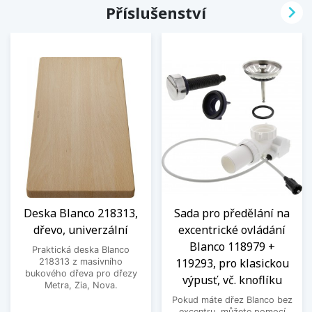

Příslušenství
Deska Blanco 218313,
Sada pro předělání na
dřevo, univerzální
excentrické ovládání
Blanco 118979 +
Praktická deska Blanco
119293, pro klasickou
218313 z masivního
bukového dřeva pro dřezy
výpusť, vč. knoflíku
Metra, Zia, Nova.
Pokud máte dřez Blanco bez
excentru, můžete pomocí