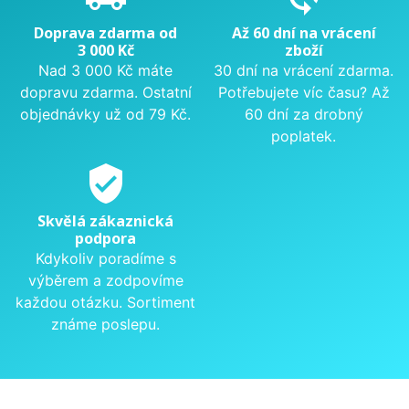
Doprava zdarma od
Až 60 dní na vrácení
3 000 Kč
zboží
Nad 3 000 Kč máte
30 dní na vrácení zdarma.
dopravu zdarma. Ostatní
Potřebujete víc času? Až
objednávky už od 79 Kč.
60 dní za drobný
poplatek.
verified_user
Skvělá zákaznická
podpora
Kdykoliv poradíme s
výběrem a zodpovíme
každou otázku. Sortiment
známe poslepu.