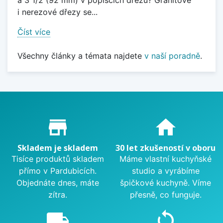
a 3 1/2 (92 mm) v popiscích dřezů? Granitové
i nerezové dřezy se...
Číst více
Všechny články a témata najdete
v naší poradně
.
Proč nakupovat u nás?
store_mall_directory
home
Skladem je skladem
30 let zkušeností v oboru
Tisíce produktů skladem
Máme vlastní kuchyňské
přímo v Pardubicích.
studio a vyrábíme
Objednáte dnes, máte
špičkové kuchyně. Víme
zítra.
přesně, co funguje.
local_shipping
sync