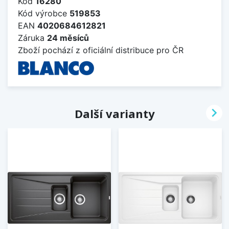
Kód
16280
Kód výrobce
519853
EAN
4020684612821
Záruka
24 měsíců
Zboží pochází z oficiální distribuce pro ČR

Další varianty