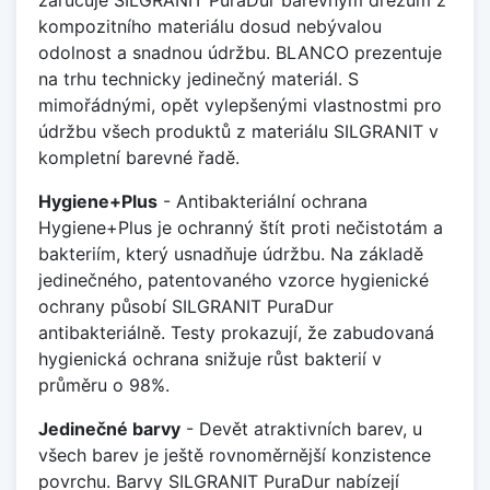
kompozitního materiálu dosud nebývalou
odolnost a snadnou údržbu. BLANCO prezentuje
na trhu technicky jedinečný materiál. S
mimořádnými, opět vylepšenými vlastnostmi pro
údržbu všech produktů z materiálu SILGRANIT v
kompletní barevné řadě.
Hygiene+Plus
- Antibakteriální ochrana
Hygiene+Plus je ochranný štít proti nečistotám a
bakteriím, který usnadňuje údržbu. Na základě
jedinečného, patentovaného vzorce hygienické
ochrany působí SILGRANIT PuraDur
antibakteriálně. Testy prokazují, že zabudovaná
hygienická ochrana snižuje růst bakterií v
průměru o 98%.
Jedinečné barvy
- Devět atraktivních barev, u
všech barev je ještě rovnoměrnější konzistence
povrchu. Barvy SILGRANIT PuraDur nabízejí