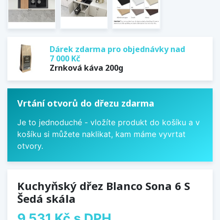
Dárek zdarma pro objednávky nad
7 000 Kč
Zrnková káva 200g
Vrtání otvorů do dřezu zdarma
Je to jednoduché - vložíte produkt do košíku a v
košíku si můžete naklikat, kam máme vyvrtat
otvory.
Kuchyňský dřez Blanco Sona 6 S
Šedá skála
9 531 Kč
s DPH