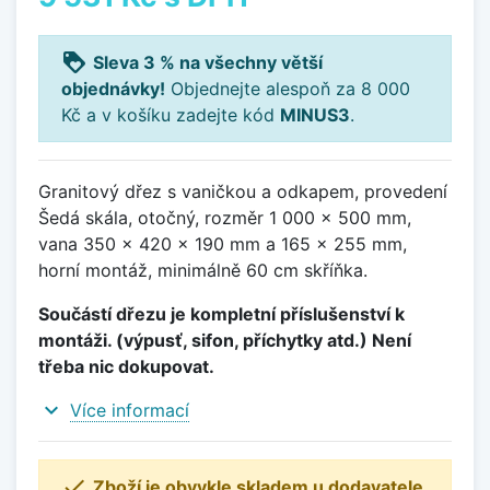
loyalty
Sleva 3 % na všechny větší
objednávky!
Objednejte alespoň za 8 000
Kč a v košíku zadejte kód
MINUS3
.
Granitový dřez s vaničkou a odkapem, provedení
Šedá skála, otočný, rozměr 1 000 x 500 mm,
vana 350 x 420 x 190 mm a 165 x 255 mm,
horní montáž, minimálně 60 cm skříňka.
Součástí dřezu je kompletní příslušenství k
montáži. (výpusť, sifon, příchytky atd.) Není
třeba nic dokupovat.
expand_more
Více informací

Zboží je obvykle skladem u dodavatele.