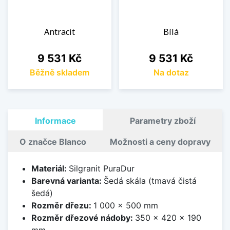
Antracit
Bílá
Cena
Cena
9 531 Kč
9 531 Kč
Běžně skladem
Na dotaz
Informace
Parametry zboží
O značce Blanco
Možnosti a ceny dopravy
Materiál:
Silgranit PuraDur
Barevná varianta:
Šedá skála (tmavá čistá
šedá)
Rozměr dřezu:
1 000 x 500 mm
Rozměr dřezové nádoby:
350 x 420 x 190
mm