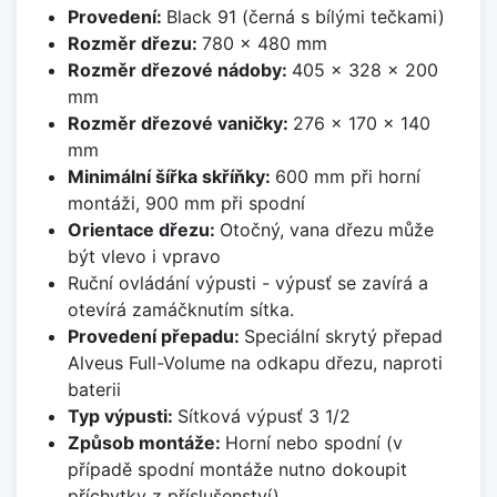
Provedení:
Black 91 (černá s bílými tečkami)
Rozměr dřezu:
780 x 480 mm
Rozměr dřezové nádoby:
405 x 328 x 200
mm
Rozměr dřezové vaničky:
276 x 170 x 140
mm
Minimální šířka skříňky:
600 mm při horní
montáži, 900 mm při spodní
Orientace dřezu:
Otočný, vana dřezu může
být vlevo i vpravo
Ruční ovládání výpusti - výpusť se zavírá a
otevírá zamáčknutím sítka.
Provedení přepadu:
Speciální skrytý přepad
Alveus Full-Volume na odkapu dřezu, naproti
baterii
Typ výpusti:
Sítková výpusť 3 1/2
Způsob montáže:
Horní nebo spodní (v
případě spodní montáže nutno dokoupit
příchytky z příslušenství)