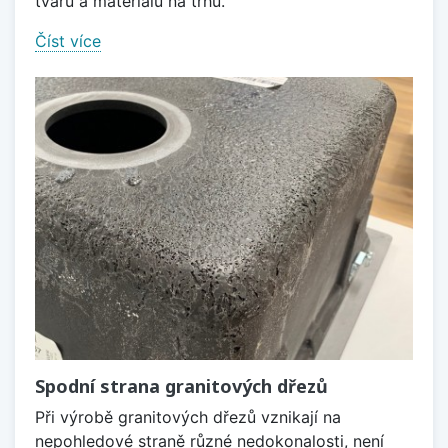
tvarů a materiálů na trhu.
Číst více
Spodní strana granitových dřezů
Při výrobě granitových dřezů vznikají na
nepohledové straně různé nedokonalosti, není