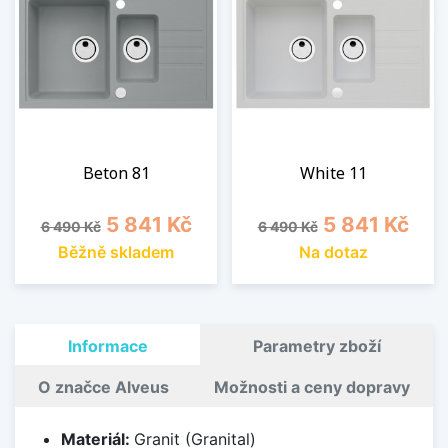
Beton 81
White 11
Běžná cena
Cena
Běžná cena
Cena
5 841 Kč
5 841 Kč
6 490 Kč
6 490 Kč
Běžně skladem
Na dotaz
Informace
Parametry zboží
O značce Alveus
Možnosti a ceny dopravy
Materiál:
Granit (Granital)