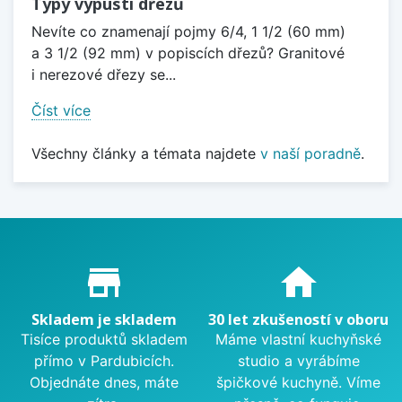
Typy výpustí dřezů
Nevíte co znamenají pojmy 6/4, 1 1/2 (60 mm)
a 3 1/2 (92 mm) v popiscích dřezů? Granitové
i nerezové dřezy se...
Číst více
Všechny články a témata najdete
v naší poradně
.
Proč nakupovat u nás?
store_mall_directory
home
Skladem je skladem
30 let zkušeností v oboru
Tisíce produktů skladem
Máme vlastní kuchyňské
přímo v Pardubicích.
studio a vyrábíme
Objednáte dnes, máte
špičkové kuchyně. Víme