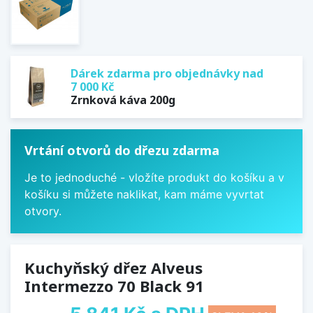
Dárek zdarma pro objednávky nad
7 000 Kč
Zrnková káva 200g
Vrtání otvorů do dřezu zdarma
Je to jednoduché - vložíte produkt do košíku a v
košíku si můžete naklikat, kam máme vyvrtat
otvory.
Kuchyňský dřez Alveus
Intermezzo 70 Black 91