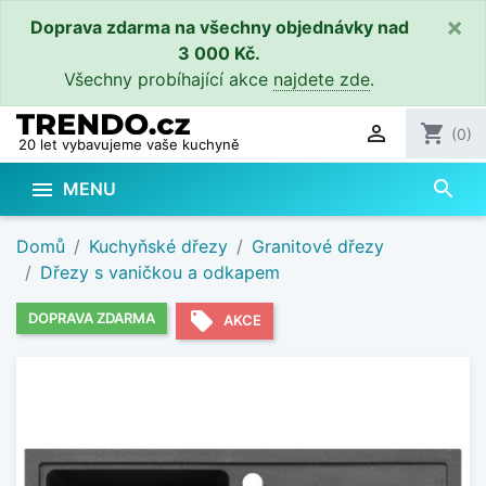
×
Doprava zdarma na všechny objednávky nad
3 000 Kč.
Všechny probíhající akce
najdete zde
.

shopping_cart
(0)
20 let vybavujeme vaše kuchyně
search

MENU
Domů
Kuchyňské dřezy
Granitové dřezy
Dřezy s vaničkou a odkapem
local_offer
DOPRAVA ZDARMA
AKCE