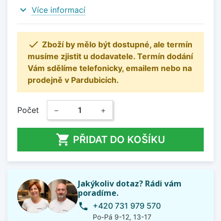
expand_more
Více informací

Zboží by mělo být dostupné, ale termín
musíme zjistit u dodavatele. Termín dodání
Vám sdělíme telefonicky, emailem nebo na
prodejně v Pardubicích.
Počet
−
+

PŘIDAT DO KOŠÍKU
Jakýkoliv dotaz? Rádi vám
poradíme.
+420 731 979 570
phone
Po-Pá 9-12, 13-17