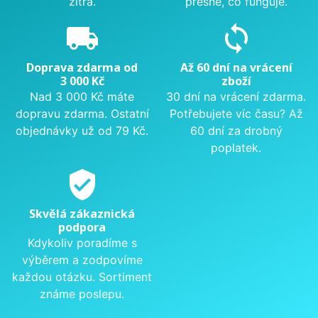
zítra.
přesně, co funguje.
local_shipping
sync
Doprava zdarma od
Až 60 dní na vrácení
3 000 Kč
zboží
Nad 3 000 Kč máte
30 dní na vrácení zdarma.
dopravu zdarma. Ostatní
Potřebujete víc času? Až
objednávky už od 79 Kč.
60 dní za drobný
poplatek.
verified_user
Skvělá zákaznická
podpora
Kdykoliv poradíme s
výběrem a zodpovíme
každou otázku. Sortiment
známe poslepu.