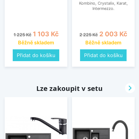
Kombino, Crystalix, Karat,
Intermezzo.
Běžná cena
Cena
Běžná cena
Cena
1 103 Kč
2 003 Kč
1 225 Kč
2 225 Kč
Běžně skladem
Běžně skladem
Přidat do košíku
Přidat do košíku

Lze zakoupit v setu