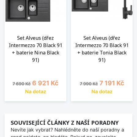
Set Alveus (dřez
Set Alveus (dřez
Intermezzo 70 Black 91
Intermezzo 70 Black 91
+ baterie Nina Black
+ baterie Tonia Black
91)
91)
Běžná cena
Cena
Běžná cena
Cena
6 921 Kč
7 191 Kč
7 690 Kč
7 990 Kč
Na dotaz
Na dotaz
SOUVISEJÍCÍ ČLÁNKY Z NAŠÍ PORADNY
Nevíte jak vybrat? Nahlédněte do naší poradny a