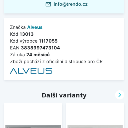
info@trendo.cz
mail_outline
Značka
Alveus
Kód
13013
Kód výrobce
1117055
EAN
3838997473104
Záruka
24 měsíců
Zboží pochází z oficiální distribuce pro ČR

Další varianty