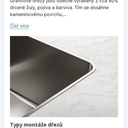
Granitové dřezy jsou obecně vyráběny z cca 80%
drcené žuly, pojiva a barviva. Tím se dosáhne
kameninovému povrchu,...
Číst více
Typy montáže dřezů